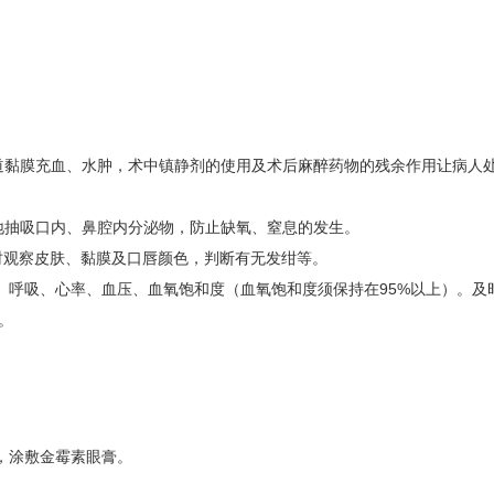
道黏膜充血、水肿，术中镇静剂的使用及术后麻醉药物的残余作用让病人
地抽吸口内、鼻腔内分泌物，防止缺氧、窒息的发生。
同时观察皮肤、黏膜及口唇颜色，判断有无发绀等。
、呼吸、心率、血压、血氧饱和度（血氧饱和度须保持在95%以上）。及
。
，涂敷金霉素眼膏。