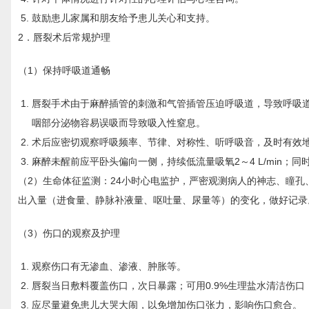
鼓励患儿家属和朋友给予患儿关心和支持。
2．唇裂术后常规护理
（1）保持呼吸道通畅
唇裂手术由于麻醉插管的刺激和气管插管压迫呼吸道，导致呼吸
咽部分泌物容易误吸而导致吸入性窒息。
术后应密切观察呼吸频率、节律、对称性、听呼吸音，及时有效
麻醉未醒前应平卧头偏向一侧，持续低流量吸氧2～4 L/min；
（2）生命体征监测：24小时心电监护，严密观测病人的神志、瞳孔
出入量（进食量、静脉补液量、呕吐量、尿量等）的变化，做好记录
（3）伤口的观察及护理
观察伤口有无渗血、渗液、肿胀等。
唇裂当日敷料覆盖伤口，次日暴露；可用0.9%生理盐水清洁伤口
应尽量避免患儿大哭大闹，以免增加伤口张力，影响伤口愈合。