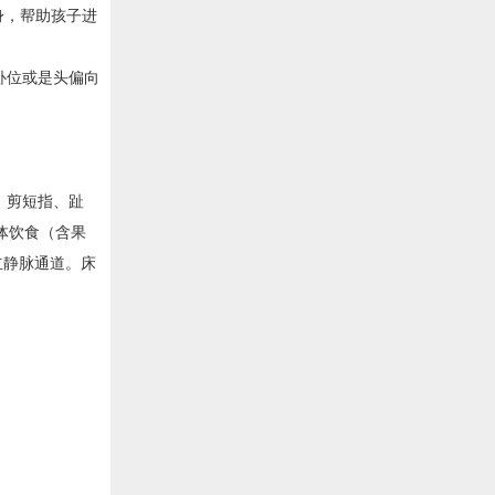
身，帮助孩子进
卧位或是头偏向
，剪短指、趾
体饮食（含果
立静脉通道。床