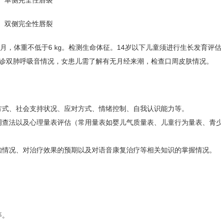
单侧完全性唇裂
双侧完全性唇裂
月，体重不低于6 kg。检测生命体征。14岁以下儿童须进行生长发育评
诊双肺呼吸音情况，女患儿需了解有无月经来潮，检查口周皮肤情况。
方式、社会支持状况、应对方式、情绪控制、自我认识能力等。
调查法以及心理量表评估（常用量表如婴儿气质量表、儿童行为量表、青
知情况、对治疗效果的预期以及对语音康复治疗等相关知识的掌握情况。
等。