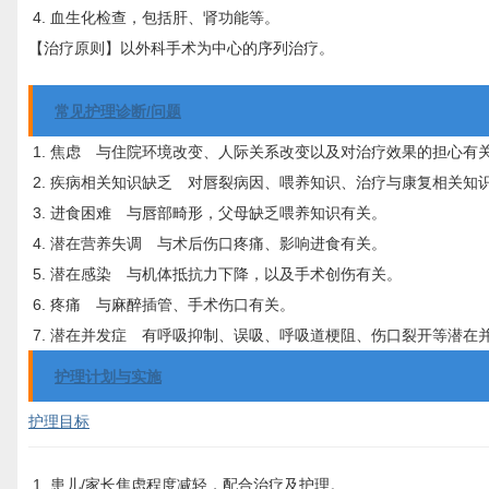
血生化检查，包括肝、肾功能等。
【治疗原则】
以外科手术为中心的序列治疗。
常见护理诊断/问题
焦虑
与住院环境改变、人际关系改变以及对治疗效果的担心有
疾病相关知识缺乏
对唇裂病因、喂养知识、治疗与康复相关知
进食困难
与唇部畸形，父母缺乏喂养知识有关。
潜在营养失调
与术后伤口疼痛、影响进食有关。
潜在感染
与机体抵抗力下降，以及手术创伤有关。
疼痛
与麻醉插管、手术伤口有关。
潜在并发症
有呼吸抑制、误吸、呼吸道梗阻、伤口裂开等潜在
护理计划与实施
护理目标
患儿/家长焦虑程度减轻，配合治疗及护理。