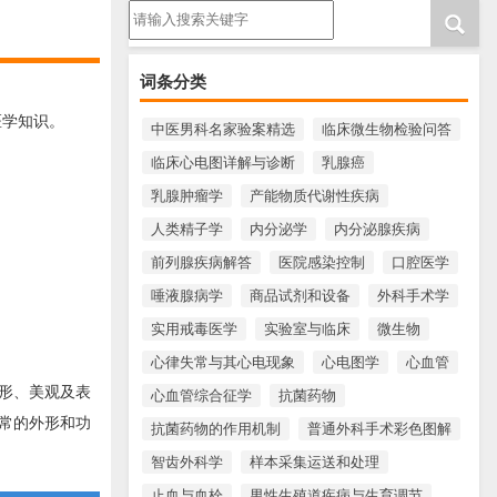
请输入搜索内容
词条分类
医学知识。
中医男科名家验案精选
临床微生物检验问答
临床心电图详解与诊断
乳腺癌
乳腺肿瘤学
产能物质代谢性疾病
人类精子学
内分泌学
内分泌腺疾病
前列腺疾病解答
医院感染控制
口腔医学
唾液腺病学
商品试剂和设备
外科手术学
实用戒毒医学
实验室与临床
微生物
心律失常与其心电现象
心电图学
心血管
形、美观及表
心血管综合征学
抗菌药物
常的外形和功
抗菌药物的作用机制
普通外科手术彩色图解
智齿外科学
样本采集运送和处理
止血与血栓
男性生殖道疾病与生育调节