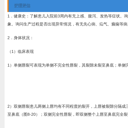
护理评估
1．健康史：
了解患儿入院前3周内有无上感、腹泻、发热等症状。
象。询问生产过程是否出现异常情况，有无先心病、疝气、癫痫等病
2．身体状况：
（1）临床表现
1）单侧唇裂可表现为单侧不完全性唇裂，其裂隙未裂至鼻底；单侧
2）双侧唇裂患儿两侧上唇均有不同程度的裂开，上唇被裂隙分隔成
至鼻底（图8-20）；双侧完全性唇裂，即双侧整个上唇至鼻底完全裂