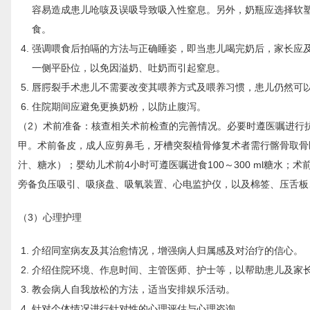
容易造成患儿呛咳及误吸导致吸入性窒息。另外，奶瓶应选择软
食。
强调喂食后拍嗝的方法与正确睡姿，即当患儿喝完奶后，家长应及
一侧平卧位，以免因溢奶、吐奶而引起窒息。
唇腭裂手术患儿不需要改变其喂养方式及喂养习惯，患儿仍然可
住院期间应避免更换奶粉，以防止腹泻。
（2）术前准备：核查相关术前检查的完善情况。必要时遵医嘱进行
甲。术前备皮，成人应剪鼻毛，牙槽突裂植骨修复术者需行髂骨取骨
汁、糖水）；婴幼儿术前4小时可遵医嘱进食100～300 ml糖水
旁备负压吸引、吸痰盘、吸氧装置、心电监护仪，以及棉签、压舌板
（3）心理护理
介绍同室病友及其治愈情况，增强病人归属感及对治疗的信心。
介绍住院环境、作息时间、主管医师、护士等，以帮助患儿及家
教会病人自我放松的方法，适当安排娱乐活动。
针对个体情况进行针对性的心理评估与心理咨询。