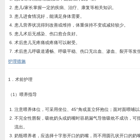
患儿/家长掌握一定的疾病、治疗、康复等相关知识。
患儿进食情况好，能满足身体需要。
患儿营养状况得到改善或维持，体重保持不变或减轻较少。
患儿术后无感染、伤口愈合良好。
术后患儿无疼痛或疼痛可以耐受。
术后患儿呼吸道通畅、呼吸平稳、伤口无出血、渗血、裂开等发
护理措施
1．术前护理
（1）喂养指导
注意喂养体位，可采用坐位、45°角或直立怀抱位；面对面喂哺
不完全性唇裂，吸吮奶头或奶嘴时容易漏气导致吸吮不成功，可
流出。
奶瓶喂养者，应选择十字形开口的奶嘴，而不用圆孔状开口的奶