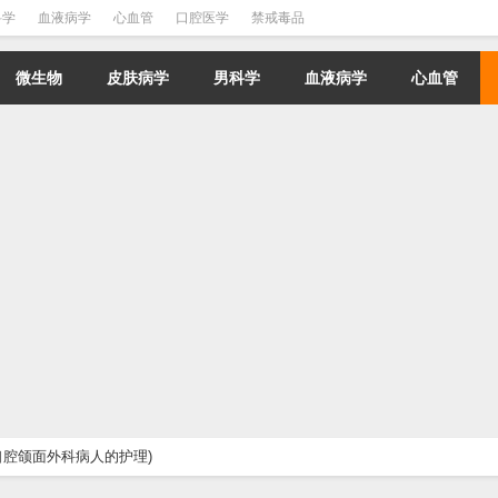
科学
血液病学
心血管
口腔医学
禁戒毒品
微生物
皮肤病学
男科学
血液病学
心血管
口腔颌面外科病人的护理)