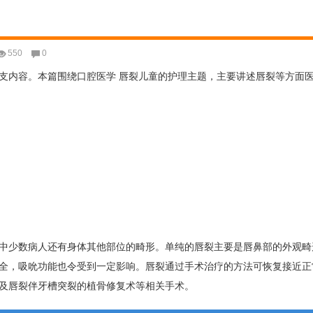
550
0
支内容。本篇围绕口腔医学 唇裂儿童的护理主题，主要讲述唇裂等方面
中少数病人还有身体其他部位的畸形。单纯的唇裂主要是唇鼻部的外观畸
全，吸吮功能也令受到一定影响。唇裂通过手术治疗的方法可恢复接近正
及唇裂伴牙槽突裂的植骨修复术等相关手术。