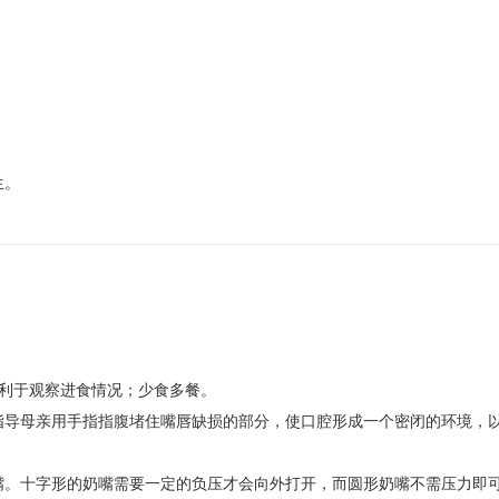
生。
以利于观察进食情况；少食多餐。
指导母亲用手指指腹堵住嘴唇缺损的部分，使口腔形成一个密闭的环境，
嘴。十字形的奶嘴需要一定的负压才会向外打开，而圆形奶嘴不需压力即