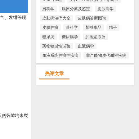
男科学
病原分离及鉴定
皮肤病学
憋气、发绀等现
皮肤病治疗大全
皮肤病诊断图谱
皮肤肿瘤
眼科学
禁戒毒品
精子
糖尿病
糖尿病学
肿瘤恶液质
药物敏感性试验
血液病学
血液系统肿瘤性疾病
非产能物质代谢性疾病
热评文章
双侧裂隙均未裂