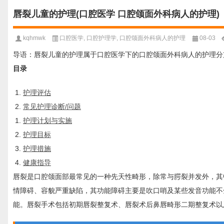
唇裂儿童的护理(口腔医学 口腔颌面外科病人的护理)
kqhmwk
口腔医学
,
口腔护理学
,
口腔颌面外科病人的护理
08-03
导语：唇裂儿童的护理属于口腔医学下的口腔颌面外科病人的护理分
目录
护理评估
常见护理诊断/问题
护理计划与实施
护理目标
护理措施
健康指导
唇裂是口腔颌面部最常见的一种先天性畸形，除常与腭裂并发外，其
情障碍、容貌严重缺陷，其功能障碍主要是吹口哨及某些发音功能不
能。唇裂手术包括初期唇裂整复术、唇裂术后鼻唇畸形二期整复术以