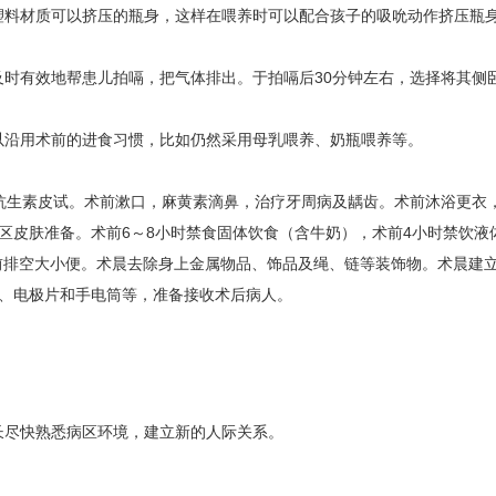
塑料材质可以挤压的瓶身，这样在喂养时可以配合孩子的吸吮动作挤压瓶
时有效地帮患儿拍嗝，把气体排出。于拍嗝后30分钟左右，选择将其侧
以沿用术前的进食习惯，比如仍然采用母乳喂养、奶瓶喂养等。
抗生素皮试。术前漱口，麻黄素滴鼻，治疗牙周病及龋齿。术前沐浴更衣
区皮肤准备。术前6～8小时禁食固体饮食（含牛奶），术前4小时禁饮液
；术前排空大小便。术晨去除身上金属物品、饰品及绳、链等装饰物。术晨建
、电极片和手电筒等，准备接收术后病人。
长尽快熟悉病区环境，建立新的人际关系。