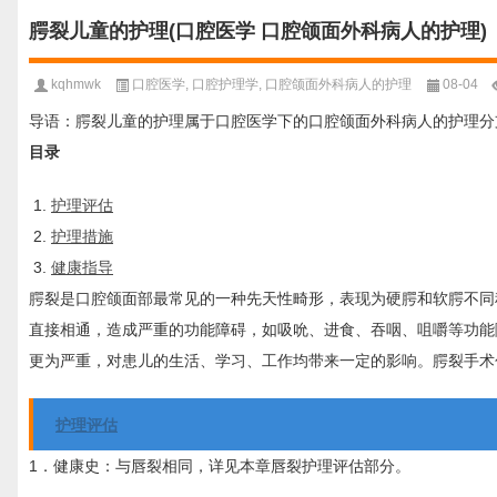
腭裂儿童的护理(口腔医学 口腔颌面外科病人的护理)
kqhmwk
口腔医学
,
口腔护理学
,
口腔颌面外科病人的护理
08-04
导语：腭裂儿童的护理属于口腔医学下的口腔颌面外科病人的护理分
目录
护理评估
护理措施
健康指导
腭裂是口腔颌面部最常见的一种先天性畸形，表现为硬腭和软腭不同
直接相通，造成严重的功能障碍，如吸吮、进食、吞咽、咀嚼等功能
更为严重，对患儿的生活、学习、工作均带来一定的影响。腭裂手术
护理评估
1．健康史：
与唇裂相同，详见本章唇裂护理评估部分。