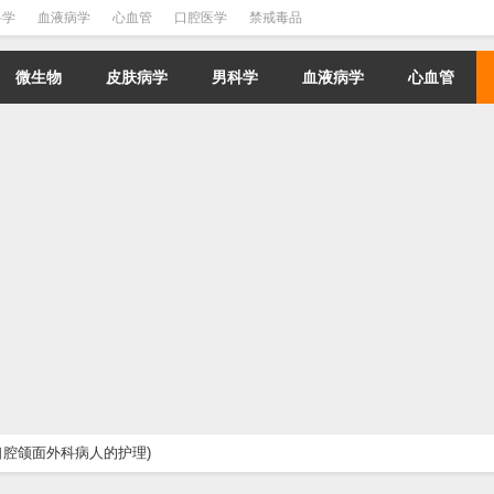
科学
血液病学
心血管
口腔医学
禁戒毒品
微生物
皮肤病学
男科学
血液病学
心血管
口腔颌面外科病人的护理)