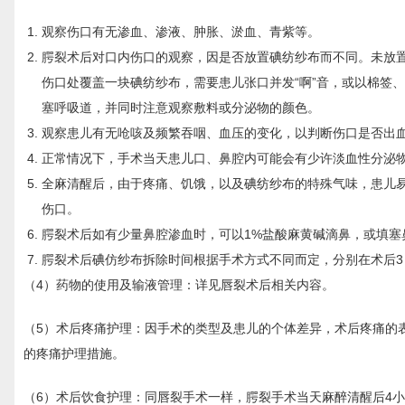
观察伤口有无渗血、渗液、肿胀、淤血、青紫等。
腭裂术后对口内伤口的观察，因是否放置碘纺纱布而不同。未放
伤口处覆盖一块碘纺纱布，需要患儿张口并发“啊”音，或以棉签
塞呼吸道，并同时注意观察敷料或分泌物的颜色。
观察患儿有无呛咳及频繁吞咽、血压的变化，以判断伤口是否出
正常情况下，手术当天患儿口、鼻腔内可能会有少许淡血性分泌
全麻清醒后，由于疼痛、饥饿，以及碘纺纱布的特殊气味，患儿
伤口。
腭裂术后如有少量鼻腔渗血时，可以1%盐酸麻黄碱滴鼻，或填塞
腭裂术后碘仿纱布拆除时间根据手术方式不同而定，分别在术后3
（4）药物的使用及输液管理：详见唇裂术后相关内容。
（5）术后疼痛护理：因手术的类型及患儿的个体差异，术后疼痛的
的疼痛护理措施。
（6）术后饮食护理：同唇裂手术一样，腭裂手术当天麻醉清醒后4