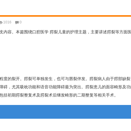
1016
0
支内容。本篇围绕口腔医学 腭裂儿童的护理主题，主要讲述腭裂等方面
程度的裂开。腭裂可单独发生，也可与唇裂伴发。腭裂病人由于腭部缺裂
障碍，尤其吸吮功能和语音功能障碍最为突出。腭裂患儿的面容畸形及功
包括初期腭裂整复术及腭裂术后继发畸形的二期整复等相关手术。