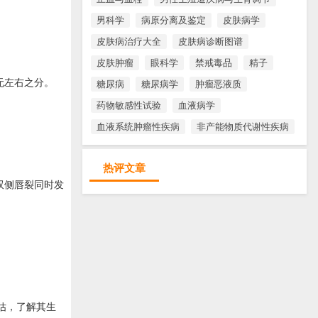
男科学
病原分离及鉴定
皮肤病学
皮肤病治疗大全
皮肤病诊断图谱
皮肤肿瘤
眼科学
禁戒毒品
精子
无左右之分。
糖尿病
糖尿病学
肿瘤恶液质
药物敏感性试验
血液病学
血液系统肿瘤性疾病
非产能物质代谢性疾病
热评文章
双侧唇裂同时发
估，了解其生