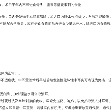
食。术后半年内不可进食骨头、坚果等坚硬带刺的食物。
合作，口内分泌物不易彻底清除，加之口内腺体分泌减少，自洁功能降低
不能配合含漱者，应在进食食物前后再进食少量温开水，除去口内食物残
液体为正常）。
等不适症状。中耳置管术后早期若继发急性化脓性中耳炎可表现为疼痛、
糜蛋白酶，加生理盐水混合液滴耳。
忌过硬过烫及辛辣刺激的食物。应避免溢奶、呛奶，以免奶液流入外耳道
不必立即重新中耳置管；若鼓室内有积液，应考虑重新放置通气管。通气