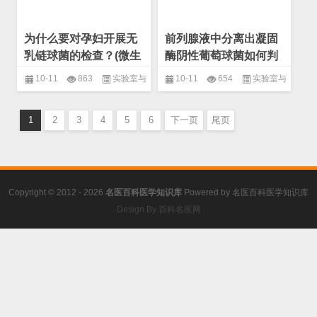
为什么要对孕妇开展无
前列腺液中分离出凝固
乳链球菌的检查？(微生
酶阴性葡萄球菌如何判
物 感染与致病菌)
断是致病菌或污染细
10-11
863
实验室与
10-11
654
实验室与
菌？(微生物 感染与致
临床
,
微生物
,
感染与致病菌
临床
,
微生物
,
感染与致病菌
病菌)
1
2
3
4
5
6
下一页
尾页
Copyright © 2012 - 2026
名医百科医学知识库
Powered by
名医百科医学知识库
Design By 百科名医网