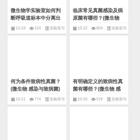
微生物学实验室如何判
临床常见真菌感染及病
断呼吸道标本中分离出
原菌有哪些？(微生物
的真菌是致病菌或定植
感染与致病菌)
10-23
224
实验室与
10-22
804
实验室与
菌？(微生物 感染与致
临床
,
微生物
,
感染与致病菌
临床
,
微生物
,
感染与致病菌
病菌)
何为条件致病性真菌？
有明确定义的致病性真
(微生物 感染与致病菌)
菌有哪些？(微生物 感
染与致病菌)
10-21
774
实验室与
10-20
519
实验室与
临床
,
微生物
,
感染与致病菌
临床
,
微生物
,
感染与致病菌