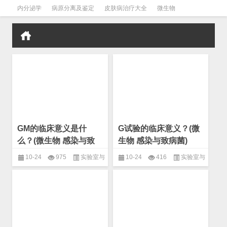
内分泌学
病原分离及鉴定
皮肤病治疗大全
微生物
皮肤病学
男科学
血液病学
心血管
口腔医学
禁戒毒品
GM的临床意义是什
G试验的临床意义？(微
么？(微生物 感染与致
生物 感染与致病菌)
病菌)
10-24
975
实验室与
10-24
416
实验室与
临床
,
微生物
,
感染与致病菌
临床
,
微生物
,
感染与致病菌