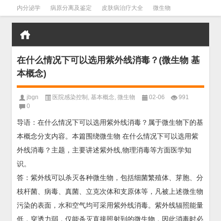
内分泌学
病原分离及鉴定
皮肤病治疗大全
微生物
皮肤病学
男科学
血液病学
心血管
口腔医学
禁戒毒品
在什么情况下可以选用紫外线消毒？(微生物 基
本概念)
jbgn
医院感染控制
,
基本概念
,
微生物
02-06
991
0
导语：在什么情况下可以选用紫外线消毒？属于微生物下的基
本概念分支内容。本篇围绕微生物 在什么情况下可以选用紫
外线消毒？主题，主要讲述紫外线,物理消毒等方面医学知
识。
答：紫外线可以杀灭各种微生物，包括细菌繁殖体、芽胞、分
枝杆菌、病毒、真菌、立克次体和支原体等，凡被上述微生物
污染的表面，水和空气均可采用紫外线消毒。紫外线辐照能量
低，穿透力弱，仅能杀灭直接照射到的微生物，因此消毒时必