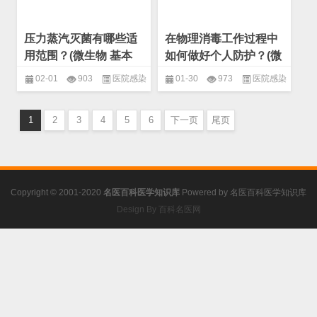
压力蒸汽灭菌有哪些适
在物理消毒工作过程中
用范围？(微生物 基本
如何做好个人防护？(微
概念)
生物 基本概念)
02-01
903
医院感染
01-30
973
医院感染
控制
,
基本概念
,
微生物
控制
,
基本概念
,
微生物
1
2
3
4
5
6
下一页
尾页
Copyright © 2001-2020
名医百科医学知识库
Powered by
名医百科医学知识库
Design By 百科名医网