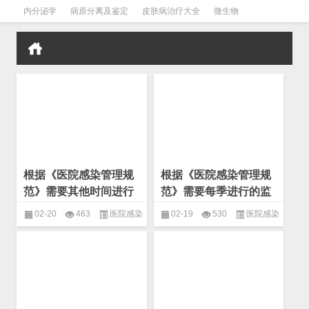
内分泌学
病原分离及鉴定
皮肤病治疗大全
微生物
皮肤病学
男科学
血液病学
心血管
口腔医学
禁戒毒品
根据《医院感染管理规
根据《医院感染管理规
范》需要其他时间进行
范》需要每季进行的监
的监测项目有哪些？(微
测项目有哪些？(微生物
02-20
463
医院感染
02-19
530
医院感染
生物 基本概念)
基本概念)
控制
,
基本概念
,
微生物
控制
,
基本概念
,
微生物