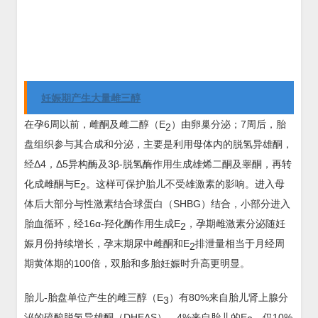
妊娠期产生大量雌三醇
在孕6周以前，雌酮及雌二醇（E
）由卵巢分泌；7周后，胎
2
盘组织参与其合成和分泌，主要是利用母体内的脱氢异雄酮，
经Δ4，Δ5异构酶及3β-脱氢酶作用生成雄烯二酮及睾酮，再转
化成雌酮与E
。这样可保护胎儿不受雄激素的影响。进入母
2
体后大部分与性激素结合球蛋白（SHBG）结合，小部分进入
胎血循环，经16α-羟化酶作用生成E
，孕期雌激素分泌随妊
2
娠月份持续增长，孕末期尿中雌酮和E
排泄量相当于月经周
2
期黄体期的100倍，双胎和多胎妊娠时升高更明显。
胎儿-胎盘单位产生的雌三醇（E
）有80%来自胎儿肾上腺分
3
泌的硫酸脱氢异雄酮（DHEAS），4%来自胎儿的E
，仅10%