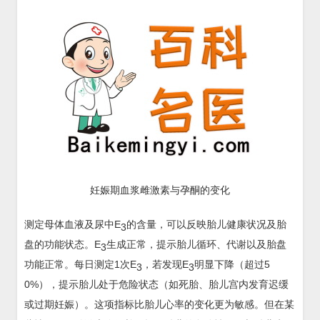
妊娠期血浆雌激素与孕酮的变化
测定母体血液及尿中E
的含量，可以反映胎儿健康状况及胎
3
盘的功能状态。E
生成正常，提示胎儿循环、代谢以及胎盘
3
功能正常。每日测定1次E
，若发现E
明显下降（超过5
3
3
0%），提示胎儿处于危险状态（如死胎、胎儿宫内发育迟缓
或过期妊娠）。这项指标比胎儿心率的变化更为敏感。但在某