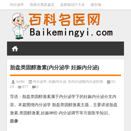
内分泌学
病原分离及鉴定
皮肤病治疗大全
微生物
皮肤病学
男科学
血液病学
心血管
口腔医学
禁戒毒品
胎盘类固醇激素(内分泌学 妊娠内分泌)
rsnfm
内分泌学
,
妊娠内分泌
,
非内分泌腺内分泌疾病
01-
23
977
0
导语：胎盘类固醇激素属于内分泌学下的妊娠内分泌分支内
容。本篇围绕内分泌学 胎盘类固醇激素主题，主要讲述胎盘
激素,类固醇激素,妊娠神经-内分泌调节等方面医学知识。
目录