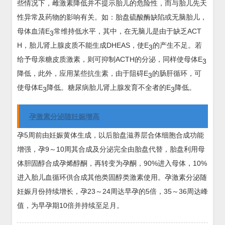
些情况下，雌激素降低并不提示胎儿的危险性，而与胎儿先天
性异常及药物的影响有关。如：胎盘硫酸酶缺陷或无脑胎儿，
母体血清E
常维持低水平，其中，在无脑儿是由于缺乏ACT
3
H，胎儿肾上腺皮质不能生成DHEAS，使E
的产生不足。若
3
给予母亲糖皮质激素，则可抑制ACTH的分泌，同样使母体E
3
降低，此外，应用某些抗生素，由于阻碍E
的肠肝循环，可
3
使母体E
降低。糖尿病胎儿肾上腺发育不全者的E
降低。
3
3
孕激素分泌随妊娠增高
孕5周前由妊娠黄体生成，以后胎盘滋养层合体细胞合成功能
增强，孕9～10周其合成及分泌完全由胎盘代替，胎盘利用母
体胆固醇合成孕烯醇酮，再转变为孕酮，90%进入母体，10%
进入胎儿血循环供合成其他类固醇类激素使用。孕激素分泌随
妊娠月份持续增长，孕23～24周达早孕的5倍，35～36周达峰
值，为早孕期10倍并持续至足月。