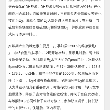
2
来自母体的DHEAS，DHEAS大部分在胎儿肝脏内经16α-羟化
酶作用合成16α-硫酸脱氢异雄酮，再在胎盘内去硫酸及芳香化
转化为E
。胎盘合成的E
大部分进入母血循环，在肝脏，与
3
3
硫酸和醛糖酸结合成硫酸E
和醛糖酸E
，并以这两种结合形
3
3
式从母体尿中排出。
妊娠期产生的雌激素主要是E
，孕妇尿中90%的雌激素是E
3
，非结合型E
从孕9～12周开始增加，显示此时胎儿肾上腺
3
3
皮质分泌启动。孕16周尿E
水平大约为7μmol/24h，24周达3
3
5μmol/24h，35周后迅速增加，至37～39周达峰值，为123.5
～175.5μmol/24h，相当于非孕期的1000倍，40周后逐渐下
降（下图）。E
分泌有昼夜差别。孕期循环中E
的量很大，
3
3
认为其在孕期具有重要作用，可能有抗E
的作用，与E
竞争
2
2
胞膜受体，降低子宫对缩宫素的敏感性，抑制子宫自发收缩，
与雌酮和E
协同维持子宫相对静止，参加脐血调节，降低脐
2
带的血管张力，促进胎儿宫内发育。