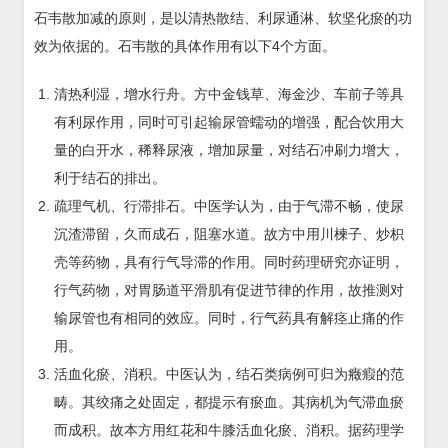
石韦散加减的原则，是以清热散结、利尿通淋、软坚化瘀的功
效为依据的。石韦散的具体作用有以下4个方面。
清热利湿，增水行舟。方中金钱草、海金沙、车前子等具
有利尿作用，同时可引起输尿管蠕动的增强，配合饮用大
量的白开水，稀释尿液，增加尿量，对结石冲刷力增大，
利于结石的排出。
疏理气机、行滞排石。中医学认为，由于气滞不畅，使尿
沉渣滞留，久而成石，阻塞水道。故方中用川楝子、炒枳
壳等药物，具有行气导滞的作用。同时药理研究亦证明，
行气药物，对胃肠道平滑肌有促进节律的作用，故推测对
输尿管也有相同的效应。同时，行气药具有解痉止痛的作
用。
活血化瘀、消积。中医认为，结石类病例可归为癥瘕的范
畴。其绞痛之处固定，都提示有瘀血。其病机为气滞血瘀
而成积。故本方用红花和牛膝活血化瘀、消积。据药理学