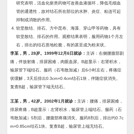
研究表明，活血化瘀类药物可改善血液循环，降低毛细血
管的通透性，故对结石所在部位的水肿、炎症、粘连可起
抑制或消散的作用。
软坚散结、排石。方中昆布、海藻、穿山甲等药物，具有
软坚散结、排石的作用。观察结果表明，服用药物1个月左
右，排出的结石质地松脆，有的甚至成为粉末状。
李某，男，28岁。1999年12月6日就诊：
主诉：右侧腰腹部剧
痛，伴放射痛，排尿困难，肉眼血尿。B超显示：右肾积水，
输尿管下端结石。服药（石韦散加减）后6小时左右，疼痛症
状缓解，3天后排出0.3cm×0.4cm结石1块，伴随症状消失。
复查B超，输尿管下端无结石。
王某，男，42岁。2002年1月就诊：
主诉：腰痛，排尿困难，
排尿疼痛，B超显示：左肾积水，输尿管上端结石。服药（石
韦散加减）5剂后，腰腹部疼痛消失。服药8剂后，排出约0.7c
m×0.85cm结石1块。复查B超，输尿管上端无结石。