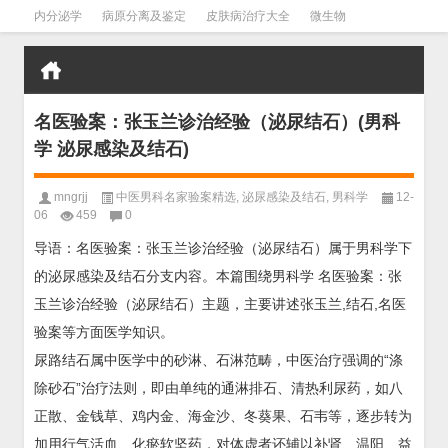
内分泌学
病原分离及鉴定
皮肤病治疗大全
微生物
皮肤病学
男科学
血液病学
心血管
口腔医学
禁戒毒品
名医验案：张玉兰诊治经验（泌尿结石）(男科
学 泌尿感染及结石)
mngrjj
中医男科名家验案精选
,
泌尿感染及结石
,
男科学
12-
06
459
0
导语：名医验案：张玉兰诊治经验（泌尿结石）属于男科学下
的泌尿感染及结石分支内容。本篇围绕男科学 名医验案：张
玉兰诊治经验（泌尿结石）主题，主要讲述张玉兰,结石,名医
验案等方面医学知识。
尿路结石属中医学中的砂淋、石淋范畴，中医治疗强调的“涤
除砂石”治疗法则，即由单纯的通淋排石、清热利尿药，如八
正散、金钱草、鸡内金、海金沙、冬葵果、石韦等，逐步转为
加用行气活血、化瘀软坚药，对体虚者还辅以补肾、温阳、益