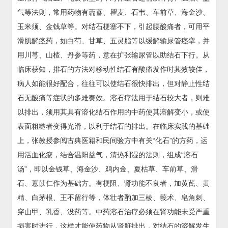
气等法则，常用药物有萹蓄、瞿麦、石韦、车前草、海金沙、
玉米须、金钱草等。对结石梗塞不下，引起腰酸痛者，可用平
滑肌解痉药，如白芍、甘草、五灵脂等以缓解输尿管痉挛，并
用川芎、山楂、丹参等药，意在扩张输尿管以助结石下行。从
临床获知，排石的方法对移动性结石有酸痛发作时其效较佳，
病人如能很好配合，往往可以使结石很快排出，但对静止性结
石无酸痛等症状的多难奏效。溶石疗法用于结石较大者，则难
以排出，须用其具有溶化结石作用的中药使其溶解变小，或使
表面粗糙者变得光滑，以利于结石的排出。在临床实践的基础
上，张教授参阅古典医籍和民间验方中有关“化石”的方药，运
用活血化瘀，结合温阳益气，清热利湿的法则，组成“溶石
汤”，即以金钱草、海金沙、鸡内金、夏枯草、车前草、滑
石、薏苡仁作为基础方。有梗阻、肾功能不良者，加黄芪、黄
精、白茅根、王不留行等，体壮者酌加三棱、莪术、皂角刺、
穿山甲、乳香、没药等。中药溶石治疗必须在肾功能未受严重
损害时进行，这样才能使药物从肾脏排出，对结石的溶解发生