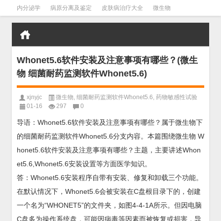
内分泌学
病原分离及鉴定
皮肤病治疗大全
微生物
皮肤病学
男科学
血液病学
心血管
口腔医学
禁戒毒品
Whonet5.6软件安装及注意事项有哪些？(微生
物 细菌耐药监测软件Whonet5.6)
xjnyjc
微生物
,
细菌耐药监测软件Whonet5.6
,
药物敏感性试验
01-16
297
0
导语：Whonet5.6软件安装及注意事项有哪些？属于微生物下
的细菌耐药监测软件Whonet5.6分支内容。本篇围绕微生物 W
honet5.6软件安装及注意事项有哪些？主题，主要讲述Whon
et5.6,Whonet5.6安装设置等方面医学知识。
答：Whonet5.6安装程序自带有安装、修复和卸载三个功能。
在默认情况下，Whonet5.6会被安装在C盘根目录下的，创建
一个名为“WHONET5”的文件夹，如图4-4-1A所示。但因电脑
C盘多为操作系统盘，可能因病毒等因素而被恢复或损害，导