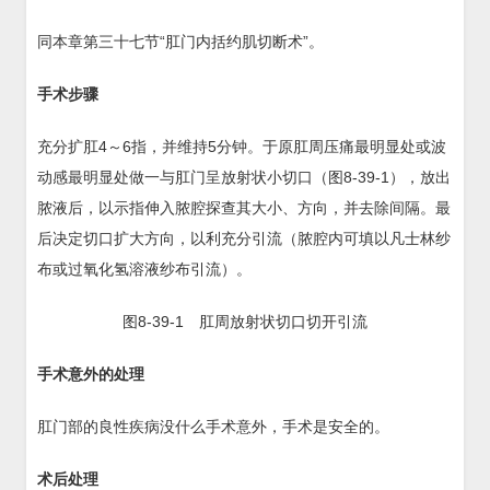
同本章第三十七节“肛门内括约肌切断术”。
手术步骤
充分扩肛4～6指，并维持5分钟。于原肛周压痛最明显处或波
动感最明显处做一与肛门呈放射状小切口（图8-39-1），放出
脓液后，以示指伸入脓腔探查其大小、方向，并去除间隔。最
后决定切口扩大方向，以利充分引流（脓腔内可填以凡士林纱
布或过氧化氢溶液纱布引流）。
图8-39-1 肛周放射状切口切开引流
手术意外的处理
肛门部的良性疾病没什么手术意外，手术是安全的。
术后处理