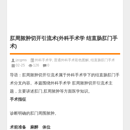
肛周脓肿切开引流术(外科手术学 结直肠肛门手
术)
jzcgms
外科手术学
,
普通外科手术彩色图解
,
结直肠肛门手术
02-25
126
0
导语：肛周脓肿切开引流术属于外科手术学下的结直肠肛门手
术分支内容。本篇围绕外科手术学 肛周脓肿切开引流术主
题，主要讲述肛门,肛周脓肿等方面医学知识。
手术指征
诊断明确的肛门周围脓肿。
术前准备 麻醉 体位