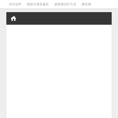
内分泌学
病原分离及鉴定
皮肤病治疗大全
微生物
皮肤病学
男科学
血液病学
心血管
口腔医学
禁戒毒品