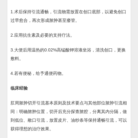
1.术后保持引流通畅，引流物需放置在创口底部，以避免创口
过早愈合，再次形成脓肿甚至瘘管。
2.应用抗生素及必要的支持疗法。
3.大便后用温热的0.02%高锰酸钾溶液坐浴，清洗创口，更换
敷料。
4.若有便秘，给予通便药物。
临床经验
肛周脓肿切开引流基本原则及技术要点与其他部位脓肿引流相
同：明确脓肿位置，切开后充分探查脓腔，分离其内分隔，做
到低位、敞口引流，放置皮片、油纱条等保持通畅引流，可以
获得理想的治疗效果。