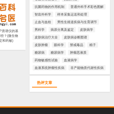
抗菌药物的作用机制
普通外科手术彩色图解
智齿外科学
样本采集运送和处理
止血与血栓
男性生殖道疾病与生育调节
男科学
病原分离及鉴定
皮肤病学
TOP质谱仪的基
些？(微生物
皮肤病治疗大全
皮肤病诊断图谱
定和药敏)
皮肤肿瘤
眼科学
禁戒毒品
精子
糖尿病
糖尿病学
肿瘤恶液质
药物敏感性试验
血液病学
血液系统肿瘤性疾病
非产能物质代谢性疾病
热评文章