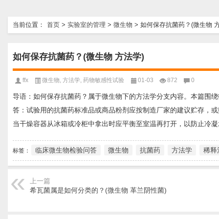
当前位置：
首页
>
实验室的管理
>
微生物
>
如何保存抗菌药？(微生物 方
如何保存抗菌药？(微生物 方法学)
ffx
微生物
,
方法学
,
药物敏感性试验
01-03
872
0
导语：如何保存抗菌药？属于微生物下的方法学分支内容。本篇围绕
答：试验用的抗菌药标准品或商品粉剂应按制造厂家的建议贮存，或
当干燥容器从冰箱或冷柜中拿出时应平衡至室温再打开，以防止冷凝
临床微生物检验问答
微生物
抗菌药
方法学
稀释
标签：
上一篇
希瓦菌属是如何分类的？(微生物 革兰阴性菌)