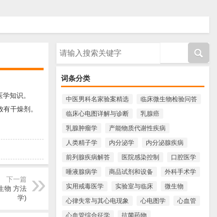
请输入搜索内容
词条分类
医学知识。
中医男科名家验案精选
临床微生物检验问答
放有干燥剂。
临床心电图详解与诊断
乳腺癌
乳腺肿瘤学
产能物质代谢性疾病
人类精子学
内分泌学
内分泌腺疾病
前列腺疾病解答
医院感染控制
口腔医学
唾液腺病学
商品试剂和设备
外科手术学
下一篇
实用戒毒医学
实验室与临床
微生物
生物 方法
学)
心律失常与其心电现象
心电图学
心血管
心血管综合征学
抗菌药物