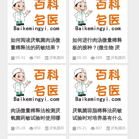
如何阅读厌氧菌肉汤微
如何进行肉汤微量稀释
量稀释法的药敏结果？
板的接种？(微生物 厌
(微生物 厌氧菌药敏试
氧菌药敏试验)
05-31
795
厌氧菌药
05-30
489
厌氧菌药
验)
敏试验
,
微生物
,
药物敏感性试验
敏试验
,
微生物
,
药物敏感性试验
肉汤微量稀释法检测厌
厌氧菌琼脂稀释法药敏
氧菌药敏试验时使用哪
试验时对培养基有什么
种培养基？(微生物 厌
要求？(微生物 厌氧菌
05-28
959
厌氧菌药
05-21
807
厌氧菌药
氧菌药敏试验)
药敏试验)