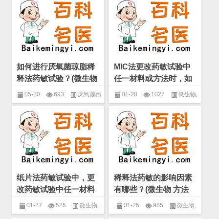
敏试验
,
微生物
,
药物敏感性试验
敏试验
,
微生物
,
药物敏感性试验
如何进行厌氧菌琼脂稀
MIC法更改药敏试验中
释法药敏试验？(微生物
任一材料或方法时，如
厌氧菌药敏试验)
何做质量控制试验？(微
05-20
693
厌氧菌药
01-28
1027
微生物
,
生物 方法学)
敏试验
,
微生物
,
药物敏感性试验
方法学
,
药物敏感性试验
纸片法药敏试验中，更
稀释法药敏的影响因素
改药敏试验中任一材料
有哪些？(微生物 方法
或方法时，应如何做质
学)
01-27
525
微生物
,
01-25
985
微生物
,
量控制试验？(微生物