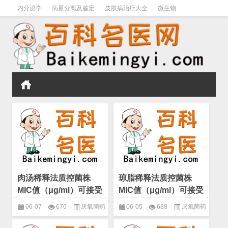
内分泌学
病原分离及鉴定
皮肤病治疗大全
微生物
皮肤病学
男科学
血液病学
心血管
口腔医学
禁戒毒品
肉汤稀释法质控菌株
琼脂稀释法质控菌株
MIC值（μg/ml）可接受
MIC值（μg/ml）可接受
范围有哪些？(微生物
范围有哪些？(微生物
06-07
676
厌氧菌药
06-05
688
厌氧菌药
厌氧菌药敏试验)
厌氧菌药敏试验)
敏试验
,
微生物
,
药物敏感性试验
敏试验
,
微生物
,
药物敏感性试验