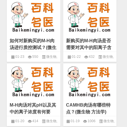
方法学
,
药物敏感性试验
方法学
,
药物敏感性试验
方法学)
如何对新购买的M-H肉
新购买的M-H肉汤是否
汤进行质控测试？(微生
需要对其中的阳离子含
物 方法学)
量进行测定？(微生物
01-23
550
微生物
,
01-22
432
微生物
,
方法学)
方法学
,
药物敏感性试验
方法学
,
药物敏感性试验
M-H肉汤对其pH以及其
CAMHB肉汤有哪些特
中的离子浓度有何要
点？(微生物 方法学)
求？(微生物 方法学)
01-20
414
微生物
,
01-19
1006
微生物
,