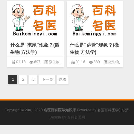
方法学
,
药物敏感性试验
方法学
,
药物敏感性试验
什么是“拖尾”现象？(微
什么是“跳管”现象？(微
生物 方法学)
生物 方法学)
01-18
697
微生物
,
01-16
889
微生物
,
方法学
,
药物敏感性试验
方法学
,
药物敏感性试验
1
2
3
下一页
尾页
Copyright © 2001-2020
名医百科医学知识库
Powered by
名医百科医学知识库
Design By 百科名医网