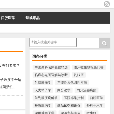
口腔医学
禁戒毒品
请输入搜索内容
词条分类
度有何要求？
中医男科名家验案精选
临床微生物检验问答
临床心电图详解与诊断
乳腺癌
阳离子浓度不合适
乳腺肿瘤学
产能物质代谢性疾病
抗菌活性。
人类精子学
内分泌学
内分泌腺疾病
前列腺疾病解答
医院感染控制
口腔医学
唾液腺病学
商品试剂和设备
外科手术学
实用戒毒医学
实验室与临床
微生物