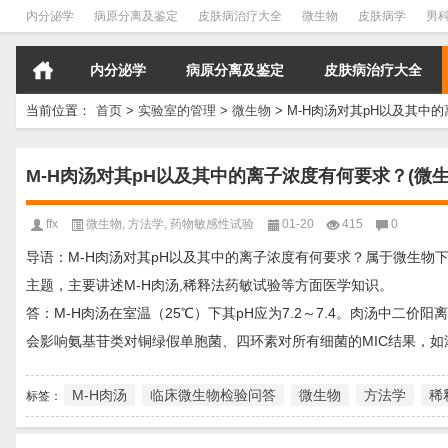
内分泌学
病原分离及鉴定
皮肤病治疗大全
微生物
皮肤病学
男
内分泌学
病原分离及鉴定
皮肤病治疗大全
当前位置：
首页
>
实验室的管理
>
微生物
>
M-H肉汤对其pH以及其中的
M-H肉汤对其pH以及其中的离子浓度有何要求？(微生
ffx
微生物
,
方法学
,
药物敏感性试验
01-20
415
0
导语：M-H肉汤对其pH以及其中的离子浓度有何要求？属于微生物下
主题，主要讲述M-H肉汤,稀释法药敏试验等方面医学知识。
答：M-H肉汤在室温（25℃）下其pH应为7.2～7.4。肉汤中二价阳
会影响氨基苷类对铜绿假单胞菌、四环素对所有细菌的MIC结果，
M-H肉汤
临床微生物检验问答
微生物
方法学
稀
标签：