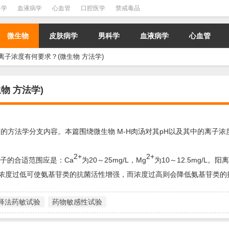
科学
血液病学
心血管
口腔医学
禁戒毒品
微生物
皮肤病学
男科学
血液病学
心血管
离子浓度有何要求？(微生物 方法学)
物 方法学)
的方法学分支内容。本篇围绕微生物 M-H肉汤对其pH以及其中的离子浓
2+
2+
离子的合适范围应是：Ca
为20～25mg/L，Mg
为10～12.5mg/L。
如浓度过低可使氨基苷类的抗菌活性增强，而浓度过高则会降低氨基苷类的
释法药敏试验
药物敏感性试验