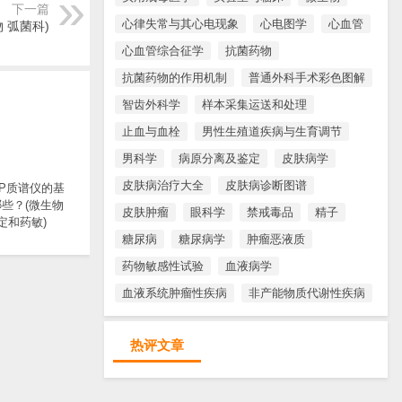
下一篇
心律失常与其心电现象
心电图学
心血管
 弧菌科)
心血管综合征学
抗菌药物
抗菌药物的作用机制
普通外科手术彩色图解
智齿外科学
样本采集运送和处理
止血与血栓
男性生殖道疾病与生育调节
男科学
病原分离及鉴定
皮肤病学
皮肤病治疗大全
皮肤病诊断图谱
TOP质谱仪的基
些？(微生物
皮肤肿瘤
眼科学
禁戒毒品
精子
定和药敏)
糖尿病
糖尿病学
肿瘤恶液质
药物敏感性试验
血液病学
血液系统肿瘤性疾病
非产能物质代谢性疾病
热评文章