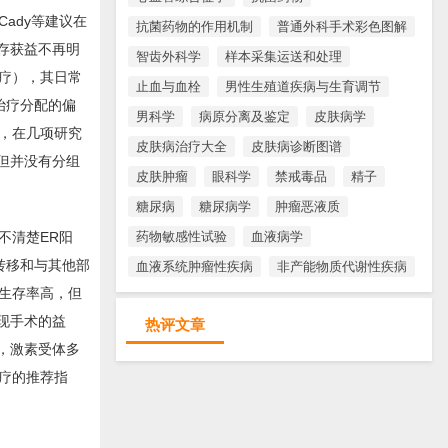
ady等建议在
抗菌药物的作用机制
普通外科手术彩色图解
存获益不再明
智齿外科学
样本采集运送和处理
治疗），其日常
止血与血栓
男性生殖道疾病与生育调节
治疗分配的偏
男科学
病原分离及鉴定
皮肤病学
，在几项研究
皮肤病治疗大全
皮肤病诊断图谱
，但并没有分组
皮肤肿瘤
眼科学
禁戒毒品
精子
糖尿病
糖尿病学
肿瘤恶液质
药物敏感性试验
血液病学
不清楚ER阳
转移和与其他部
血液系统肿瘤性疾病
非产能物质代谢性疾病
生存率高，但
发现手术的益
热评文章
比，激素受体多
疗的推荐指