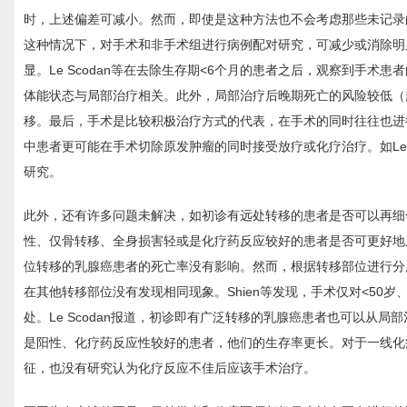
时，上述偏差可减小。然而，即使是这种方法也不会考虑那些未记录
这种情况下，对手术和非手术组进行病例配对研究，可减少或消除明显
显。Le Scodan等在去除生存期<6个月的患者之后，观察到手
体能状态与局部治疗相关。此外，局部治疗后晚期死亡的风险较低（
移。最后，手术是比较积极治疗方式的代表，在手术的同时往往也进
中患者更可能在手术切除原发肿瘤的同时接受放疗或化疗治疗。如Le
研究。
此外，还有许多问题未解决，如初诊有远处转移的患者是否可以再细
性、仅骨转移、全身损害轻或是化疗药反应较好的患者是否可更好地从
位转移的乳腺癌患者的死亡率没有影响。然而，根据转移部位进行分
在其他转移部位没有发现相同现象。Shien等发现，手术仅对<50岁
处。Le Scodan报道，初诊即有广泛转移的乳腺癌患者也可以
是阳性、化疗药反应性较好的患者，他们的生存率更长。对于一线化
征，也没有研究认为化疗反应不佳后应该手术治疗。