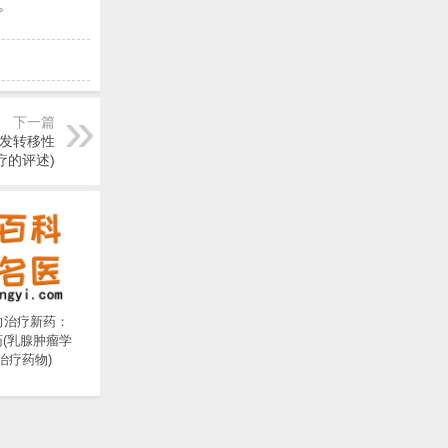
。
下一篇
复发转移性
疗的评述)
向治疗新药：
药(乳腺肿瘤学
治疗药物)