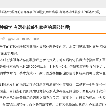
癌局部处理目前研究存在的问题(乳腺肿瘤学 有远处转移乳腺癌的局部处理)
肿瘤学 有远处转移乳腺癌的局部处理)
处理
02-08
890
0
学下的有远处转移乳腺癌的局部处理分支内容。本篇围绕乳腺肿瘤学 有
方面医学知识。
术对初诊即有转移的乳腺癌患者的疗效，对今后制订临床治疗指南至关重
本总数已达25 000例以上，且HR > 0.6。但研究存在明显的不足
的手术时间、手术方式不一致，因选择性的偏移使分析结果的可信度降低
到对原发灶的局部治疗会对患者有潜在的生存获益；二是有一个明显和一
因素。目前所有的回顾性研究都或多或少存在选择偏移，而且在临床决策
放疗与已知改善预后的因素之间存在关联。事实上，在研究的样本中大多
结、骨或软组织转移，而不是内脏转移。当将其他预后因素作为协变量进行