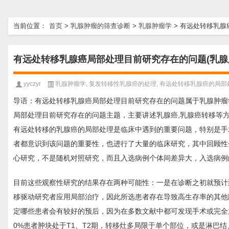
当前位置：
首页
>
乳腺肿瘤的筛查诊断
>
乳腺肿瘤学
>
有远处转移乳腺
有远处转移乳腺癌局部处理目前研究存在的问题(乳腺
yyczyr
乳腺肿瘤学
,
复发转移性乳腺癌的处理
,
有远处转移乳腺癌的局部
导语：有远处转移乳腺癌局部处理目前研究存在的问题属于乳腺肿瘤
局部处理目前研究存在的问题主题，主要讲述乳腺癌,乳腺癌转移等
有远处转移的乳腺癌的局部处理是临床中遇到的重要问题，特别是手
者都意识到该问题的重要性，也进行了大量的临床研究，其中回顾性分析样
心研究，不是随机对照研究，而且入选病例个体间差异大，入选病例
目前这些观察性研究的结果存在两种可能性：一是在诊断之初就预计
移驱动研究者应用局部治疗，因此所选患者存在导致高生存率的其他
定哪些患者会有较好的预后，因为在多数文献中都可发现手术或完全
0%患者肿块处于T1、T2期，转移灶多局限于单个部位，或是淋巴