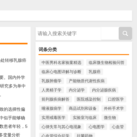
请输入搜索内容
词条分类
远处转移乳腺癌
中医男科名家验案精选
临床微生物检验问答
临床心电图详解与诊断
乳腺癌
要。国内外学
乳腺肿瘤学
产能物质代谢性疾病
，研究多为单中
人类精子学
内分泌学
内分泌腺疾病
。
前列腺疾病解答
医院感染控制
口腔医学
唾液腺病学
商品试剂和设备
外科手术学
致的选择性偏
实用戒毒医学
实验室与临床
微生物
中似乎能够确
数患者年轻，5
心律失常与其心电现象
心电图学
心血管
多变量分析
心血管综合征学
抗菌药物