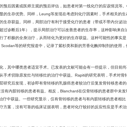
的预后因素或医师主观的预后评估，如患者对第一线化疗的应该情况等。C
的生存优势。同样，Leung等发现在考虑到化疗因素时，手术相关的生
术患者的生存获益。同样，局部治疗有利于接受化疗的患者（带或不带内分泌
超过诊断后1年），提示局部治疗可以改善患者的生存率，这种影响来自
行了积极的全身治疗，从而转化为更好的生存获益。这种可能性的事实是
 Scodan等的研究报道中，记录了紫杉类和新的芳香化酶抑制剂的使用
化，其中哪类患者适宜手术。已发表的文献可能会有一些提示，但目前尚
手术切除原发灶与转移灶的治疗中获益。Rapiti的研究表明，手术对骨
层研究后发现，初诊即有骨转移的乳腺癌患者较治疗后复发骨转移患者的
、没有内脏转移的患者有益。相反，Blanchard在仅骨转移的患者群中未
从局部治疗中获益。一些研究显示，仅有骨转移的患者与有内脏转移的患者相
疗方案，没有可靠的临床证据表明，患者对化疗较好的反应性应是手术治