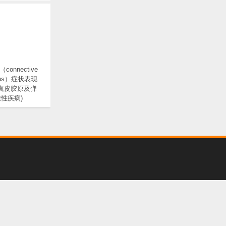
onnective
evus）症状表现
 真皮胶原及弹
性疾病)