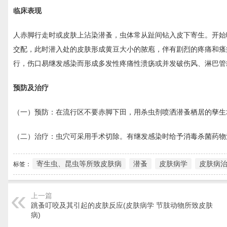
临床表现
人赤脚行走时或皮肤上沾染潜蚤，虫体常从趾间钻入皮下寄生。开始
交配，此时潜入处的皮肤形成黄豆大小的脓庖，伴有剧烈的疼痛和瘙
行，伤口易继发感染而形成多发性疼痛性溃疡或并发破伤风、淋巴管
预防及治疗
（一）预防：在流行区不要赤脚下田，用杀虫剂喷洒潜蚤栖居的孳生
（二）治疗：虫穴可采用手术切除。有继发感染时给予消毒杀菌药物
寄生虫、昆虫等所致皮肤病
潜蚤
皮肤病学
皮肤病
标签：
上一篇
跳蚤叮咬及其引起的皮肤反应(皮肤病学 节肢动物所致皮肤
病)