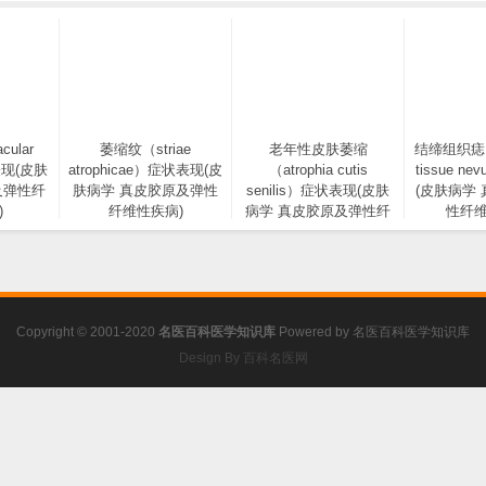
ular
萎缩纹（striae
老年性皮肤萎缩
结缔组织痣（c
表现(皮肤
atrophicae）症状表现(皮
（atrophia cutis
tissue n
及弹性纤
肤病学 真皮胶原及弹性
senilis）症状表现(皮肤
(皮肤病学
)
纤维性疾病)
病学 真皮胶原及弹性纤
性纤维
维性疾病)
Copyright © 2001-2020
名医百科医学知识库
Powered by
名医百科医学知识库
Design By 百科名医网