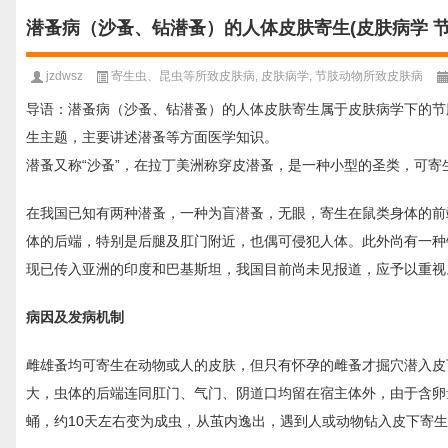
潜蚤病（沙蚤、钻潜蚤）的人体皮肤寄生(皮肤病学 
jzdwsz
寄生虫、昆虫等所致皮肤病
,
皮肤病学
,
节肢动物所致皮肤病
导语：潜蚤病（沙蚤、钻潜蚤）的人体皮肤寄生属于皮肤病学下的节
生主题，主要讲述潜蚤等方面医学知识。
潜蚤又称“沙蚤”，在拉丁美洲称穿皮潜蚤，是一种小型的圣类，可寄
在我国已知有两种潜蚤，一种为盲潜蚤，无眼，寄生在鼠类身体的前
体的后端，特别是后腿及肛门附近，也偶可侵犯人体。此外尚有一种
现已传入亚洲的印度和巴基斯坦，我国目前尚未见报道，应予以重视
病因及发病机制
雌雄蚤均可寄生在动物或人的皮肤，但只有怀孕的雌蚤才掘穴潜入皮
大，虫体的后端连同肛门、气门、阴道口均留在宿主体外，由于含卵
蛹，约10天左右变为成虫，从茧内逸出，遇到人或动物钻入皮下寄