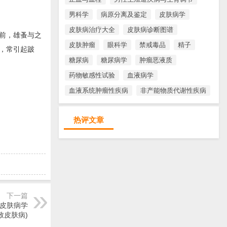
男科学
病原分离及鉴定
皮肤病学
皮肤病治疗大全
皮肤病诊断图谱
前，雄蚤与之
皮肤肿瘤
眼科学
禁戒毒品
精子
，常引起跛
糖尿病
糖尿病学
肿瘤恶液质
药物敏感性试验
血液病学
血液系统肿瘤性疾病
非产能物质代谢性疾病
热评文章
下一篇
(皮肤病学
致皮肤病)