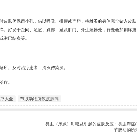
时皮肤仍保留小孔，借以呼吸、排便或产卵，待雌蚤的身体完全钻入皮肤
痒。好发于趾间、足底、踝部、趾及肛门、外生殖器处，行走会加剧疼痛
或淋巴结炎等。
场所。及时治疗患者，消灭传染源。
治疗。
治疗大全
节肢动物所致皮肤病
臭虫（床虱）叮咬及引起的皮肤反应：臭虫痒症
节肢动物所