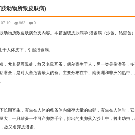
节肢动物所致皮肤病)
07-10
962
0
肢动物所致皮肤病分支内容。本篇围绕皮肤病学 潜蚤病（沙蚤、钻潜蚤
生于人体皮下，引起潜蚤病。
端，尤其是耳翼处，故又名鼠耳蚤，偶尔寄生于人，另一类是俊潜蚤，多
钻潜蚤，是对人畜危害最大的蚤。主要分布在中、南美洲和非洲的热带、
。
下长期寄生，寄生在人体的雌蚤体内储存大量的虫卵，寄生在人体时，它
量大，一只雌蚤一生可产卵数千个，排出的虫卵落入沙土中，孵出幼虫，
生，故又名穿皮潜蚤。