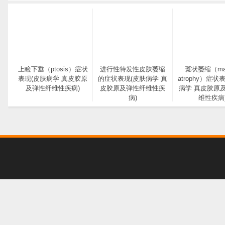
上睑下垂（ptosis）症状
进行性特发性皮肤萎缩
斑状萎缩（mac
表现(皮肤病学 真皮胶原
的症状表现(皮肤病学 真
atrophy）症状
及弹性纤维性疾病)
皮胶原及弹性纤维性疾
病学 真皮胶原
病)
维性疾病