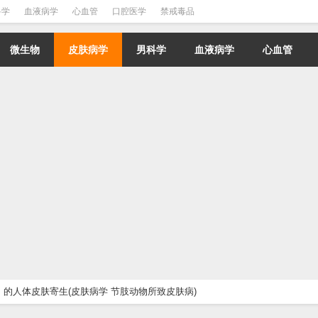
科学
血液病学
心血管
口腔医学
禁戒毒品
微生物
皮肤病学
男科学
血液病学
心血管
的人体皮肤寄生(皮肤病学 节肢动物所致皮肤病)