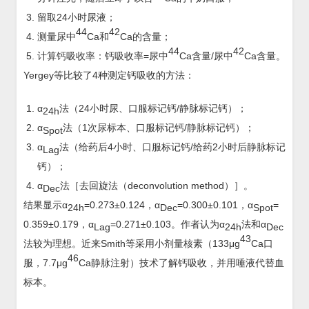
留取24小时尿液；
44
42
测量尿中
Ca和
Ca的含量；
44
42
计算钙吸收率：钙吸收率=尿中
Ca含量/尿中
Ca含量。
Yergey等比较了4种测定钙吸收的方法：
α
法（24小时尿、口服标记钙/静脉标记钙）；
24h
α
法（1次尿标本、口服标记钙/静脉标记钙）；
Spot
α
法（给药后4小时、口服标记钙/给药2小时后静脉标记
Lag
钙）；
α
法［去回旋法（deconvolution method）］。
Dec
结果显示α
=0.273±0.124，α
=0.300±0.101，α
=
24h
Dec
Spot
0.359±0.179，α
=0.271±0.103。作者认为α
法和α
Lag
24h
Dec
43
法较为理想。近来Smith等采用小剂量核素（133μg
Ca口
46
服，7.7μg
Ca静脉注射）技术了解钙吸收，并用唾液代替血
标本。