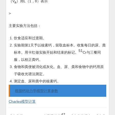
（V
）用L（1，8）表示
a
>
主要实验方法包括：
饮食适应和过渡期。
实验期第1天予以核素钙，留取血标本。收集每日的尿、粪
51
标本。用卡红做实验开始和结束的标记。
Cr与三餐同
服，以校正粪钙。
食物和粪便被消化或灰化。血、尿、粪和食物中的钙用原
子吸收光谱法测定。
测定血、尿和粪中的核素钙。
根据钙动力学模型计算参数
Charles模型计算
47