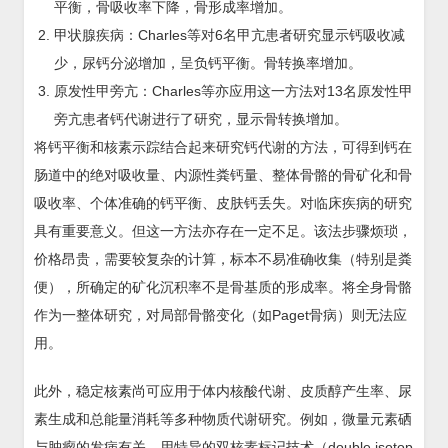
平衡，骨吸收率下降，骨形成率增加。
甲状腺疾病：Charles等对6名甲亢患者研究显示钙吸收减
少，尿钙分泌增加，呈负钙平衡。骨转换率增加。
原发性甲旁亢：Charles等亦应用这一方法对13名原发性甲
旁亢患者钙代谢进行了研究，显示骨转换增加。
将钙平衡和核素示踪结合起来研究钙代谢的方法，可得到钙在
肠道中的绝对吸收量、内源性粪钙量、整体骨骼的骨矿化和骨
吸收率、个体准确的钙平衡、皮肤钙丢失。对临床疾病的研究
具有重要意义。但这一方法亦存在一定不足。该法步骤烦琐，
价格昂贵，需要较复杂的计算，标本不易准确收集（特别是粪
便），所确定的矿化沉积率不是骨基质的形成率。将全身骨骼
作为一整体研究，对局部骨骼变化（如Paget骨病）则无法应
用。
此外，稳定核素尚可应用于体内核酸代谢、皮质醇产生率、尿
素生成和总能量消耗等多种物质代谢研究。例如，微量元素硒
与肿瘤的发病有关，用特异的双核素标记技术（double isotop