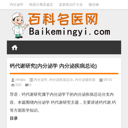
内分泌学
病原分离及鉴定
皮肤病治疗大全
微生物
皮肤病学
男科学
血液病学
心血管
口腔医学
禁戒毒品
钙代谢研究(内分泌学 内分泌疾病总论)
nfmjbz
内分泌学
,
内分泌疾病总论
,
内分泌腺疾病
09-01
520
0
导语：钙代谢研究属于内分泌学下的内分泌疾病总论分支内
容。本篇围绕内分泌学 钙代谢研究主题，主要讲述钙代谢,钙
等方面医学知识。
目录