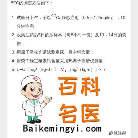
EFC的测定方法如下：
42
试验日上午，予以
Ca静脉注射（0.5～1.2mg/kg），10
分钟注完；
收集注药后5日的尿标本（每8小时一份）及10～14日的粪
便；
用原子吸收光谱法测定尿、粪中钙含量；
尿粪中稳定核素钙含量采用热离子质谱仪测量；
EFC〔mg/（kg·d）〕=V
［mg/（kg·d）］×（
u
静脉注射