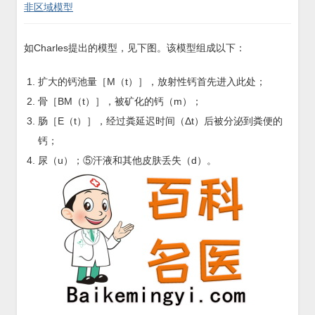
非区域模型
如Charles提出的模型，见下图。该模型组成以下：
扩大的钙池量［M（t）］，放射性钙首先进入此处；
骨［BM（t）］，被矿化的钙（m）；
肠［E（t）］，经过粪延迟时间（Δt）后被分泌到粪便的
钙；
尿（u）；⑤汗液和其他皮肤丢失（d）。