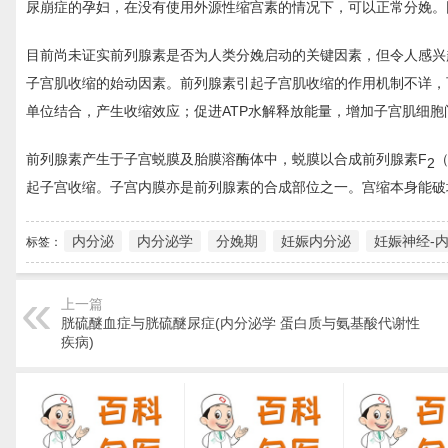
尿崩症的孕妇，在没有使用外源性缩宫素的情况下，可以正常分娩。
目前尚未证实前列腺素是否为人类分娩启动的关键因素，但令人感兴
子宫肌收缩的始动因素。前列腺素引起子宫肌收缩的作用机制不详，
单位结合，产生收缩效应；促进ATP水解释放能量，增加子宫肌细
前列腺素产生于子宫蜕膜及胎膜溶酶体中，蜕膜以合成前列腺素F
（
2
起子宫收缩。子宫内膜亦是前列腺素的合成部位之一。宫缩本身能破
内分泌
内分泌学
分娩期
妊娠内分泌
妊娠神经-
标签：
上一篇
胱硫醚血症与胱硫醚尿症(内分泌学 蛋白质与氨基酸代谢性
疾病)