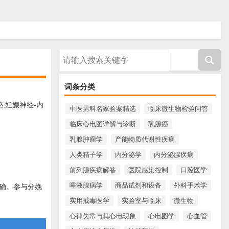
请输入搜索内容
词条分类
,妊娠神经-内
中医男科名家验案精选
临床微生物检验问答
临床心电图详解与诊断
乳腺癌
乳腺肿瘤学
产能物质代谢性疾病
人类精子学
内分泌学
内分泌腺疾病
前列腺疾病解答
医院感染控制
口腔医学
唾液腺病学
商品试剂和设备
外科手术学
确。参与分娩
实用戒毒医学
实验室与临床
微生物
心律失常与其心电现象
心电图学
心血管