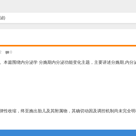
泌)
2
0
本篇围绕内分泌学 分娩期内分泌功能变化主题，主要讲述分娩期,内分泌
律性收缩，终至娩出胎儿及其附属物，其确切动因及调控机制尚未完全明