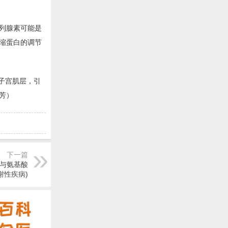
列腺素可能是
缩蛋白的调节
子宫肌层，引
芳）
下一篇
质与氨基酸
谢性疾病)