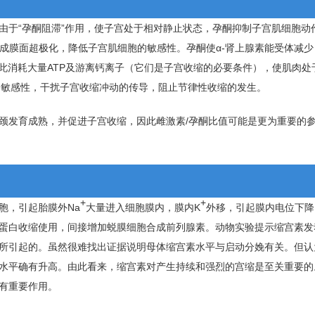
由于“孕酮阻滞”作用，使子宫处于相对静止状态，孕酮抑制子宫肌细胞动
成膜面超极化，降低子宫肌细胞的敏感性。孕酮使α-肾上腺素能受体减少
此消耗大量ATP及游离钙离子（它们是子宫收缩的必要条件），使肌肉处
的敏感性，干扰子宫收缩冲动的传导，阻止节律性收缩的发生。
颈发育成熟，并促进子宫收缩，因此雌激素/孕酮比值可能是更为重要的
+
+
胞，引起胎膜外Na
大量进入细胞膜内，膜内K
外移，引起膜内电位下降
蛋白收缩使用，间接增加蜕膜细胞合成前列腺素。动物实验提示缩宫素发
所引起的。虽然很难找出证据说明母体缩宫素水平与启动分娩有关。但认
水平确有升高。由此看来，缩宫素对产生持续和强烈的宫缩是至关重要的
有重要作用。