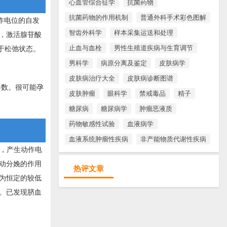
心血管综合征学
抗菌药物
抗菌药物的作用机制
普通外科手术彩色图解
作电位的自发
智齿外科学
样本采集运送和处理
，激活腺苷酸
止血与血栓
男性生殖道疾病与生育调节
于松弛状态。
男科学
病原分离及鉴定
皮肤病学
皮肤病治疗大全
皮肤病诊断图谱
参数。很可能孕
皮肤肿瘤
眼科学
禁戒毒品
精子
糖尿病
糖尿病学
肿瘤恶液质
药物敏感性试验
血液病学
血液系统肿瘤性疾病
非产能物质代谢性疾病
，产生动作电
动分娩的作用
热评文章
为恒定的较低
。已发现脐血