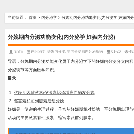
当前位置：
首页
>
内分泌学
>
分娩期内分泌功能变化(内分泌学 妊娠内分
分娩期内分泌功能变化(内分泌学 妊娠内分泌)
rsnfm
内分泌学
,
妊娠内分泌
,
非内分泌腺内分泌疾病
01-26
48
导语：分娩期内分泌功能变化属于内分泌学下的妊娠内分泌分支内容。
分泌调节等方面医学知识。
目录
孕晚期因雌激素/孕激素比值增高而触发分娩
缩宫素和前列腺素启动分娩
妊娠是一复杂的生理过程，子宫从妊娠期相对松弛，至分娩期出现节
活动的主要激素有性激素、缩宫素及前列腺素。