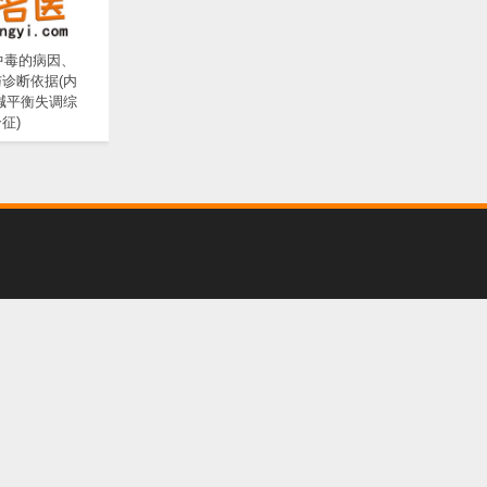
中毒的病因、
诊断依据(内
碱平衡失调综
征)