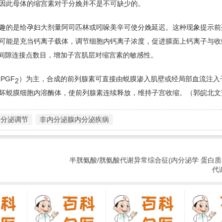
因此母体的缩宫素对于分娩并不是不可缺少的。
趣的是给孕妇大剂量阿司匹林或吲哚美辛可使分娩延迟。这种现象提示前
可能是充当钙离子载体，调节细胞内钙离子浓度，促进膜面上钙离子与收
胞间隙连接点数目，增加子宫肌层对缩宫素的敏感性。
PGF
）为主，合成的前列腺素可直接由蜕膜渗入肌壁或经局部血流注入
2
坏蜕膜细胞内溶酶体，使前列腺素连续释放，维持子宫收缩。（郭皖北文
内分泌调节
非内分泌腺内分泌疾病
半胱氨酸/胱氨酸代谢异常综合征(内分泌学 蛋白
代