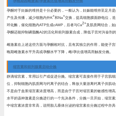
孕晚期因雌激素/孕激素比值增高而触发分娩
孕酮对于妊娠的维持是十分必要的，一般认为，妊娠能维持至足月是
+
+
产生及传播，减少细胞内外K
和Na
交换，提高细胞膜面静电位，造
2+
环化酶，催化细胞内ATP生成cAMP，后者与Ca
及肌质网结合，如
孕酮还能抑制磷脂酶A2的活化和前列腺素合成，降低子宫对兴奋剂
雌激素在上述这些方面与孕酮相对抗，且有其独立的作用，能使子宫
晚期雌激素水平升高或孕酮水平下降，雌/孕比值增高而触发分娩。
缩宫素和前列腺素启动分娩
静滴缩宫素，常用以引产或促进分娩。缩宫素可直接作用于子宫肌细
位，抑制细胞内肌质网与钙离子的结合，释放大量游离钙离子供肌动
不是由于血浆缩宫素浓度增高，而是由于子宫对缩宫素的敏感性增高
水平的该种激素是分娩进行的一个先决条件，分娩一旦开始，缩宫素
中缩宫素浓度非常高，说明胎儿垂体分泌的缩宫素在分娩过程中亦具