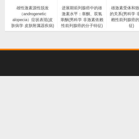
雄性激素源性脱发
进展期前列腺癌中的雄
雄激素受体和
（androgenetic
激素水平：睾酮、双氢
的关系(男科学 
alopecia）症状表现(皮
睾酮(男科学 非激素依赖
赖性前列腺癌
肤病学 皮肤附属器疾病)
性前列腺癌的分子特征)
征)