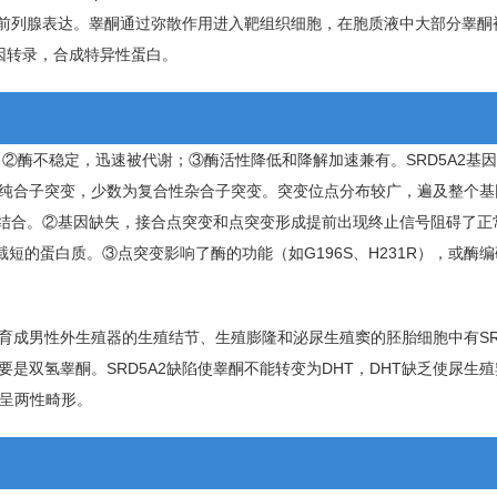
和前列腺表达。睾酮通过弥散作用进入靶组织细胞，在胞质液中大部分睾酮被
基因转录，合成特异性蛋白。
性；②酶不稳定，迅速被代谢；③酶活性降低和降解加速兼有。SRD5A2基
纯合子突变，少数为复合性杂合子突变。突变位点分布较广，遍及整个基
酮结合。②基因缺失，接合点突变和点突变形成提前出现终止信号阻碍了正
截短的蛋白质。③点突变影响了酶的功能（如G196S、H231R），或酶
成男性外生殖器的生殖结节、生殖膨隆和泌尿生殖窦的胚胎细胞中有SRD
是双氢睾酮。SRD5A2缺陷使睾酮不能转变为DHT，DHT缺乏使尿生
而呈两性畸形。