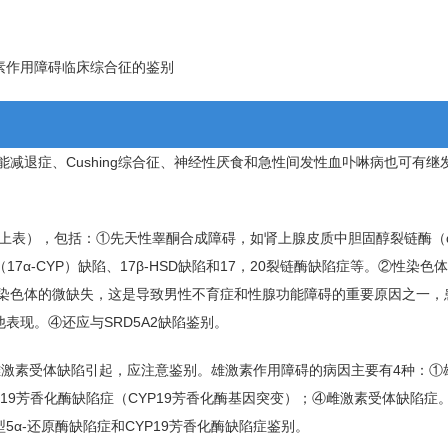
素作用障碍临床综合征的鉴别
减退症、Cushing综合征、神经性厌食和急性间发性血卟啉病也可有继发性
表），包括：①先天性睾酮合成障碍，如肾上腺皮质中胆固醇裂链酶（des
17α-CYP）缺陷、17β-HSD缺陷和17，20裂链酶缺陷症等。②性染
。③Y染色体的微缺失，这是导致男性不育症和性腺功能障碍的重要原因之一
表现。④还应与SRD5A2缺陷鉴别。
或雌激素受体缺陷引起，应注意鉴别。雄激素作用障碍的病因主要有4种：①
YP19芳香化酶缺陷症（CYP19芳香化酶基因突变）；④雌激素受体缺陷症
α-还原酶缺陷症和CYP19芳香化酶缺陷症鉴别。