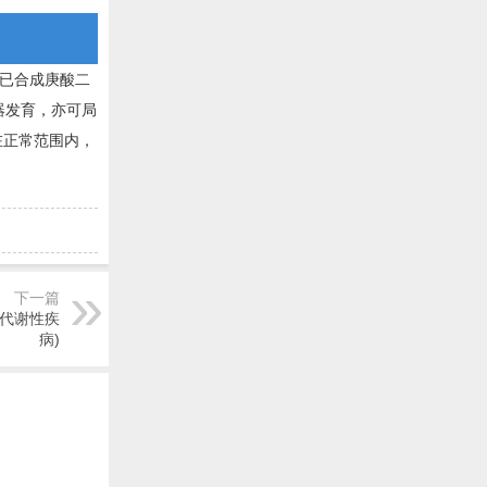
。现已合成庚酸二
生殖器发育，亦可局
持在正常范围内，
下一篇
脂质代谢性疾
病)