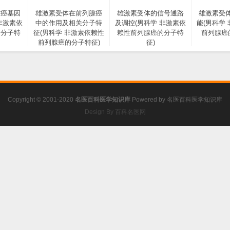
致癌基因
雄激素受体在前列腺癌
雄激素受体的信号通路
雄激素受
非激素依
中的作用及相关分子特
及调控(男科学 非激素依
能(男科学
的分子特
征(男科学 非激素依赖性
赖性前列腺癌的分子特
前列腺癌
前列腺癌的分子特征)
征)
Copyright © 2001-2020
名医百科医学知识库
Powered by
名医百科医学知识库
Design By 百科名医网