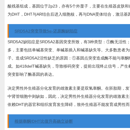
酸残基组成，基因位于2p23，亦有5个外显子，主要在生殖器皮肤
为DHT，DHT与AR结合后进入细胞核，再与DNA受体结合，激活
SRD5A2突变导致5α-还原酶缺陷症
SRD5A2缺陷症是SRD5A2基因突变所致，有3种类型：①酶无活
多，主要包括单碱基突变、单碱基插入和碱基缺失等。大多数患者为
子。造成SRD5A2活性缺乏的原因：①基因点突变造成酶不能与睾
成。如418delT碱基缺失，导致移码突变，提前出现终止信号，产生
突变影响了酶基因的表达。
决定男性外生殖器分化发育的雄激素主要是双氢睾酮。在胚胎期，发育
中肾管细胞中则缺如，因此，决定男性外生殖器分化发育的雄激素主要
依赖DHT的器官和组织发育发生障碍，致外生殖器不能发育成男性
根据睾酮/DHT比值升高确立诊断