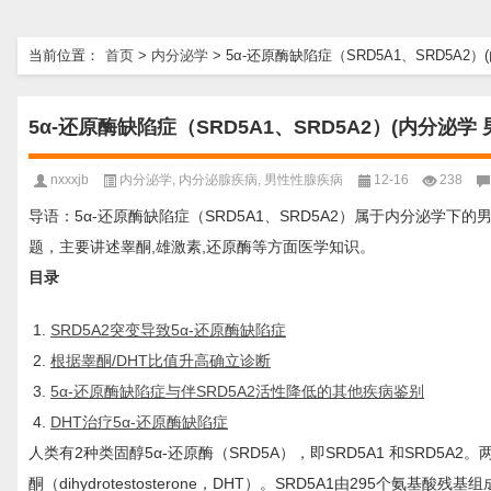
当前位置：
首页
>
内分泌学
>
5α-还原酶缺陷症（SRD5A1、SRD5A2
5α-还原酶缺陷症（SRD5A1、SRD5A2）(内分泌学
nxxxjb
内分泌学
,
内分泌腺疾病
,
男性性腺疾病
12-16
238
导语：5α-还原酶缺陷症（SRD5A1、SRD5A2）属于内分泌学下的
题，主要讲述睾酮,雄激素,还原酶等方面医学知识。
目录
SRD5A2突变导致5α-还原酶缺陷症
根据睾酮/DHT比值升高确立诊断
5α-还原酶缺陷症与伴SRD5A2活性降低的其他疾病鉴别
DHT治疗5α-还原酶缺陷症
人类有2种类固醇5α-还原酶（SRD5A），即SRD5A1 和SRD5
酮（dihydrotestosterone，DHT）。SRD5A1由295个