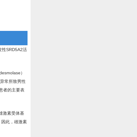
SRD5A2活
molase）
色体异常所致男性
，患者的主要表
雄激素受体基
。因此，雄激素