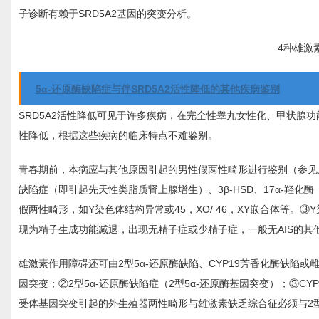
子诊断有赖于SRD5A2基因的突变分析。
4种雄激
5α-还原酶缺陷症与伴SRD5A2活性降低的其他疾病鉴别
SRD5A2活性降低可见于许多疾病，在完全性睾丸女性化、甲状腺功能
性降低，根据这些疾病的临床特点不难鉴别。
青春期前，本病应与其他原因引起的男性假两性畸形进行鉴别（参见上
缺陷症（即引起先天性类脂质肾上腺增生）、3β-HSD、17α-羟化酶（
假两性畸形，如Y染色体结构异常或45，XO/ 46，XY嵌合体等
现为精子生成功能减退，出现无精子症或少精子症，一般无AIS的其他
雄激素作用障碍还可由2型5α-还原酶缺陷、CYP19芳香化酶缺陷
因突变；②2型5α-还原酶缺陷症（2型5α-还原酶基因突变）；③C
受体基因突变引起的外生殖器两性畸形与雄激素缺乏综合征必须与2型5