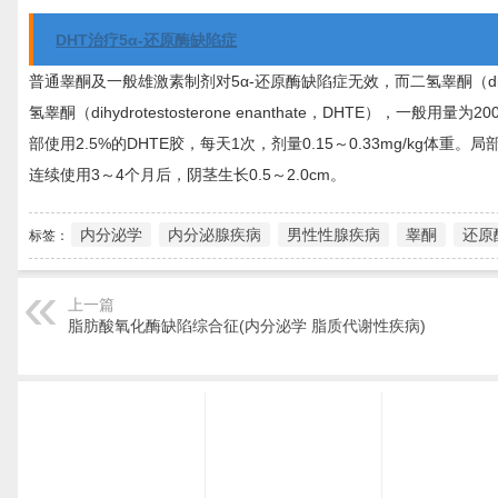
DHT治疗5α-还原酶缺陷症
普通睾酮及一般雄激素制剂对5α-还原酶缺陷症无效，而二氢睾酮（dihyd
氢睾酮（dihydrotestosterone enanthate，DHTE）
部使用2.5%的DHTE胶，每天1次，剂量0.15～0.33mg/kg体
连续使用3～4个月后，阴茎生长0.5～2.0cm。
内分泌学
内分泌腺疾病
男性性腺疾病
睾酮
还原
标签：
上一篇
脂肪酸氧化酶缺陷综合征(内分泌学 脂质代谢性疾病)