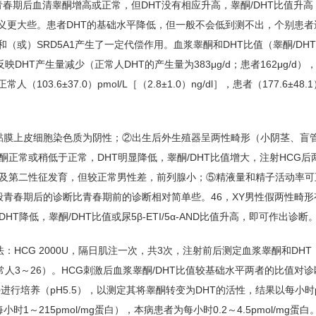
青春期后血清睾酮增高或正常，但DHT没有相应升高，睾酮/DHT比值升高，
断意义更大些。患者DHT的基础水平降低，但一般不会低到测不出，个别患
（或）SRD5A1产生了一定代偿作用。血浆睾酮和DHT比值（睾酮/DH
映DHT产生量减少（正常人DHT的产生量为383μg/d；患者162μg/d
±37.0）pmol/L［（2.8±1.0）ng/dl］，患者（177.6±48.1）
口腔黏膜上皮细胞染色质为阴性；②出生后外生殖器呈两性畸形（小阴茎、盲
正常或稍低于正常，DHT明显降低，睾酮/DHT比值增大，注射HCG后
及第二性征发育，但较正常男性差，前列腺小；⑤精液量和精子活动率可
般青春期后的诊断比青春期前的诊断相对简单些。46，XY男性假两性畸
低，睾酮/DHT比值或尿5β-ETI/5α-AND比值升高，即可作出诊断
：HCG 2000U，隔日肌注一次，共3次，注射前后测定血浆睾酮和DH
常人3～26）。HCG刺激后血浆睾酮/DHT比值较基础水平两者的比值对
行培养（pH5.5），以测定其将睾酮转变为DHT的活性，结果以每小时pm
小时1～215pmol/mg蛋白），本病患者为每小时0.2～4.5pmol/mg