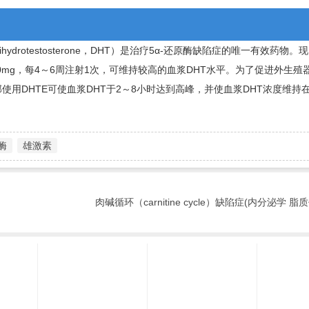
rotestosterone，DHT）是治疗5α-还原酶缺陷症的唯一有效药物
，一般用量为200mg，每4～6周注射1次，可维持较高的血浆DHT水平。为了促进外
重。局部使用DHTE可使血浆DHT于2～8小时达到高峰，并使血浆DHT浓度维
酶
雄激素
肉碱循环（carnitine cycle）缺陷症(内分泌学 