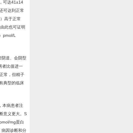
可达41±14
者还可达到正常
T）高于正常
），由此也可证明
pmol/L
管阴道、会阴型
两者比值进一
正常，但精子
形有典型的临床
。
T，本病患者注
诊断意义更大。S
ol/mg蛋白
蛋白。病因诊断和分