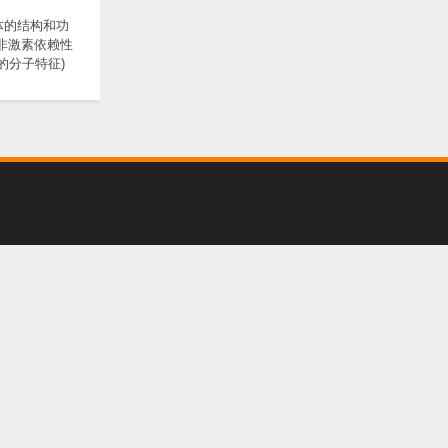
体的结构和功
 非激素依赖性
的分子特征)