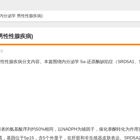
）(内分泌学 男性性腺疾病)
 男性性腺疾病)
0
男性性腺疾病分支内容。本篇围绕内分泌学 5α-还原酶缺陷症（SRD5A1、S
A2。两者的氨基酸序列约50%相同，以NADPH为辅因子，催化睾酮转化为作
氨基酸残基组成，基因位于5p15，含5个外显子，在肝脏和非生殖器皮肤表达。SRD5A