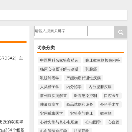
请输入搜索内容
词条分类
RD5A2）主
中医男科名家验案精选
临床微生物检验问答
临床心电图详解与诊断
乳腺癌
乳腺肿瘤学
产能物质代谢性疾病
人类精子学
内分泌学
内分泌腺疾病
前列腺疾病解答
医院感染控制
口腔医学
唾液腺病学
商品试剂和设备
外科手术学
实用戒毒医学
实验室与临床
微生物
用更强的双氢睾
心律失常与其心电现象
心电图学
心血管
2由254个氨基
心血管综合征学
抗菌药物