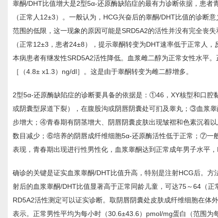
睾酮/DHT比值增大是2型5α-还原酶缺陷症的最有力诊断依据，患者
（正常人12±3）。一般认为，HCG兴奋后的睾酮/DHT比值的诊
范围的低限，这一现象的原因可能是SRD5A2的活性并没有完全丧失和
（正常12±3，患者24±8），提示睾酮转变为DHT速率低于正常人，反
本病患者有继发性SRD5A2活性降低。血浆雌二醇为正常女性水平。正常人（103.6
［（4.8± x1.3）ng/dl］。这是由于睾酮转变为雌二醇增多。
2型5α-还原酶缺陷症的诊断要具备的依据是：①46，XY核型和
或阴囊型尿道下裂），在腹股沟或阴唇阴囊处可扪及睾丸；③血浆睾酮
步增大；④青春期有阴茎增大、阴唇阴囊皮肤出现皱褶和色素沉着以
数目减少；⑥培养的阴唇成纤维细胞5α-还原酶活性低于正常；⑦一
表现，青春期出现进行性男性化，血浆睾酮达到正常成年男子水平，DHT降
确诊的关键是证实血浆睾酮/DHT比值升高，特别是注射HCG后。方法
射后的血浆睾酮/DHT比值显著高于正常同龄儿童，可达75～64（正
RD5A2活性测定可以证实诊断。取阴唇阴囊处皮肤成纤维细胞在体外进
表示。正常男性平均为每小时（30.6±43.6）pmol/mg蛋白（范围为每