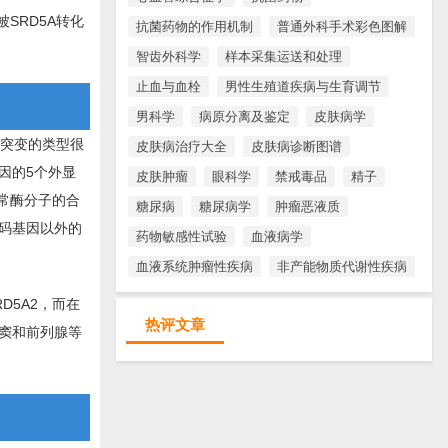
SRD5A转化
抗菌药物的作用机制
普通外科手术彩色图解
智齿外科学
样本采集运送和处理
止血与血栓
男性生殖道疾病与生育调节
男科学
病原分离及鉴定
皮肤病学
因突变的类型很
皮肤病治疗大全
皮肤病诊断图谱
因的5个外显
皮肤肿瘤
眼科学
禁戒毒品
精子
常酶分子的合
糖尿病
糖尿病学
肿瘤恶液质
编码基因以外的
药物敏感性试验
血液病学
血液系统肿瘤性疾病
非产能物质代谢性疾病
5A2，而在
热评文章
殖窦和前列腺等