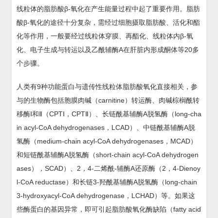
线粒体的脂肪酸β-氧化在产生能量过程中起了重要作用。脂肪
酸β-氧化的途径十分复杂，需经过细胞摄取脂肪酸、活化和酯
化等作用，一般要经过线粒体穿膜、再酯化、线粒体内β-氧
化、电子生成与转运以及乙酰辅酶A在肝脏内形成酮体等20多
个步骤。
人类有9种功能蛋白与遗传性线粒体脂肪酸氧化直接相关，参
与的生物酶包括胞膜肉碱（carnitine）转运酶、肉碱棕榈酰转
移酶Ⅰ和Ⅱ（CPTⅠ，CPTⅡ）、长链酰基辅酶A脱氢酶（long-cha
in acyl-CoA dehydrogenases，LCAD）、中链酰基辅酶A脱
氢酶（medium-chain acyl-CoA dehydrogenases，MCAD）
和短链酰基辅酶A脱氢酶（short-chain acyl-CoA dehydrogen
ases），SCAD）、2，4-二烯酰-辅酶A还原酶（2，4-Dienoy
l-CoA reductase）和长链3-羟酰基辅酶A脱氢酶（long-chain
3-hydroxyacyl-CoA dehydrogenase，LCHAD）等。如果这
些酶蛋白的基因异常，即可引起脂肪酸氧化酶缺陷（fatty acid