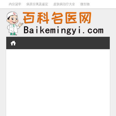
内分泌学
病原分离及鉴定
皮肤病治疗大全
微生物
皮肤病学
男科学
血液病学
心血管
口腔医学
禁戒毒品