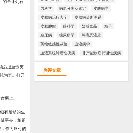
）的全牙列石
男科学
病原分离及鉴定
皮肤病学
皮肤病治疗大全
皮肤病诊断图谱
皮肤肿瘤
眼科学
禁戒毒品
精子
糖尿病
糖尿病学
肿瘤恶液质
药物敏感性试验
血液病学
血液系统肿瘤性疾病
非产能物质代谢性疾病
颌后退至髁突
热评文章
支托为宜。打开
牙合架上。
上颌有足够的生
龈缘平齐，相距
线，作为唇弓的