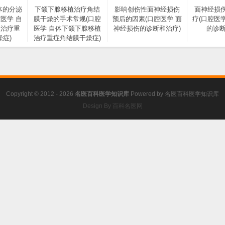
体的分泌
下颌下腺移植治疗角结
影响创伤性面神经损伤
面神经损
医学 自
膜干燥的手术常规(口腔
预后的因素(口腔医学 面
疗(口腔医
植治疗重
医学 自体下颌下腺移植
神经损伤的诊断和治疗)
的诊断
症)
治疗重症角结膜干燥症)
Copyright © 2012 - 2026
名医百科医学知识库
Powered by
名医百科医学知识库
Design By 百科名医网