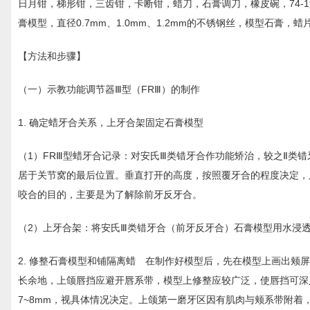
日月钳，梯形钳，三齿钳，卡断钳，蜡刀，石膏调刀，橡皮碗，74-
膏模型，直径0.7mm、1.0mm、1.2mm的不锈钢丝，模型石膏
【方法和步骤】
（一）示教功能调节器Ⅲ型（FRⅢ）的制作
1. 确定蜡牙合关系，上牙合架固定石膏模型
（1）FRⅢ型蜡牙合记录：对安氏Ⅲ类错牙合作功能矫治，较之Ⅱ类
居于关节窝的最后位置。垂直打开的高度，按照覆牙合的程度决定，
咬合的目的，主要是为了解除前牙反牙合。
（2）上牙合架：将安氏Ⅲ类错牙合（前牙反牙合）石膏模型用水浸
2. 修整石膏模型和铺隔离蜡 在制作好模型后，先在模型上画出
长余地，上颌唇挡应避开唇系带，模型上修整应较广泛，使唇挡可深
7~8mm，视具体情况决定。上颌第一磨牙区因有肌肉与颊系带附