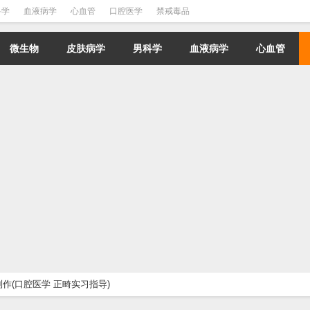
科学
血液病学
心血管
口腔医学
禁戒毒品
微生物
皮肤病学
男科学
血液病学
心血管
作(口腔医学 正畸实习指导)