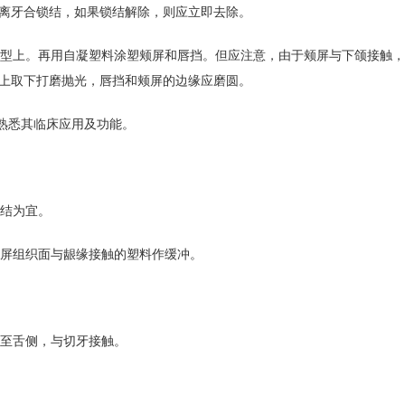
离牙合锁结，如果锁结解除，则应立即去除。
作模型上。再用自凝塑料涂塑颊屏和唇挡。但应注意，由于颊屏与下颌接触
上取下打磨抛光，唇挡和颊屏的边缘应磨圆。
熟悉其临床应用及功能。
锁结为宜。
颊屏组织面与龈缘接触的塑料作缓冲。
隙至舌侧，与切牙接触。