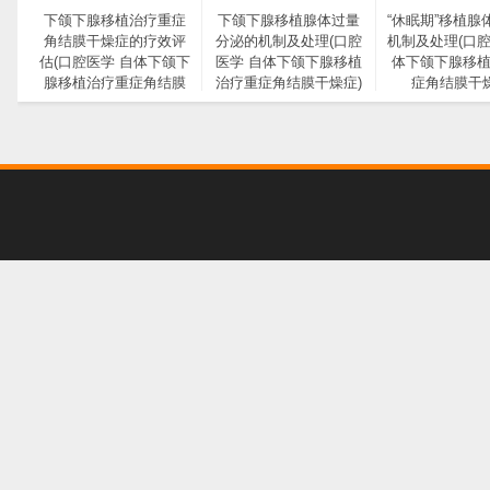
下颌下腺移植治疗重症
下颌下腺移植腺体过量
“休眠期”移植腺
角结膜干燥症的疗效评
分泌的机制及处理(口腔
机制及处理(口腔
估(口腔医学 自体下颌下
医学 自体下颌下腺移植
体下颌下腺移
腺移植治疗重症角结膜
治疗重症角结膜干燥症)
症角结膜干燥
干燥症)