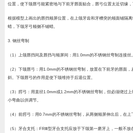
位置，使下颌唇弓能紧密地与下前牙唇面贴合，唇弓位置太近切缘，
根据模型上画出的唇挡颊屏位置，在上颌牙齿和牙槽突的颊面铺隔离蜡
蜡，下颌牙弓颊侧不铺蜡。
3. 钢丝弯制
（1）上颌唇挡间及唇挡与颊屏间：用1.0mm的不锈钢丝弯制连接丝。
（2）下颌唇弓：用1.0mm的不锈钢丝弯制，放置在下前牙的唇面
斜。下颌唇弓的作用是使下颌维持于后退位置。
（3）腭弓：用直径1.0mm或1.2mm的不锈钢丝弯制，但必须
小弯曲以供调节。
（4）前腭弓：用0.7mm的不锈钢丝弯制，从两侧颊屏伸出后，在
（5）牙合支托：FRⅢ型牙合支托应放于下颌第一磨牙上，一般不