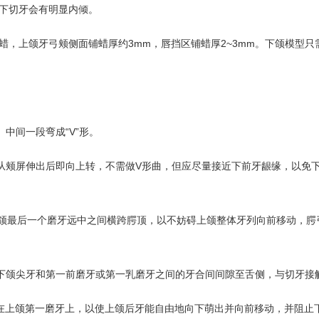
下切牙会有明显内倾。
，上颌牙弓颊侧面铺蜡厚约3mm，唇挡区铺蜡厚2~3mm。下颌模型只
中间一段弯成“V”形。
，从颊屏伸出后即向上转，不需做V形曲，但应尽量接近下前牙龈缘，以免
绕过上颌最后一个磨牙远中之间横跨腭顶，以不妨碍上颌整体牙列向前移动，
上下颌尖牙和第一前磨牙或第一乳磨牙之间的牙合间间隙至舌侧，与切牙接
放在上颌第一磨牙上，以使上颌后牙能自由地向下萌出并向前移动，并阻止