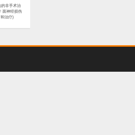
伤的非手术治
学 面神经损伤
和治疗)