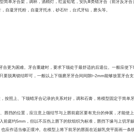
1型简单牙合架，调杯，酒精灯，红蓝铅笔，安氏Ⅲ类错牙合（前牙反牙合
，蜡片，自凝牙托粉，自凝牙托水，砂石针，台式牙钻，磨头等。
错牙合更为困难。牙合重建时，要求下颌处于最舒适的后退位。一般应使下
只要脱离锁结即可，一般以上下颌磨牙牙合间间隙l~2mm能够放置牙合
透，按照上、下颌蜡牙合记录的关系对好，调和石膏，将模型固定于简单
颊屏、唇挡的位置，应注意上颌结节与上唇前庭区要有充分的伸展，才能使
入前庭约5mm，但以不压伤上唇下的软组织为标准，唇挡下缘与上切牙
着，也应作适当修正缓冲。在模型上将下前牙的唇面在近龈乳突平面画一条