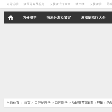
内分泌学
病原分离及鉴定
皮肤病治疗大全
微生物
皮肤病学
男
内分泌学
病原分离及鉴定
皮肤病治疗大全
当前位置：
首页
>
口腔护理学
>
口腔医学
>
功能调节器Ⅲ型（FRⅢ）的制