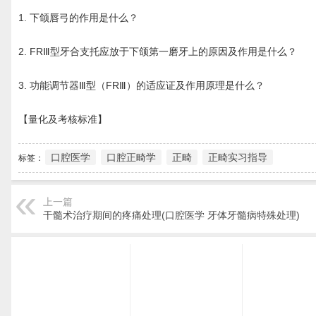
1. 下颌唇弓的作用是什么？
2. FRⅢ型牙合支托应放于下颌第一磨牙上的原因及作用是什么？
3. 功能调节器Ⅲ型（FRⅢ）的适应证及作用原理是什么？
【量化及考核标准】
口腔医学
口腔正畸学
正畸
正畸实习指导
标签：
上一篇
干髓术治疗期间的疼痛处理(口腔医学 牙体牙髓病特殊处理)