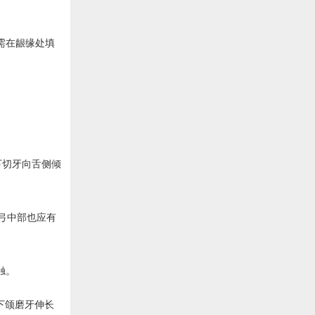
需在龈缘处填
下切牙向舌侧倾
腭弓中部也应有
触。
下颌磨牙伸长