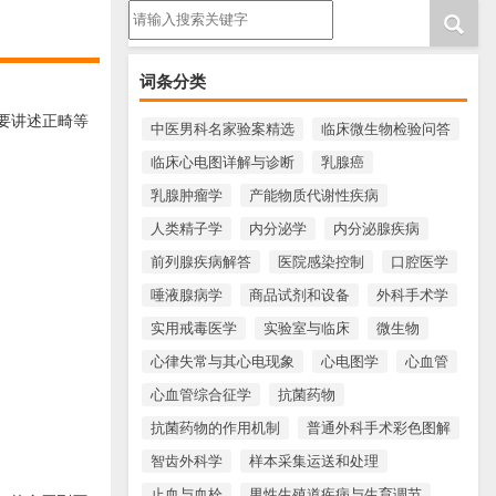
请输入搜索内容
词条分类
要讲述正畸等
中医男科名家验案精选
临床微生物检验问答
临床心电图详解与诊断
乳腺癌
乳腺肿瘤学
产能物质代谢性疾病
人类精子学
内分泌学
内分泌腺疾病
前列腺疾病解答
医院感染控制
口腔医学
唾液腺病学
商品试剂和设备
外科手术学
实用戒毒医学
实验室与临床
微生物
心律失常与其心电现象
心电图学
心血管
心血管综合征学
抗菌药物
抗菌药物的作用机制
普通外科手术彩色图解
智齿外科学
样本采集运送和处理
止血与血栓
男性生殖道疾病与生育调节