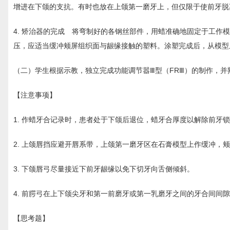
增进在下颌的支抗。有时也放在上颌第一磨牙上，但仅限于使前牙脱
4. 矫治器的完成 将弯制好的各钢丝部件，用蜡准确地固定于工
压，应适当缓冲颊屏组织面与龈缘接触的塑料。涂塑完成后，从模型
（二）学生根据示教，独立完成功能调节嚣Ⅲ型（FRⅢ）的制作，并
【注意事项】
1. 作蜡牙合记录时，患者处于下颌后退位，蜡牙合厚度以解除前牙
2. 上颌唇挡应避开唇系带，上颌第一磨牙区在石膏模型上作缓冲，
3. 下颌唇弓尽量接近下前牙龈缘以免下切牙向舌侧倾斜。
4. 前腭弓在上下颌尖牙和第一前磨牙或第一乳磨牙之间的牙合间间
【思考题】