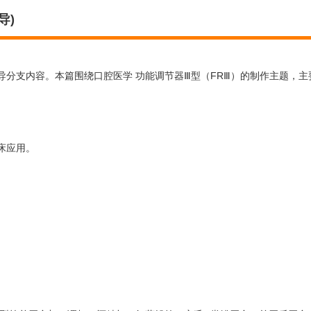
导)
导分支内容。本篇围绕口腔医学 功能调节器Ⅲ型（FRⅢ）的制作主题，主
床应用。