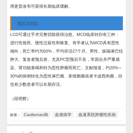
用更昔洛韦可获得长期临床缓解。
预后及转归
LCD可通过手术完整切除获得治愈。MCD临床转归有三种：
进行性致死、慢性迁延性和恢复。有学者认为MCD具有恶性
倾向，死亡率约为50%，平均存活27个月。男性、纵隔淋巴结
肿大、复发者预后差。尤其PC型预后不良，常因合并严重感
染、肾功能衰竭和转为恶性肿瘤而死亡。文献报道，约20%～
30%的病例转化为恶性淋巴瘤、浆细胞瘤或者卡波西肉瘤，但
也有少数患者可以长期存活。
（段明辉）
Castleman病
血液病学
血液系统肿瘤性疾病
标签：