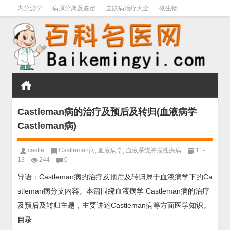
内分泌学
病原分离及鉴定
皮肤病治疗大全
微生物
皮肤病学
男科学
血液病学
心血管
口腔医学
禁戒毒品
Castleman病的治疗及预后及转归(血液病学
Castleman病)
castle
Castleman病
,
血液病学
,
血液系统肿瘤性疾病
11-
13
244
0
导语：Castleman病的治疗及预后及转归属于血液病学下的Ca
stleman病分支内容。本篇围绕血液病学 Castleman病的治疗
及预后及转归主题，主要讲述Castleman病等方面医学知识。
目录