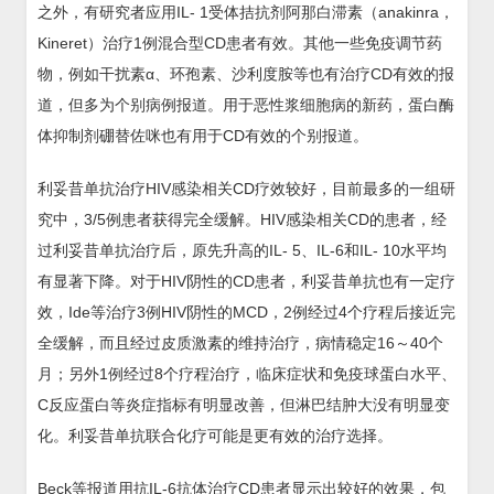
之外，有研究者应用IL- 1受体拮抗剂阿那白滞素（anakinra，
Kineret）治疗1例混合型CD患者有效。其他一些免疫调节药
物，例如干扰素α、环孢素、沙利度胺等也有治疗CD有效的报
道，但多为个别病例报道。用于恶性浆细胞病的新药，蛋白酶
体抑制剂硼替佐咪也有用于CD有效的个别报道。
利妥昔单抗治疗HIV感染相关CD疗效较好，目前最多的一组研
究中，3/5例患者获得完全缓解。HIV感染相关CD的患者，经
过利妥昔单抗治疗后，原先升高的IL- 5、IL-6和IL- 10水平均
有显著下降。对于HIV阴性的CD患者，利妥昔单抗也有一定疗
效，Ide等治疗3例HIV阴性的MCD，2例经过4个疗程后接近完
全缓解，而且经过皮质激素的维持治疗，病情稳定16～40个
月；另外1例经过8个疗程治疗，临床症状和免疫球蛋白水平、
C反应蛋白等炎症指标有明显改善，但淋巴结肿大没有明显变
化。利妥昔单抗联合化疗可能是更有效的治疗选择。
Beck等报道用抗IL-6抗体治疗CD患者显示出较好的效果，包