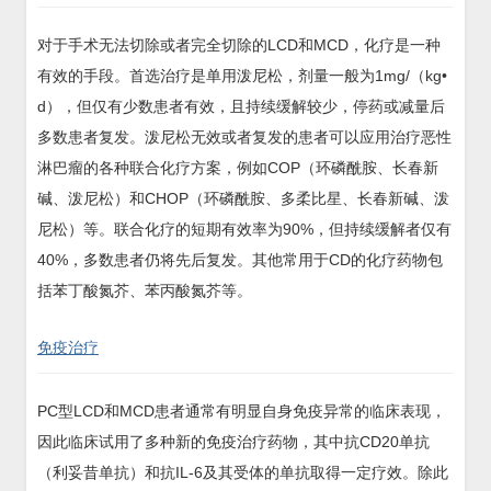
对于手术无法切除或者完全切除的LCD和MCD，化疗是一种
有效的手段。首选治疗是单用泼尼松，剂量一般为1mg/（kg•
d），但仅有少数患者有效，且持续缓解较少，停药或减量后
多数患者复发。泼尼松无效或者复发的患者可以应用治疗恶性
淋巴瘤的各种联合化疗方案，例如COP（环磷酰胺、长春新
碱、泼尼松）和CHOP（环磷酰胺、多柔比星、长春新碱、泼
尼松）等。联合化疗的短期有效率为90%，但持续缓解者仅有
40%，多数患者仍将先后复发。其他常用于CD的化疗药物包
括苯丁酸氮芥、苯丙酸氮芥等。
免疫治疗
PC型LCD和MCD患者通常有明显自身免疫异常的临床表现，
因此临床试用了多种新的免疫治疗药物，其中抗CD20单抗
（利妥昔单抗）和抗IL-6及其受体的单抗取得一定疗效。除此