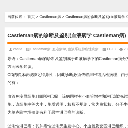
当前位置：
首页
>
Castleman病
>
Castleman病的诊断及鉴别(血液病学 Ca
Castleman病的诊断及鉴别(血液病学 Castleman病)
castle
Castleman病
,
血液病学
,
血液系统肿瘤性疾病
11-13
23
导语：Castleman病的诊断及鉴别属于血液病学下的Castleman病
方面医学知识。
CD的临床表现缺乏特异性，因此诊断必须依赖淋巴结活检病理。由
的有：
血管免疫母细胞T细胞淋巴瘤：该病同样有小血管增生和淋巴滤泡破
胞，该细胞中等大小，胞质透明，核形不规则，常为曲状核。分子生物
为单克隆性增殖则有利于恶性淋巴瘤的诊断。
滤泡性淋巴瘤：其肿瘤性滤泡无生发中心、小血管及套区淋巴组织，