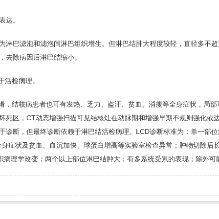
表达。
为淋巴滤泡和滤泡间淋巴组织增生。但淋巴结肿大程度较轻，直径多不超过
，去除病因后淋巴结缩小。
赖于活检病理。
n病混淆，结核病患者也可有发热、乏力、盗汗、贫血、消瘦等全身症状，局
坏死区，CT动态增强扫描可见结核灶在动脉期和增强早期不规则强化或
于诊断，但最终诊断依赖于淋巴结活检病理。LCD诊断标准为：单一部
全身症状及贫血、血沉加快、球蛋白增高等实验室检查异常；肿物切除后长
增生性组织病理学改变；两个以上部位淋巴结肿大；有多系统受累的表现；除外