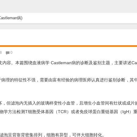
stleman病)
8
0
分支内容。本篇围绕血液病学 Castleman病的诊断及鉴别主题，主要讲述Cast
于病理的特征性不强，需要由富有经验的病理医师认真进行鉴别诊断，其
坏，但滤泡内无插入的玻璃样变性小血管，且增生小血管间有灶状或成片
学方法检测T细胞受体基因（TCR）或者免疫球蛋白重链基因（IgH）
滤泡呈背靠背密集排列，细胞有异型，可伴大细胞转化。