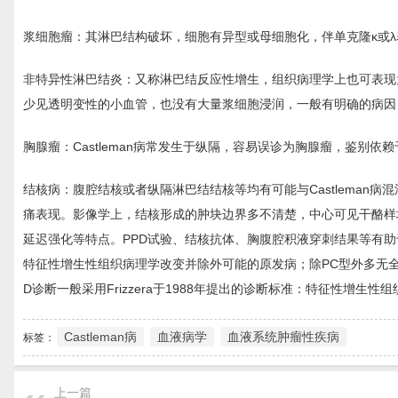
浆细胞瘤：其淋巴结构破坏，细胞有异型或母细胞化，伴单克隆κ或λ
非特异性淋巴结炎：又称淋巴结反应性增生，组织病理学上也可表现
少见透明变性的小血管，也没有大量浆细胞浸润，一般有明确的病因
胸腺瘤：Castleman病常发生于纵隔，容易误诊为胸腺瘤，鉴别依
结核病：腹腔结核或者纵隔淋巴结结核等均有可能与Castlema
痛表现。影像学上，结核形成的肿块边界多不清楚，中心可见干酪样
延迟强化等特点。PPD试验、结核抗体、胸腹腔积液穿刺结果等有助
特征性增生性组织病理学改变并除外可能的原发病；除PC型外多无
D诊断一般采用Frizzera于1988年提出的诊断标准：特征性
Castleman病
血液病学
血液系统肿瘤性疾病
标签：
上一篇