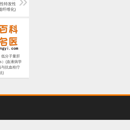
慢性特发性
髓纤维化)
：低分子量肝
s）(血液病学
病与抗血栓疗
法)