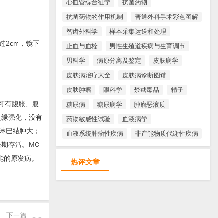
心血管综合征学
抗菌药物
抗菌药物的作用机制
普通外科手术彩色图解
智齿外科学
样本采集运送和处理
2cm，镜下
止血与血栓
男性生殖道疾病与生育调节
男科学
病原分离及鉴定
皮肤病学
皮肤病治疗大全
皮肤病诊断图谱
皮肤肿瘤
眼科学
禁戒毒品
精子
部可有腹胀、腹
糖尿病
糖尿病学
肿瘤恶液质
边缘强化，没有
药物敏感性试验
血液病学
位淋巴结肿大；
血液系统肿瘤性疾病
非产能物质代谢性疾病
期存活。MC
可能的原发病。
热评文章
下一篇