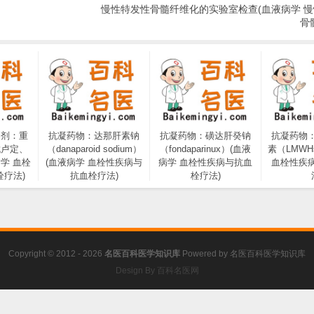
慢性特发性骨髓纤维化的实验室检查(血液病学 
骨
制剂：重
抗凝药物：达那肝素钠
抗凝药物：磺达肝癸钠
抗凝药物
伐卢定、
（danaparoid sodium）
（fondaparinux）(血液
素（LMWH
学 血栓
(血液病学 血栓性疾病与
病学 血栓性疾病与抗血
血栓性疾
疗法)
抗血栓疗法)
栓疗法)
Copyright © 2012 - 2026
名医百科医学知识库
Powered by
名医百科医学知识库
Design By 百科名医网