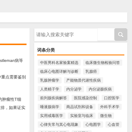
请输入搜索内容
词条分类
leman病等
中医男科名家验案精选
临床微生物检验问答
临床心电图详解与诊断
乳腺癌
中重点需要鉴别
乳腺肿瘤学
产能物质代谢性疾病
人类精子学
内分泌学
内分泌腺疾病
前列腺疾病解答
医院感染控制
口腔医学
的肿瘤性T细
唾液腺病学
商品试剂和设备
外科手术学
重排，如果证实
实用戒毒医学
实验室与临床
微生物
心律失常与其心电现象
心电图学
心血管