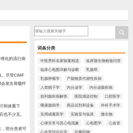
请输入搜索内容
词条分类
纤维化的流行病
中医男科名家验案精选
临床微生物检验问答
临床心电图详解与诊断
乳腺癌
。尽管CIMF
乳腺肿瘤学
产能物质代谢性疾病
都会发生骨髓纤
人类精子学
内分泌学
内分泌腺疾病
前列腺疾病解答
医院感染控制
口腔医学
唾液腺病学
商品试剂和设备
外科手术学
汗和体重下
实用戒毒医学
实验室与临床
微生物
石也不少见。
心律失常与其心电现象
心电图学
心血管
大，部分患者可
心血管综合征学
抗菌药物