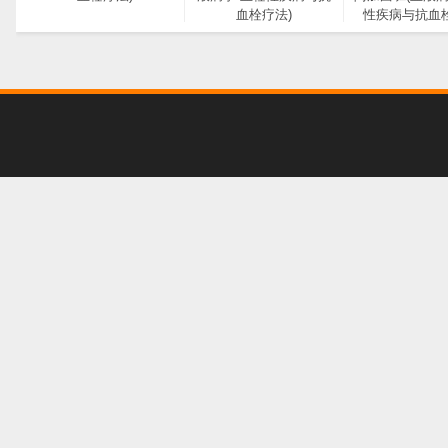
血栓疗法)
性疾病与抗血栓