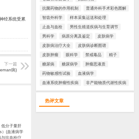
抗菌药物的作用机制
普通外科手术彩色图解
智齿外科学
样本采集运送和处理
神经系统受累
止血与血栓
男性生殖道疾病与生育调节
男科学
病原分离及鉴定
皮肤病学
皮肤病治疗大全
皮肤病诊断图谱
皮肤肿瘤
眼科学
禁戒毒品
精子
下一篇
糖尿病
糖尿病学
肿瘤恶液质
eman病)
药物敏感性试验
血液病学
血液系统肿瘤性疾病
非产能物质代谢性疾病
热评文章
：低分子量肝
s）(血液病学
病与抗血栓疗