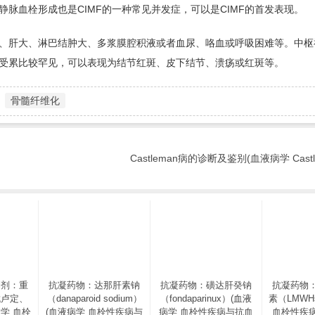
脉血栓形成也是CIMF的一种常见并发症，可以是CIMF的首发表现。
、肝大、淋巴结肿大、多浆膜腔积液或者血尿、咯血或呼吸困难等。中枢
受累比较罕见，可以表现为结节红斑、皮下结节、溃疡或红斑等。
骨髓纤维化
Castleman病的诊断及鉴别(血液病学 Castl
制剂：重
抗凝药物：达那肝素钠
抗凝药物：磺达肝癸钠
抗凝药物
伐卢定、
（danaparoid sodium）
（fondaparinux）(血液
素（LMWH
学 血栓
(血液病学 血栓性疾病与
病学 血栓性疾病与抗血
血栓性疾