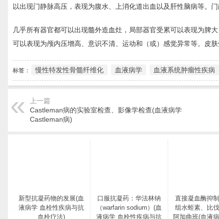
以出现门静脉高压，表现为腹水、上消化道出血以及肝性脑病等。门静
几乎所有器官都可以出现髓外造血灶，局部器官受累可以表现为脾大
可以表现为颅内压增高、意识不清、运动和（或）感觉异常等。皮肤
慢性特发性骨髓纤维化
血液病学
血液系统肿瘤性疾病
标签：
上一篇
Castleman病的实验室检查、影像学检查(血液病学
Castleman病)
新型抗凝药物的发展(血
口服抗凝药：华法林钠
直接凝血酶抑
液病学 血栓性疾病与抗
（warfarin sodium）(血
组水蛭素、比
血栓疗法)
液病学 血栓性疾病与抗
阿加曲班(血液病