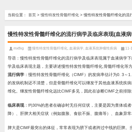
当前位置：
首页
>
慢性特发性骨髓纤维化
>
慢性特发性骨髓纤维化的流行
慢性特发性骨髓纤维化的流行病学及临床表现(血液病
mxtfxg
慢性特发性骨髓纤维化
,
血液病学
,
血液系统肿瘤性疾病
11-
导语：慢性特发性骨髓纤维化的流行病学及临床表现属于血液病学下
学及临床表现主题，主要讲述慢性特发性骨髓纤维化,骨髓纤维化等
流行病学
：慢性特发性骨髓纤维化（CIMF）的发病率估计为0. 3～1
的发病机制还不清楚，但是骨髓纤维化可以继发于其他血液系统疾病或者
维化。继发性骨髓纤维化远比CIMF多见，因此在诊断CIMF之前排
临床表现
：约30%的患者在确诊时无任何症状，主要是因为查体或
降）、肝脾大相关症状（例如腹胀、食欲不振、腹痛等）、血象异常
脾大是CIMF最突出的体征，常常表现为脐下或者跨过中线的巨脾。