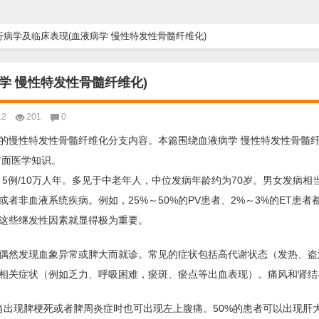
病学及临床表现(血液病学 慢性特发性骨髓纤维化)
学 慢性特发性骨髓纤维化)
12
201
0
的慢性特发性骨髓纤维化分支内容。本篇围绕血液病学 慢性特发性骨髓
方面医学知识。
. 5例/10万人年。多见于中老年人，中位发病年龄约为70岁。男女发病相当
非血液系统疾病。例如，25%～50%的PV患者、2%～3%的ET患者
除这些继发性因素就显得极为重要。
者偶然发现血象异常或脾大而就诊。常见的症状包括高代谢状态（发热、盗
相关症状（例如乏力、呼吸困难，瘀斑、瘀点等出血表现）。痛风和肾结
当出现脾梗死或者脾周炎症时也可出现左上腹痛。50%的患者可以出现肝