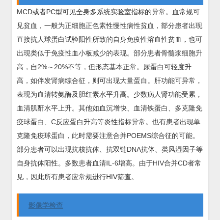
MCD或者PC型可见全身多系统实验室指标的异常。血常规可
见贫血，一般为正细胞正色素性慢性病性贫血，部分患者出现
直接抗人球蛋白试验阳性所致的自身免疫性溶血性贫血，也可
出现类似于免疫性血小板减少的表现。部分患者骨髓浆细胞升
高，自2%～20%不等，但形态基本正常。尿蛋白可轻度升
高，如伴发肾病综合征，则可出现大量蛋白。肝功能可异常，
表现为血清转氨酶及胆红素水平升高。少数病人肾功能受累，
血清肌酐水平上升。其他如血沉增快、血清铁蛋白、多克隆免
疫球蛋白、C反应蛋白升高等炎性指标异常。也有患者出现单
克隆免疫球蛋白，此时需要注意合并POEMS综合征的可能。
部分患者可以出现抗核抗体、抗双链DNA抗体、类风湿因子等
自身抗体阳性。多数患者血清IL-6增高。由于HIV合并CD者常
见，因此所有患者应常规进行HIV筛查。
影像学检查