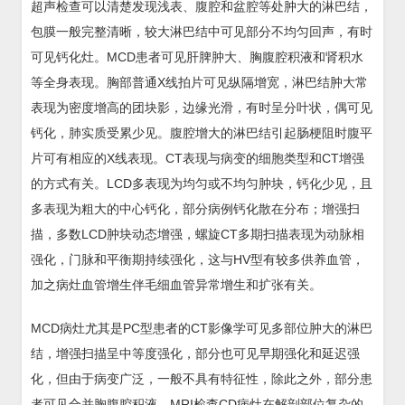
超声检查可以清楚发现浅表、腹腔和盆腔等处肿大的淋巴结，
包膜一般完整清晰，较大淋巴结中可见部分不均匀回声，有时
可见钙化灶。MCD患者可见肝脾肿大、胸腹腔积液和肾积水
等全身表现。胸部普通X线拍片可见纵隔增宽，淋巴结肿大常
表现为密度增高的团块影，边缘光滑，有时呈分叶状，偶可见
钙化，肺实质受累少见。腹腔增大的淋巴结引起肠梗阻时腹平
片可有相应的X线表现。CT表现与病变的细胞类型和CT增强
的方式有关。LCD多表现为均匀或不均匀肿块，钙化少见，且
多表现为粗大的中心钙化，部分病例钙化散在分布；增强扫
描，多数LCD肿块动态增强，螺旋CT多期扫描表现为动脉相
强化，门脉和平衡期持续强化，这与HV型有较多供养血管，
加之病灶血管增生伴毛细血管异常增生和扩张有关。
MCD病灶尤其是PC型患者的CT影像学可见多部位肿大的淋巴
结，增强扫描呈中等度强化，部分也可见早期强化和延迟强
化，但由于病变广泛，一般不具有特征性，除此之外，部分患
者可见合并胸腹腔积液。MRI检查CD病灶在解剖部位复杂的