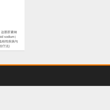
：达那肝素钠
oid sodium）
 血栓性疾病与
栓疗法)