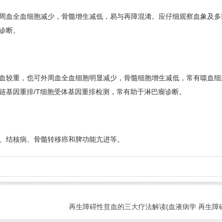
周血全血细胞减少，骨髓增生减低，易与再障混淆。应仔细观察血象及多
诊断。
血较重，也可外周血全血细胞明显减少，骨髓细胞增生减低，常有噬血细
链基因重排/T细胞受体基因重排检测，常有助于淋巴瘤诊断。
、结核病、骨髓转移癌和脾功能亢进等。
再生障碍性贫血的三大疗法解读(血液病学 再生障