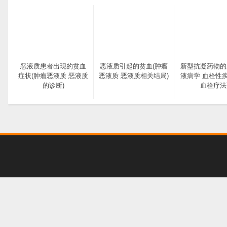
恶液质患者出现的贫血
恶液质引起的贫血(肿瘤
新型抗凝药物的
症状(肿瘤恶液质 恶液质
恶液质 恶液质相关结局)
液病学 血栓性
的诊断)
血栓疗法