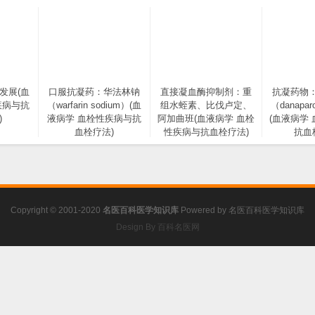
发展(血
口服抗凝药：华法林钠
直接凝血酶抑制剂：重
抗凝药物
疾病与抗
（warfarin sodium）(血
组水蛭素、比伐卢定、
（danapar
)
液病学 血栓性疾病与抗
阿加曲班(血液病学 血栓
(血液病学
血栓疗法)
性疾病与抗血栓疗法)
抗血
Copyright © 2001-2020
名医百科医学知识库
Powered by
名医百科医学知识库
Design By 百科名医网