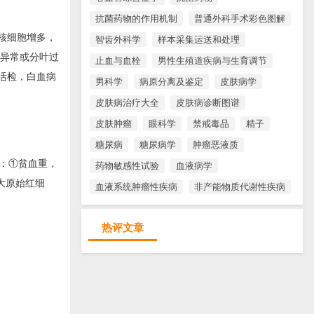
抗菌药物的作用机制
普通外科手术彩色图解
核细胞增多，
智齿外科学
样本采集运送和处理
核异常或分叶过
止血与血栓
男性生殖道疾病与生育调节
活检，白血病
男科学
病原分离及鉴定
皮肤病学
皮肤病治疗大全
皮肤病诊断图谱
皮肤肿瘤
眼科学
禁戒毒品
精子
糖尿病
糖尿病学
肿瘤恶液质
：①贫血重，
药物敏感性试验
血液病学
大原始红细
血液系统肿瘤性疾病
非产能物质代谢性疾病
热评文章