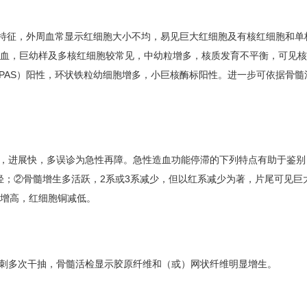
为特征，外周血常显示红细胞大小不均，易见巨大红细胞及有核红细胞和单
造血，巨幼样及多核红细胞较常见，中幼粒增多，核质发育不平衡，可见
PAS）阳性，环状铁粒幼细胞增多，小巨核酶标阳性。进一步可依据骨髓
，进展快，多误诊为急性再障。急性造血功能停滞的下列特点有助于鉴别
轻；②骨髓增生多活跃，2系或3系减少，但以红系减少为著，片尾可见巨
著增高，红细胞铜减低。
刺多次干抽，骨髓活检显示胶原纤维和（或）网状纤维明显增生。