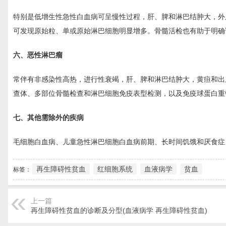
特别是低增生性急性白血病可呈慢性过程，肝、脾和淋巴结肿大，外
可发现原始粒、单或原始淋巴细胞明显增多。骨髓活检也有助于明确
六、恶性淋巴瘤
常伴有非感染性高热，进行性衰竭，肝、脾和淋巴结肿大，黄疸和出
查体、多部位骨髓检查和淋巴细胞免疫表型检测，以及免疫球蛋白重
七、其他需除外的疾病
毛细胞白血病、儿童急性淋巴细胞白血病前期、长时间饥饿和厌食症
再生障碍性贫血
红细胞系统
血液病学
贫血
标签：
上一篇
再生障碍性贫血的诊断及分型(血液病学 再生障碍性贫血)