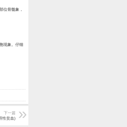
部位骨髓象，
胞现象。仔细
下一篇
碍性贫血)