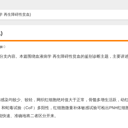
学 再生障碍性贫血)
)
0
分支内容。本篇围绕血液病学 再生障碍性贫血的鉴别诊断主题，主要讲
和感染均较少、较轻，网织红细胞绝对值大于正常，骨髓多增生活跃，幼
和蛇毒试验（CoF）多阳性，红细胞微量补体敏感试验可检出PNH红细胞，
能快速、准确地将二者区分开来。