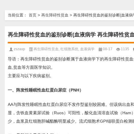
当前位置：
首页
>
再生障碍性贫血
>
再生障碍性贫血的鉴别诊断(血液病
再生障碍性贫血的鉴别诊断(血液病学 再生障碍性贫血
zszaxp
再生障碍性贫血
,
红细胞系统
,
血液病学
08-17
1135
导语：再生障碍性贫血的鉴别诊断属于血液病学下的再生障碍性贫血
血,贫血等方面医学知识。
主要应与以下疾病鉴别。
一、阵发性睡眠性血红蛋白尿症（PNH）
AA与阵发性睡眠性血红蛋白尿症不发作型鉴别较困难。但该病出血
显，含铁血黄素尿试验（Ruos）可阳性，酸化血清溶血试验（Ham）
少，血浆及红细胞胆碱酯酶明显减少。流式细胞术GPI锚联蛋白检测