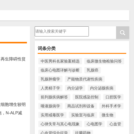
请输入搜索内容
词条分类
述再生障碍性贫
中医男科名家验案精选
临床微生物检验问答
临床心电图详解与诊断
乳腺癌
乳腺肿瘤学
产能物质代谢性疾病
人类精子学
内分泌学
内分泌腺疾病
前列腺疾病解答
医院感染控制
口腔医学
红细胞增生较明
唾液腺病学
商品试剂和设备
外科手术学
N-ALP减
实用戒毒医学
实验室与临床
微生物
心律失常与其心电现象
心电图学
心血管
心血管综合征学
抗菌药物