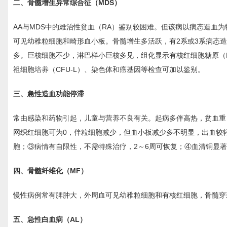
二、骨髓增生异常综合征（MDS）
AA与MDS中的难治性贫血（RA）鉴别较困难。但该病以病态造血
可见幼稚粒细胞和畸形血小板。骨髓增生多活跃，有2系或3系病态
多。巨核细胞不少，淋巴样小巨核多见，组化显示有核红细胞糖原（
祖细胞培养（CFU-L）、染色体和癌基因等检查可加以鉴别。
三、急性造血功能停滞
常由感染和药物引起，儿童与营养不良有关。起病多伴高热，贫血重
网织红细胞可为0，伴粒细胞减少，但血小板减少多不明显，出血较
胞；③病情有自限性，不需特殊治疗，2～6周可恢复；④血清铜显
四、骨髓纤维化（MF）
慢性病例常有脾肿大，外周血可见幼稚粒细胞和有核红细胞，骨髓穿
五、急性白血病（AL）