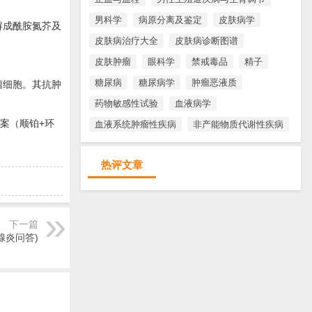
男科学
病原分离及鉴定
皮肤病学
解成酰胺氮芥及
皮肤病治疗大全
皮肤病诊断图谱
皮肤肿瘤
眼科学
禁戒毒品
精子
。
糖尿病
糖尿病学
肿瘤恶液质
瘤细胞。其抗肿
药物敏感性试验
血液病学
案（顺铂+环
血液系统肿瘤性疾病
非产能物质代谢性疾病
热评文章
下一篇
腺炎问答)