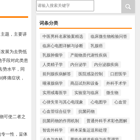
请输入搜索内容
词条分类
？主题，主要讲
中医男科名家验案精选
临床微生物检验问答
临床心电图详解与诊断
乳腺癌
渐发展为去势抵
乳腺肿瘤学
产能物质代谢性疾病
要其他手段对此类患
人类精子学
内分泌学
内分泌腺疾病
去势水平，同
前列腺疾病解答
医院感染控制
口腔医学
制疼痛症状，
唾液腺病学
商品试剂和设备
外科手术学
实用戒毒医学
实验室与临床
微生物
心律失常与其心电现象
心电图学
心血管
心血管综合征学
抗菌药物
物可使二者之
抗菌药物的作用机制
普通外科手术彩色图解
智齿外科学
样本采集运送和处理
的专一性，甾体
止血与血栓
男性生殖道疾病与生育调节