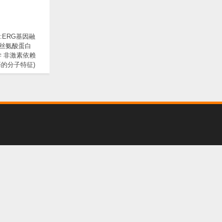
2:ERG基因融
丝氨酸蛋白
学 非激素依赖
的分子特征)