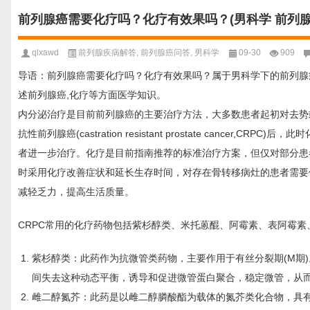
前列腺癌需要化疗吗？化疗有效果吗？(男科学 前列腺
qlxawd
前列腺疾病解答
,
前列腺癌问答
,
男科学
09-30
909
导语：前列腺癌需要化疗吗？化疗有效果吗？属于男科学下的前列腺
述前列腺癌,化疗等方面医学知识。
内分泌治疗是目前前列腺癌的主要治疗方法，大多数患者起初对去势
抗性前列腺癌(castration resistant prostate canc
者进一步治疗。化疗是目前指南推荐的标准治疗方案，但仅对部分患
时采用化疗改善症状和延长生存时间，对存在骨转移病灶的患者需要
减轻乏力，提高生活质量。
CRPC常用的化疗药物包括紫杉醇类、米托蒽醌、阿霉素、表阿霉
紫杉醇类：此药作为抗微管类药物，主要作用于有丝分裂期(M期
间失去这种动态平衡，诱导和促进微管蛋白聚合，稳定微管，从
雌二醇氮芥：此药是以雌二醇膦酸酯为载体的氮芥类化合物，具