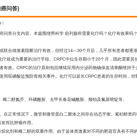
癌问答)
0
癌问答分支内容。本篇围绕男科学 前列腺癌需要化疗吗？化疗有效果吗
或联合雄激素阻断治疗有效，但经过14—30个月后，几乎所有患者都逐
er,CRPC)后，此时化疗就成为重要的治疗手段。CRPC中位生存期小于20个月，因此需
者有效。CRPC的治疗原则包括继续应用内分泌药物确保血清睾酮维持于
使用双磷酸盐预防骨相关事件。化疗可以延长CRPC患者的生存时间，控
素、雌二醇氮芥、环磷酰胺、去甲长春花碱酰胺、顺铂及氟尿嘧啶等。
)。在正常情况下，微管和微管蛋白二聚体之间存在动态平衡。紫杉醇类药
而发挥抗肿瘤作用。
有烷化剂和雌二醇的双重作用。由于甾体类激素对不同的靶器官具有不同