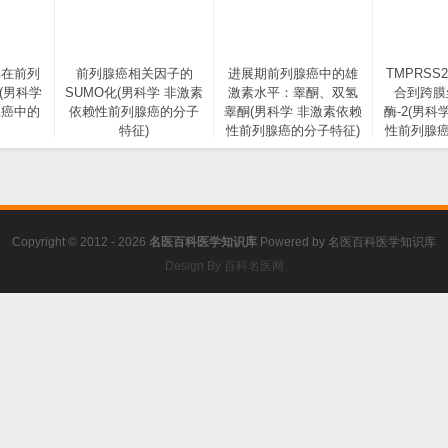
体在前列
前列腺癌相关因子的
进展期前列腺癌中的雄
TMPRSS
(男科学
SUMO化(男科学 非激素
激素水平：睾酮、双氢
合到跨膜
腺癌中的
依赖性前列腺癌的分子
睾酮(男科学 非激素依赖
酶-2(男科
特征)
性前列腺癌的分子特征)
性前列腺癌
Copyright © 2012 - 2026
名医百科医学知识库
Powered by
名医百科医学知识库
Design By 百科名医网