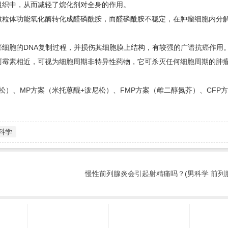
组织中，从而减轻了烷化剂对全身的作用。
微粒体功能氧化酶转化成醛磷酰胺，而醛磷酰胺不稳定，在肿瘤细胞内分
细胞的DNA复制过程，并损伤其细胞膜上结构，有较强的广谱抗癌作用
阿霉素相近，可视为细胞周期非特异性药物，它可杀灭任何细胞周期的肿
。
）、MP方案（米托蒽醌+泼尼松）、FMP方案（雌二醇氮芥）、CFP方
科学
慢性前列腺炎会引起射精痛吗？(男科学 前列