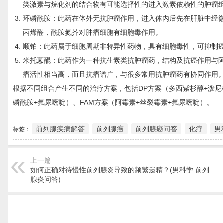
类激素与烷化剂的结合物有可能选择性的进入激素依赖性的肿瘤
环磷酰胺：此药在体外无抗肿瘤作用，进入体内后先在肝脏中经
丙烯醛，酰胺氮芥对肿瘤细胞有细胞毒作用。
顺铂：此药属于细胞周期非特异性药物，具有细胞毒性，可抑制癌
米托蒽醌：此药作为一种抗生素类抗肿瘤药，结构及抗癌作用与
瘤活性相当高，而且抗瘤谱广，与很多常用抗肿瘤药有协同作用
根据不同组合产生不同的治疗方案，包括DP方案（多西紫杉醇+泼尼松
磷酰胺+氟尿嘧啶）、FAM方案（阿霉素+丝裂霉素+氟尿嘧啶）。
前列腺疾病解答
前列腺癌
前列腺癌问答
化疗
男
标签：
上一篇
如何正确对待慢性前列腺炎导致的频繁遗精？(男科学 前列
腺炎问答)