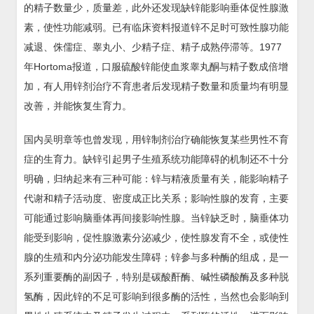
的精子数量少，质量差，此外还发现缺锌能影响垂体促性腺激
素，使性功能减弱。已有临床资料报道锌不足时可致性腺功能
减退、侏儒症、睾丸小、少精子症、精子成熟停滞等。1977
年Hortoma报道，口服硫酸锌能使血浆睾丸酮与精子数成倍增
加，有人用锌剂治疗不育患者后发现精子数量和质量均有明显
改善，并能恢复生育力。
国内吴明章等也曾发现，用锌制剂治疗确能恢复某些男性不育
症的生育力。缺锌引起男子生殖系统功能障碍的机制还不十分
明确，归纳起来有三种可能：锌与精液质量有关，能影响精子
代谢和精子活动度、密度成正比关系；影响性腺的发育，主要
可能通过影响脑垂体再间接影响性腺。当锌缺乏时，脑垂体功
能受到影响，促性腺激素分泌减少，使性腺发育不全，或使性
腺的生殖和内分泌功能发生障碍；锌参与多种酶的组成，是一
系列重要酶的副因子，特别是碳酸酐酶、碱性磷酸酶及多种脱
氢酶，因此锌的不足可影响到很多酶的活性，当然也会影响到