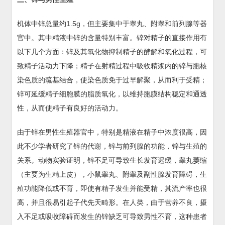
机体中锌总量约1.5g，但主要集中于睾丸、附睾和前列腺等器
官中。其中精液中锌的含量特别丰富。锌对精子的直接作用有
以下几个方面：锌及其氧化物抑制精子的酵解和氧化过程，可
致精子活动力下降；精子在射精过程中吸收精浆内的锌与胞核
染色质的巯基结合，使染色质免于过早解聚，从而利于受精；
锌可延缓精子细胞膜的脂质氧化，以维持胞膜结构稳定和通透
性，从而使精子有良好的活动力。
由于锌在男性生殖器官中，特别是精液在精子中浓度很高，因
此不少学者研究了锌的代谢，锌与前列腺的功能，锌与生殖的
关系。动物实验证明，锌不足可导致生长发育迟缓，睾丸萎缩
（主要为生精上皮），小鼠睾丸、附睾及副性腺发育障碍，生
殖功能降低或不育，即使有精子发生并能受精，其流产率也很
高，并且很易引起子代先天畸形。在人类，由于营养不良，摄
入不足或吸收障碍而发生的锌缺乏可导致男性不育，这种患者