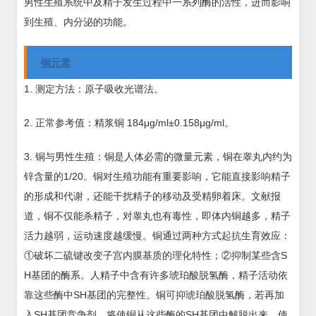
男性生殖系统中及精子发生过程中一系列酶的活性，进而影响
到生殖、内分泌的功能。
铜元素
1. 测定方法：原子吸收光谱法。
2. 正常参考值：精浆铜 184μg/ml±0.158μg/ml。
3. 铜与男性生殖：铜是人体必需的微量元素，铜在睾丸内约为
锌含量的1/20。铜对生殖功能有重要影响，它能直接影响精子
的形成和代谢，还能干扰精子的移动及受精卵着床。文献报
道，铜不仅能杀精子，对睾丸也有毒性，即体内铜越多，精子
活力越弱，运动速度越缓慢。铜通过两种方式起抗生育效应：
①破坏二硫键改变子宫内膜基质的理化特性；②抑制某些含S
H基团的酶系。人精子中含有许多琥珀酸脱氢酶，精子活动依
靠这些酶中SH基团的完整性。铜可抑琥珀酸脱氢酶，若再加
入SH基团竞争剂，将使铜从这些酶的SH基团中解脱出来，使