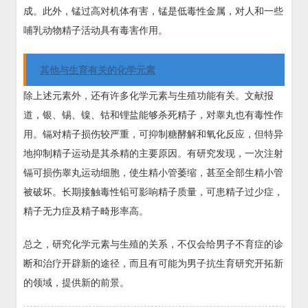
成。此外，锰过高对机体有害，锰是低毒性金属，对人和一些
哺乳动物精子活动具有毒害作用。
其他与生育有关的化学元素
除上述元素外，还有许多化学元素与生殖功能有关。文献报
道，银、锡、镍、钴和锂盐能够杀死精子，对睾丸也有毒性作
用。镉对精子损伤较严重，可抑制糖酵解和氧化反应，但特异
地抑制精子运动是其杀精的主要原因。有研究发现，一次注射
镉可损伤睾丸运动细胞，使生精小管萎缩，甚至全部生精小管
被破坏。长期接触毒性铅可影响精子质量，可患精子过少症，
精子无力症及精子畸形率高。
总之，研究化学元素与生殖的关系，不仅会给男子不育症的诊
断和治疗开辟新的途径，而且有可能为男子抗生育研究开拓新
的领域，提供新的前景。