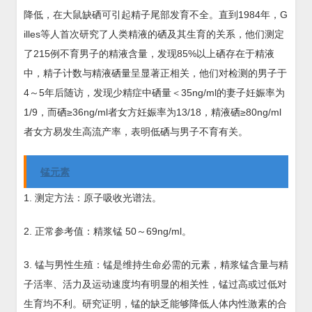
降低，在大鼠缺硒可引起精子尾部发育不全。直到1984年，G
illes等人首次研究了人类精液的硒及其生育的关系，他们测定
了215例不育男子的精液含量，发现85%以上硒存在于精液
中，精子计数与精液硒量呈显著正相关，他们对检测的男子于
4～5年后随访，发现少精症中硒量＜35ng/ml的妻子妊娠率为
1/9，而硒≥36ng/ml者女方妊娠率为13/18，精液硒≥80ng/ml
者女方易发生高流产率，表明低硒与男子不育有关。
锰元素
1. 测定方法：原子吸收光谱法。
2. 正常参考值：精浆锰 50～69ng/ml。
3. 锰与男性生殖：锰是维持生命必需的元素，精浆锰含量与精
子活率、活力及运动速度均有明显的相关性，锰过高或过低对
生育均不利。研究证明，锰的缺乏能够降低人体内性激素的合