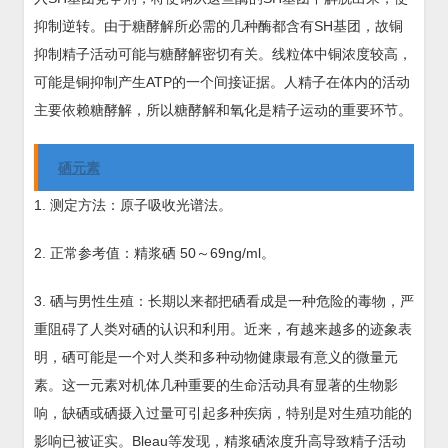
抑制逆转。由于糖酵解所必需的几种酶都含有SH基团，故铜
抑制精子活动可能与糖酵解密切有关。线粒体中铜浓度较高，
可能是铜抑制产生ATP的一个间接证据。人精子在体内的活动
主要依赖糖酵解，所以糖酵解和氧化是精子运动的重要环节。
硒元素
1. 测定方法：原子吸收光谱法。
2. 正常参考值：精浆硒 50～69ng/ml。
3. 硒与男性生殖：长期以来都把硒看成是一种危险的毒物，严
重阻碍了人类对硒的认识和利用。近来，有越来越多的迹象表
明，硒可能是一个对人类和多种动物健康最有意义的微量元
素。这一元素对机体几种重要的生命活动具有显著的生物影
响，缺硒或硒摄入过量可引起多种疾病，特别是对生殖功能的
影响已被证实。Bleau等发现，精浆硒浓度升高导致精子活动