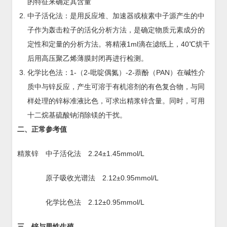
的特征来确定其含量
中子活化法：是用反应堆、加速器或核素中子源产生的中
子作为轰击粒子的活化分析方法，是确定物质元素成分的
定性和定量的分析方法。将精液1ml滴在滤纸上，40℃烘干
后用高压聚乙烯薄膜封闭再进行检测。
化学比色法：1-（2-吡啶偶氮）-2-萘酚（PAN）在碱性介
质中与锌反应，产生可溶于有机溶剂的有色复合物，与同
样处理的锌标准液比色，可求出精浆锌含量。同时，可用
十二烷基硫酸钠消除镁的干扰。
二、正常参考值
精浆锌 中子活化法 2.24±1.45mmol/L
原子吸收光谱法 2.12±0.95mmol/L
化学比色法 2.12±0.95mmol/L
三、锌与男性生殖