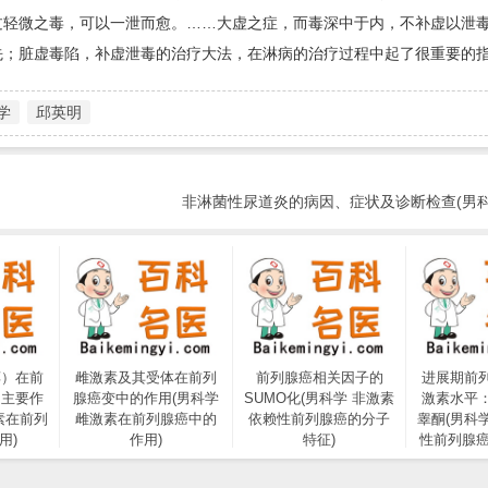
过轻微之毒，可以一泄而愈。……大虚之症，而毒深中于内，不补虚以泄
先；脏虚毒陷，补虚泄毒的治疗大法，在淋病的治疗过程中起了很重要的
学
邱英明
非淋菌性尿道炎的病因、症状及诊断检查(男科
醇）在前
雌激素及其受体在前列
前列腺癌相关因子的
进展期前
的主要作
腺癌变中的作用(男科学
SUMO化(男科学 非激素
激素水平
素在前列
雌激素在前列腺癌中的
依赖性前列腺癌的分子
睾酮(男科
用)
作用)
特征)
性前列腺癌