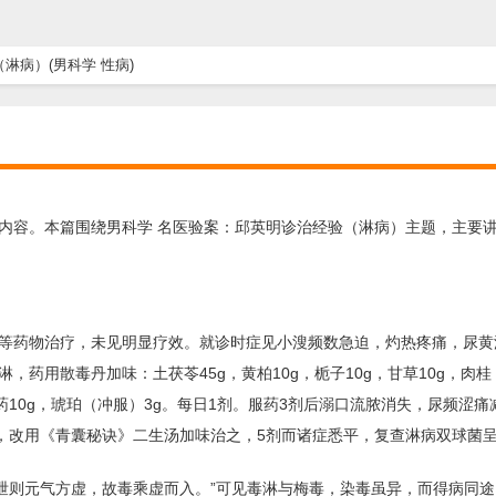
淋病）(男科学 性病)
内容。本篇围绕男科学 名医验案：邱英明诊治经验（淋病）主题，主要讲
等药物治疗，未见明显疗效。就诊时症见小溲频数急迫，灼热疼痛，尿黄
药用散毒丹加味：土茯苓45g，黄柏10g，栀子10g，甘草10g，肉桂
g，没药10g，琥珀（冲服）3g。每日1剂。服药3剂后溺口流脓消失，尿频涩
怠，改用《青囊秘诀》二生汤加味治之，5剂而诸症悉平，复查淋病双球菌
精泄则元气方虚，故毒乘虚而入。”可见毒淋与梅毒，染毒虽异，而得病同