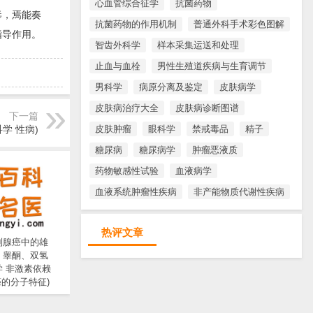
心血管综合征学
抗菌药物
毒，焉能奏
抗菌药物的作用机制
普通外科手术彩色图解
指导作用。
智齿外科学
样本采集运送和处理
止血与血栓
男性生殖道疾病与生育调节
男科学
病原分离及鉴定
皮肤病学
皮肤病治疗大全
皮肤病诊断图谱
下一篇
学 性病)
皮肤肿瘤
眼科学
禁戒毒品
精子
糖尿病
糖尿病学
肿瘤恶液质
药物敏感性试验
血液病学
血液系统肿瘤性疾病
非产能物质代谢性疾病
热评文章
列腺癌中的雄
：睾酮、双氢
学 非激素依赖
的分子特征)