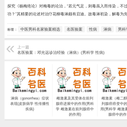
探究《杨梅疮论》对梅毒的论治，“若元气足，则毒虽入而传染，不
功？”其精要的论述对治疗花柳毒淋颇有启迪。故毒淋初染，解毒为
中医男科名家验案精选
名医验案
性病
淋病
男科
标签：
上一篇
名医验案：邓光远诊治经验（淋病）(男科学 性病)
淋病（gonorrhea）症状
雌激素及其受体在前列
雌激素（雌二
表现(皮肤病学 性传播性
腺癌进展中的作用(男科
列腺癌癌变中
疾病)
学 雌激素在前列腺癌中
用(男科学 雌激
的作用)
腺癌中的作