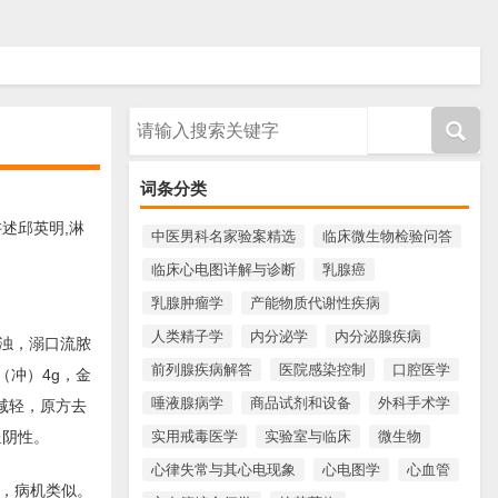
请输入搜索内容
词条分类
述邱英明,淋
中医男科名家验案精选
临床微生物检验问答
临床心电图详解与诊断
乳腺癌
乳腺肿瘤学
产能物质代谢性疾病
人类精子学
内分泌学
内分泌腺疾病
浊，溺口流脓
前列腺疾病解答
医院感染控制
口腔医学
（冲）4g，金
唾液腺病学
商品试剂和设备
外科手术学
痛减轻，原方去
实用戒毒医学
实验室与临床
微生物
呈阴性。
心律失常与其心电现象
心电图学
心血管
途，病机类似。