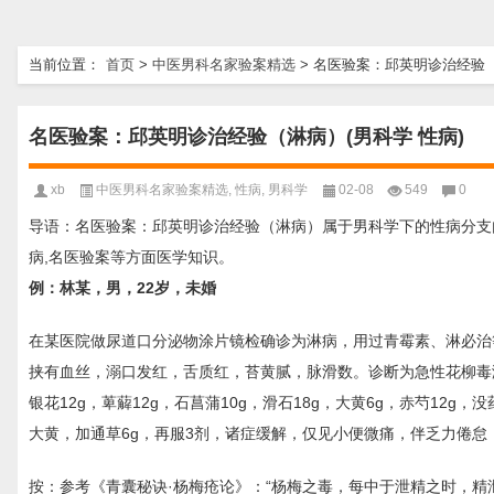
当前位置：
首页
>
中医男科名家验案精选
>
名医验案：邱英明诊治经验（
名医验案：邱英明诊治经验（淋病）(男科学 性病)
xb
中医男科名家验案精选
,
性病
,
男科学
02-08
549
0
导语：名医验案：邱英明诊治经验（淋病）属于男科学下的性病分支
病,名医验案等方面医学知识。
例：林某，男，22岁，未婚
在某医院做尿道口分泌物涂片镜检确诊为淋病，用过青霉素、淋必治
挟有血丝，溺口发红，舌质红，苔黄腻，脉滑数。诊断为急性花柳毒淋，
银花12g，萆薢12g，石菖蒲10g，滑石18g，大黄6g，赤芍12
大黄，加通草6g，再服3剂，诸症缓解，仅见小便微痛，伴乏力倦
按：参考《青囊秘诀·杨梅疮论》：“杨梅之毒，每中于泄精之时，