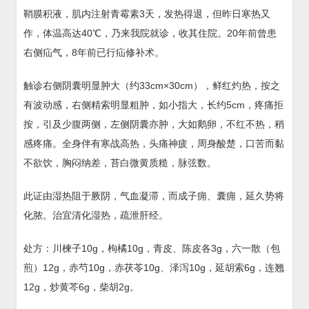
鞘膜积液，肌内注射青霉素3天，发热得退，但昨日寒热又
作，体温高达40℃，乃来我院就诊，收其住院。20年前曾患
右侧疝气，8年前已行疝修补术。
触诊右侧阴囊明显肿大（约33cm×30cm），鲜红灼热，按之
有波动感，右侧精索明显粗肿，如小指大，长约5cm，疼痛拒
按，引及少腹两侧，左侧阴囊亦肿，大如鹅卵，不红不热，稍
感疼痛。全身伴有寒战高热，头痛神疲，周身酸楚，口苦而黏
不欲饮，胸闷纳差，苔白微黄质糙，脉弦数。
此证由湿热阻于厥阴，气血凝滞，而成子痈、囊痈，延久势将
化脓。治宜清化湿热，疏泄肝经。
处方：川楝子10g，枸橘10g，青皮、陈皮各3g，六一散（包
煎）12g，赤芍10g，赤茯苓10g、泽泻10g，延胡索6g，连翘
12g，炒黄芩6g，柴胡2g。