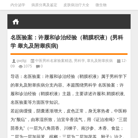
内分泌学
病原分离及鉴定
皮肤病治疗大全
微生物
皮肤病学
男科学
血液病学
心血管
口腔医学
禁戒毒品
名医验案：许履和诊治经验（鞘膜积液）(男科
学 睾丸及附睾疾病)
gwjfgj
中医男科名家验案精选
,
男科学
,
睾丸及附睾疾病
12-
09
1075
0
导语：名医验案：许履和诊治经验（鞘膜积液）属于男科学下
的睾丸及附睾疾病分支内容。本篇围绕男科学 名医验案：许
履和诊治经验（鞘膜积液）主题，主要讲述许履和,鞘膜积液,
名医验案等方面医学知识。
若起病缓慢，阴囊逐渐增大，皮色正常，身无寒热者，中医称
为“颓疝”，由寒湿所致，治宜辛香流气，用《证治准绳》“三层
茴香丸”（一层为八角茴香、川楝子、南沙参、木香、食盐；
二层为一层加荜茇、槟榔；三层为二层加茯苓、附子）治之。