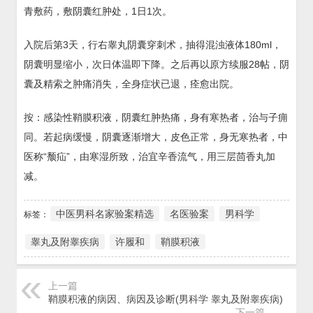
青敷药，敷阴囊红肿处，1日1次。
入院后第3天，行右睾丸阴囊穿刺术，抽得混浊液体180ml，
阴囊明显缩小，次日体温即下降。之后再以原方续服28帖，阴
囊及精索之肿痛消失，全身症状已退，痊愈出院。
按：感染性鞘膜积液，阴囊红肿热痛，身有寒热者，治与子痈
同。若起病缓慢，阴囊逐渐增大，皮色正常，身无寒热者，中
医称“颓疝”，由寒湿所致，治宜辛香流气，用三层茴香丸加
减。
中医男科名家验案精选
名医验案
男科学
标签：
睾丸及附睾疾病
许履和
鞘膜积液
上一篇
鞘膜积液的病因、病因及诊断(男科学 睾丸及附睾疾病)
下一篇