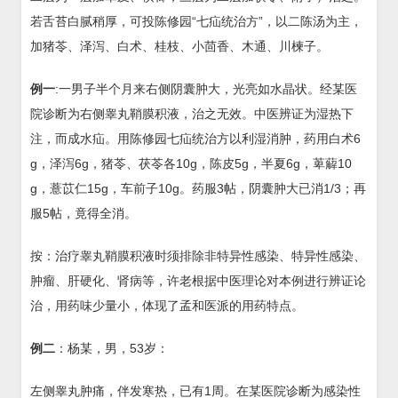
若舌苔白腻稍厚，可投陈修园“七疝统治方”，以二陈汤为主，
加猪苓、泽泻、白术、桂枝、小茴香、木通、川楝子。
例一
:一男子半个月来右侧阴囊肿大，光亮如水晶状。经某医
院诊断为右侧睾丸鞘膜积液，治之无效。中医辨证为湿热下
注，而成水疝。用陈修园七疝统治方以利湿消肿，药用白术6
g，泽泻6g，猪苓、茯苓各10g，陈皮5g，半夏6g，萆薢10
g，薏苡仁15g，车前子10g。药服3帖，阴囊肿大已消1/3；再
服5帖，竟得全消。
按：治疗睾丸鞘膜积液时须排除非特异性感染、特异性感染、
肿瘤、肝硬化、肾病等，许老根据中医理论对本例进行辨证论
治，用药味少量小，体现了孟和医派的用药特点。
例二
：杨某，男，53岁：
左侧睾丸肿痛，伴发寒热，已有1周。在某医院诊断为感染性