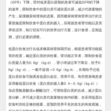
（GFR）下降，而对临床蛋白尿期的患者可减低GFR的下降
的速率，限制饮食中的蛋白质可减轻蛋白尿，减少代谢废物的
产生，延缓糖尿病肾病的进展。因而糖尿病肾病营养治疗的主
要措施是限制饮食中蛋白质的摄入，应根据患者肾功能以及营
养状况等，制订切实可行的营养治疗方案，设计食谱，定期监
测，进行必要的调整。
低蛋白饮食治疗从临床糖尿病肾病期开始，根据患者肾功能损
害的程度，确定蛋白质的供给量。肾功能正常者，限制饮食蛋
白质摄入量为0. 8g/ （kg·d），肾小球滤过率下降后，给予0.
6g/（kg· d）。一般不提倡＜0. 6g/（kg·d），长期给予过低
蛋白质饮食可能诱发低蛋白血症、营养不良。有些肾衰竭患者
采用极低蛋白饮食（蛋白质的摄入量0. 4～0. 6g/（kg·d））
加必需氨基酸或α-酮酸治疗，可增加蛋白质的合成，减少蛋白
质分解，并可减少蛋白质代谢废物在体内积聚。在采用低蛋白
饮食时供给足够的能量，是预防营养不良的发生的有效措施，