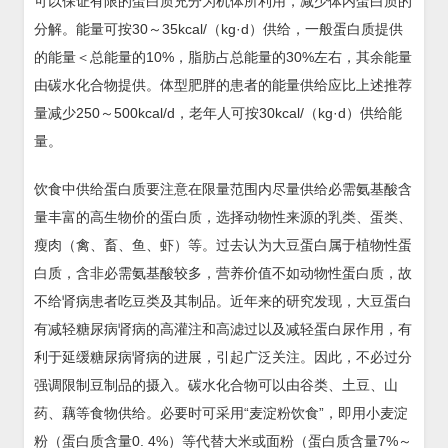
可以保证有限的蛋白质充分为机体所利用，减少体内蛋白质的
分解。能量可按30～35kcal/（kg·d）供给，一般蛋白质提供
的能量＜总能量的10%，脂肪占总能量的30%左右，其余能量
由碳水化合物提供。体型肥胖的患者的能量供给应比上述推荐
量减少250～500kcal/d，老年人可按30kcal/（kg·d）供给能
量。
饮食中供给蛋白质要注意在限量范围内尽量供给必需氨基酸含
量丰富的高生物价的蛋白质，选择动物性来源的乳类、蛋类、
瘦肉（禽、畜、鱼、虾）等。过去认为大豆蛋白属于植物性蛋
白质，含非必需氨基酸较多，营养价值不如动物性蛋白质，故
不给肾病患者吃豆类及其制品。近年来的研究发现，大豆蛋白
有减轻糖尿病肾病的高灌注和高滤过以及减轻蛋白尿作用，有
利于延缓糖尿病肾病的进展，引起广泛关注。因此，不必过分
强调限制豆制品的摄入。碳水化合物可以由谷类、土豆、山
药、藕等食物供给。必要时可采用“麦淀粉饮食”，即用小麦淀
粉（蛋白质含量0. 4%）等代替大米或面粉（蛋白质含量7%～