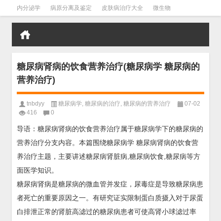
内分泌学
病原分离及鉴定
皮肤病治疗大全
微生物
皮肤病学
男科学
血液病学
心血管
口腔医学
禁戒毒品
糖尿病肾病的饮食营养治疗(糖尿病学 糖尿病的
营养治疗)
tnbdyy
糖尿病学
,
糖尿病的治疗
,
糖尿病的营养治疗
07-02
416
0
导语：糖尿病肾病的饮食营养治疗属于糖尿病学下的糖尿病的
营养治疗分支内容。本篇围绕糖尿病学 糖尿病肾病的饮食营
养治疗主题，主要讲述糖尿病肾脏病,糖尿病饮食,糖尿病等方
面医学知识。
糖尿病肾病是糖尿病的微血管并发症，尿毒症是导致糖尿病患
者死亡的重要原因之一。有研究证实限制蛋白质摄入对于尿蛋
白排泄正常的肾脏高滤过的糖尿病患者可使高肾小球滤过率