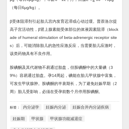
4
（每日6μg/kg）。
β受体阻滞剂引起胎儿宫内发育迟滞或心动过缓。普萘洛尔提
高子宫活动性，β肾上腺素能受体部位的体液因素阻滞（block
ade of humeral stimulation of beta-adrenergic receptor site
s）后，可能消除胎儿的急性应激反应，当需要胎儿应激时，
该类药物具有不良作用。
胺碘酮及其代谢物不易通过胎盘，但胺碘酮中的大量碘（3
9%）容易通过胎盘。孕14周起，碘能在胎儿甲状腺中富集，
可发生甲状腺肿。胺碘酮的半衰期长，为了避免妊娠早期（2
周）胎儿受影响，必须在受孕前数个月停用胺碘酮。
内分泌学
妊娠内分泌
妊娠合并内分泌疾病
标签：
妊娠期
甲状腺
甲状腺功能减退症