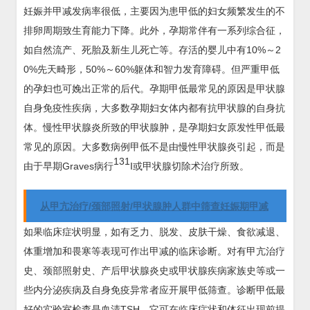
妊娠并甲减发病率很低，主要因为患甲低的妇女频繁发生的不
排卵周期致生育能力下降。此外，孕期常伴有一系列综合征，
如自然流产、死胎及新生儿死亡等。存活的婴儿中有10%～2
0%先天畸形，50%～60%躯体和智力发育障碍。但严重甲低
的孕妇也可娩出正常的后代。孕期甲低最常见的原因是甲状腺
自身免疫性疾病，大多数孕期妇女体内都有抗甲状腺的自身抗
体。慢性甲状腺炎所致的甲状腺肿，是孕期妇女原发性甲低最
常见的原因。大多数病例甲低不是由慢性甲状腺炎引起，而是
131
由于早期Graves病行
I或甲状腺切除术治疗所致。
从甲亢治疗/颈部照射/甲状腺肿人群中筛查妊娠期甲减
如果临床症状明显，如有乏力、脱发、皮肤干燥、食欲减退、
体重增加和畏寒等表现可作出甲减的临床诊断。对有甲亢治疗
史、颈部照射史、产后甲状腺炎史或甲状腺疾病家族史等或一
些内分泌疾病及自身免疫异常者应开展甲低筛查。诊断甲低最
好的实验室检查是血清TSH，它可在临床症状和体征出现前提