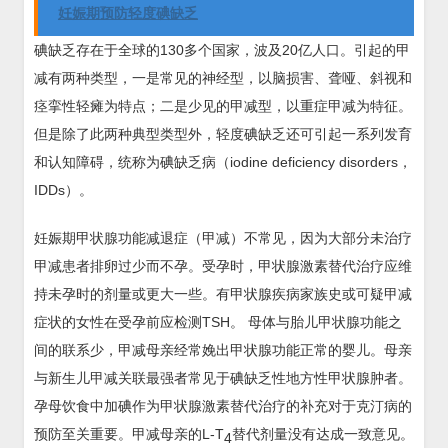
妊娠期预防轻度碘缺乏
碘缺乏存在于全球的130多个国家，波及20亿人口。引起的甲
减有两种类型，一是常见的神经型，以脑损害、聋哑、斜视和
痉挛性轻瘫为特点；二是少见的甲减型，以重症甲减为特征。
但是除了此两种典型类型外，轻度碘缺乏还可引起一系列发育
和认知障碍，统称为碘缺乏病（iodine deficiency disorders，
IDDs）。
妊娠期甲状腺功能减退症（甲减）不常见，因为大部分未治疗
甲减患者排卵过少而不孕。受孕时，甲状腺激素替代治疗应维
持未孕时的剂量或更大一些。有甲状腺疾病家族史或可疑甲减
症状的女性在受孕前应检测TSH。 母体与胎儿甲状腺功能之
间的联系少，甲减母亲经常娩出甲状腺功能正常的婴儿。母亲
与新生儿甲减关联最强者常见于碘缺乏性地方性甲状腺肿者。
孕母饮食中加碘作为甲状腺激素替代治疗的补充对于克汀病的
预防至关重要。甲减母亲的L-T
替代剂量没有达成一致意见。
4