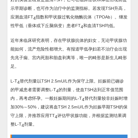
示早期诊断，也可作为治疗中的监测指标。若发现TSH升高，
应测血清FT
指数和甲状腺过氧化物酶抗体（TPOAb）。继发
4
性甲低（垂体或下丘脑病变）患者FT
和血清TSH均低。
4
近年来临床研究表明，存在甲状腺抗体的妇女，无论甲状腺功
能如何，流产危险性都增大。有报道甲低孕妇若不治疗会出现
先兆子痫、宫内死胎和胎盘剥离等，唯一的畸形是新生儿畸形
足。
L-T
替代剂量以TSH 2.5mU/L作为保守上限。妊娠前已确诊
4
的甲减患者需要调整L-T
的剂量，使血TSH达到正常值范围
4
内，再考虑怀孕。一般妊娠期间的L-T
替代剂量较非妊娠时增
4
加30%～50%，建议将血TSH 2.5mU/L作为妊娠早期TSH的保
守上限，并推荐应用TT
评估甲状腺功能，并根据监测结果调
4
整L-T
剂量。
4