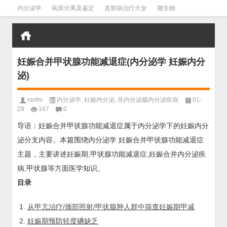
内分泌学
病原分离及鉴定
皮肤病治疗大全
微生物
皮肤病学
男科学
血液病学
心血管
口腔医学
禁戒毒品
妊娠合并甲状腺功能减退症(内分泌学 妊娠内分
泌)
rsnfm
内分泌学
,
妊娠内分泌
,
非内分泌腺内分泌疾病
01-
29
167
0
导语：妊娠合并甲状腺功能减退症属于内分泌学下的妊娠内分
泌分支内容。本篇围绕内分泌学 妊娠合并甲状腺功能减退症
主题，主要讲述妊娠期,甲状腺功能减退症,妊娠合并内分泌疾
病,甲状腺等方面医学知识。
目录
从甲亢治疗/颈部照射/甲状腺肿人群中筛查妊娠期甲减
妊娠期预防轻度碘缺乏