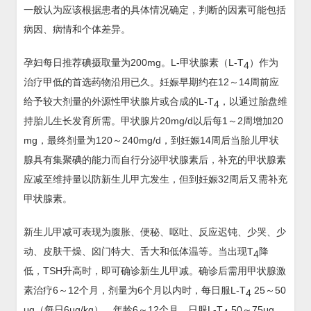
一般认为应该根据患者的具体情况确定，判断的因素可能包括
病因、病情和个体差异。
孕妇每日推荐碘摄取量为200mg。L-甲状腺素（L-T
）作为
4
治疗甲低的首选药物沿用已久。妊娠早期约在12～14周前应
给予较大剂量的外源性甲状腺片或合成的L-T
，以通过胎盘维
4
持胎儿生长发育所需。甲状腺片20mg/d以后每1～2周增加20
mg，最终剂量为120～240mg/d，到妊娠14周后当胎儿甲状
腺具有集聚碘的能力而自行分泌甲状腺素后，补充的甲状腺素
应减至维持量以防新生儿甲亢发生，但到妊娠32周后又需补充
甲状腺素。
新生儿甲减可表现为腹胀、便秘、呕吐、反应迟钝、少哭、少
动、皮肤干燥、囟门特大、舌大和低体温等。当出现T
降
4
低，TSH升高时，即可确诊新生儿甲减。确诊后需用甲状腺激
素治疗6～12个月，剂量为6个月以内时，每日服L-T
25～50
4
μg（每日6μg/kg），年龄6～12个月，日服L-T
50～75μg