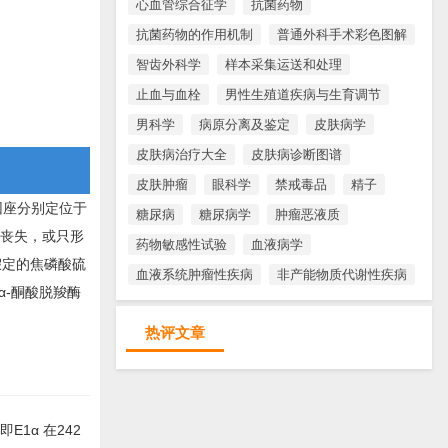
心血管综合征学
抗菌药物
抗菌药物的作用机制
普通外科手术彩色图解
智齿外科学
样本采集运送和处理
止血与血栓
男性生殖道疾病与生育调节
男科学
病原分离及鉴定
皮肤病学
皮肤病治疗大全
皮肤病诊断图谱
皮肤肿瘤
眼科学
禁戒毒品
精子
基因座分别定位于
糖尿病
糖尿病学
肿瘤恶液质
全丧失，或只形
药物敏感性试验
血液病学
假定的焦磷酸硫
血液系统肿瘤性疾病
非产能物质代谢性疾病
α-酮酸脱羧酶
热评文章
E1α 在242