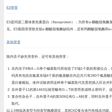
E3突变
E3是同源二聚体黄色素蛋白（flavoprotein），为所有α-酮酸
见。E3基因突变除支链α-酮酸脱氢酶缺陷外，还有丙酮酸脱氢酶和α
其他突变
除内含子缺失突变外，还可有其他突变：
在内含子8有A→G单个碱基取代而创造了5′端1个新的剪接位点，
码具有包括在氨基末端4个新的氨基酸在内总共只有280个氨基酸残
蛋白被截短。体外试验表明这种单个碱基取代负责把插入区合并到
在外显子11的第1463位核苷酸有G→T转变而形成终止密码子
复合性杂合子，在外显子A的第309位有G→A转变，同时在外显子9 的1
取代。
以上3例临床表型为间发型枫糖尿症，其BCKD复合体均有残余功能。