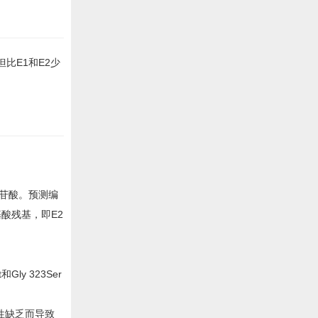
但比E1和E2少
核苷酸。预测编
基酸残基，即E2
y 323Ser
性缺乏而导致