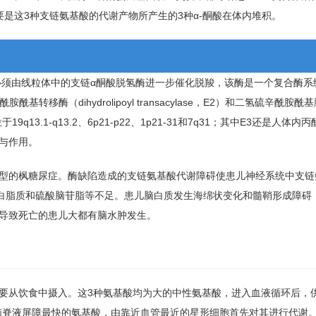
是这3种支链氨基酸的代谢产物所产生的3种α-酮酸在体内堆积。
）必须由线粒体中的支链α酮酸脱氢酶进一步催化脱羧，该酶是一个复合酶系统（B
转移酶（dihydrolipoyl transacylase，E2）和二氢硫辛酰胺酰基
位于19q13.1-q13.2、6p21-p22、1p21-31和7q31；其中E3还是人体
与作用。
型的枫糖尿症。酶缺陷造成的支链氨基酸代谢障碍使患儿神经系统中支链
蛋白脂质和硫酸脑苷脂等不足。患儿脑白质发生海绵状变化和髓鞘形成障碍
导致死亡的患儿大都有脑水肿发生。
要从饮食中摄入。这3种氨基酸均为大的中性氨基酸，进入血液循环后，
脑脊液屏障最快的氨基酸，由靠近血管最近的星形细胞首先对其进行代谢