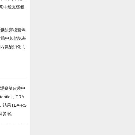
浆中经支链氨
冬氨酸穿梭衰竭
导致脑中其他氨基
苯丙氨酸衍化而
法观察脑皮质中
ential，TRA
，结果TBA-RS
脑萎缩。