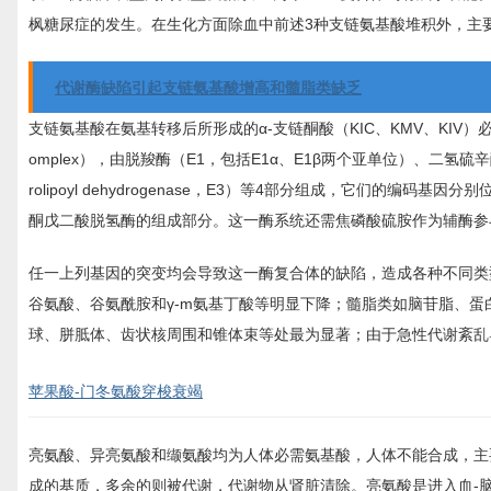
枫糖尿症的发生。在生化方面除血中前述3种支链氨基酸堆积外，主要
代谢酶缺陷引起支链氨基酸增高和髓脂类缺乏
支链氨基酸在氨基转移后所形成的α-支链酮酸（KIC、KMV、KIV
omplex），由脱羧酶（E1，包括E1α、E1β两个亚单位）、二氢硫辛酰胺酰基
rolipoyl dehydrogenase，E3）等4部分组成，它们的编码基因分别
酮戊二酸脱氢酶的组成部分。这一酶系统还需焦磷酸硫胺作为辅酶参
任一上列基因的突变均会导致这一酶复合体的缺陷，造成各种不同类
谷氨酸、谷氨酰胺和γ-m氨基丁酸等明显下降；髓脂类如脑苷脂、
球、胼胝体、齿状核周围和锥体束等处最为显著；由于急性代谢紊乱
苹果酸-门冬氨酸穿梭衰竭
亮氨酸、异亮氨酸和缬氨酸均为人体必需氨基酸，人体不能合成，主
成的基质，多余的则被代谢，代谢物从肾脏清除。亮氨酸是进入血-