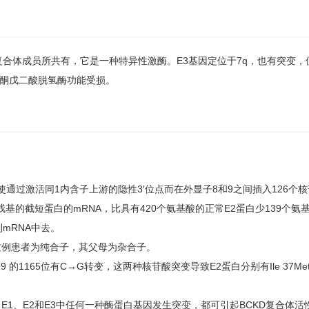
脱氢酶复合体成员所共有，它是一种特异性激酶。E3基因定位于7q，也有突变，
-酮戊二酸脱氢酶功能受损。
使通过激活同1内含子上游的隐性3′位点而在外显子8和9之间插入126个
基的截短蛋白的mRNA，比具有420个氨基酸的正常E2蛋白少139个氨
mRNA中去。
。这例患者为纯合子，其父母为杂合子。
165位有C→G转变，这两种核苷酸突变导致E2蛋白分别有Ile 37Met和Gl
E1、E2和E3中任何一种酶蛋白基因发生突变，都可引起BCKD复合体活