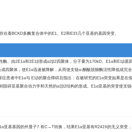
着BCKD多酶复合体中的E1、E2和E33几个亚基的基因突变。
。由2E1α和2E1β形成α2β2四聚体，分子量为170kD。E1α和E1β
聚合成四聚体，使E1α迅速被降解，从而使支链α-酮酸脱羧酶活性降低或完
尿症患者中E1α与 E1β的聚合障碍后指出：在被研究的E1α突变如果是在
阻碍亚基聚合动力学和天然的α2β2结构的形成。E1α亚基的突变使支链
1α亚基基因的外显子7 有C→T转换，结果E1α亚基有R242X的无义突变，即