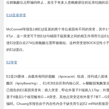
位精氨酸位点即编码终止，发生于有多人患枫糖尿症的近亲结婚的后
E1β亚基突变
McConnell等报告1例E1β亚基的两个等位基因有不同的突变，其中
6Tyr，这一突变可干扰E1β与辅因子硫胺素之间的相互作用而引起
使E2β蛋白在274位精氨酸位置即被截短。这种突变使BOCK活性小
的E1β蛋白。
E2突变
E2是24聚体，由载有相同的脂酸 （lipoicacid）组成，排列成八面
酰区（lipoylbearing）。E1/E3结合区和内核心区。α-酮酸脱
已报告的E2基因突变有：插入突变，即在外显子5′端插入17bp；外显子
显子8最后1个核苷酸有G→A突变。其他点突变还有外显子7有T→G突变
编码。Chuang等报告由于内在性内含子缺失而引起E2 mRNA剪接