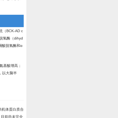
CK-AD c
脱氢酶（dihyd
内丙酮酸脱氢酶和α
氨基酸增高；
，以大脑半
供机体蛋白质合
。目前尚未完全