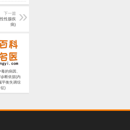
下一篇
男性性腺疾
病)
中毒的病因、
诊断依据(内
碱平衡失调综
征)