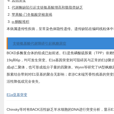
其他突变
代谢酶缺陷引起支链氨基酸增高和髓脂类缺乏
苹果酸-门冬氨酸穿梭衰竭
α-酮酸堆积
本病属遗传性疾病，呈常染色体隐性遗传。遗传缺陷在编码线粒体中存在
支链氨基酸代谢障碍引起枫糖尿症
BCKD多酶复合体的组成已如前述。E1是焦磷酸硫胺素（TPP）依赖性酶
19q和6p，均可发生突变。E1α基因突变则可阻碍其与正常的E1β
成αβ二聚体，也可形成低分子量的四聚体。Wynn等研究了ⅠA型枫糖
胺素结合带则对E1亚基的聚合无影响；牵涉C末端芳香性残基的突变则
活性降低或完全丧失。
E1α亚基突变
Chinsky等对有BACK活性缺乏羊水细胞的DNA进行突变分析，显示E