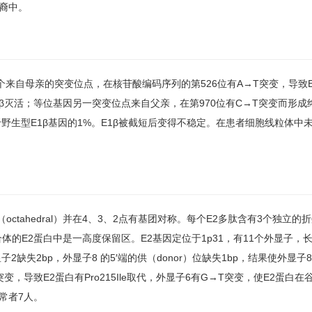
裔中。
1个来自母亲的突变位点，在核苷酸编码序列的第526位有A→T突变，导致E1
E1β灭活；等位基因另一突变位点来自父亲，在第970位有C→T突变而形
于野生型E1β基因的1%。E1β被截短后变得不稳定。在患者细胞线粒体中
体（octahedral）并在4、3、2点有基团对称。每个E2多肽含有3个独立
氢酶复合体的E2蛋白中是一高度保留区。E2基因定位于1p31，有11个外显子，长
2缺失2bp，外显子8 的5′端的供（donor）位缺失1bp，结果使外显
，导致E2蛋白有Pro215Ile取代，外显子6有G→T突变，使E2蛋白
异常者7人。