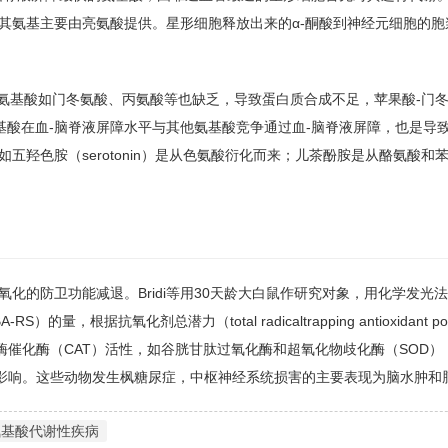
其氨基主要由亮氨酸提供。星形细胞释放出来的α-酮酸到神经元细胞的胞
他氨基酸如门冬氨酸、丙氨酸等也缺乏，导致蛋白质合成不足，苹果酸-门
导致枫糖尿症的3种氨基酸在血-脑脊液屏障水平与其他氨基酸竞争通过血-脑脊液屏障，也是
羟色胺（serotonin）是从色氨酸衍化而来；儿茶酚胺是从酪氨酸和
化的防卫功能减退。Bridi等用30天龄大白鼠作研究对象，用化学发光
BA-RS）的量，根据抗氧化剂总潜力（total radicaltrapping antioxidant pot
n）和抗氧化性酶催化酶（CAT）活性，如谷胱甘肽过氧化酶和超氧化物歧化酶（SOD）
不受影响。这些动物发生枫糖尿症，中枢神经系统损害的主要表现为脑水肿和
氨基酸代谢性疾病