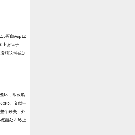
β蛋白Asp12
成终止密码子，
未发现这种截短
的折叠区，即载脂
88kb。文献中
子8整个缺失；外
在谷氨酸处即终止