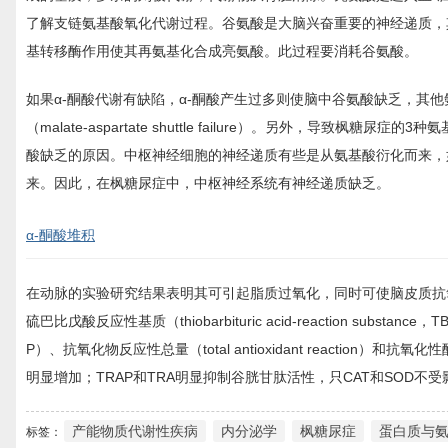
了解支链氨基酸氧化代谢过程。谷氨酸是大脑兴奋重要的神经递质，
基转移酶作用使其再氨基化合成亮氨酸。此过程要消耗谷氨酸。
如果α-酮酸代谢有缺陷，α-酮酸产生过多则使脑中谷氨酸缺乏，其
（malate-aspartate shuttle failure）。另外，
酸缺乏的原因。中枢神经细胞的神经递质有些是从氨基酸衍化而来，如五
来。因此，在枫糖尿症中，中枢神经系统有神经递质缺乏。
α-酮酸堆积
在动脉的实验研究结果表明其可引起脂质过氧化，同时可使脑皮质抗氧
硫巴比戊酸反应性基质（thiobarbituric acid-reaction substance，T
P）、抗氧化物反应性总量（total antioxidant reactio
明显增加；TRAP和TRA明显抑制谷胱甘肽活性，只CAT和SOD
产能物质代谢性疾病
内分泌学
枫糖尿症
蛋白质与
标签：