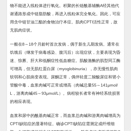
物不能进入线粒体进行氧化。积聚的长链酰基辅酶A经其他代
谢通路形成中链脂肪酸，再进入线粒体完全氧化。因此，可应
用含中链甘油三酯的食物治疗本症。肌肉CPTⅠ活性正常，故
无肌肉症状。
一般在8～18个月龄时首次发病，偶于新生儿期发病。通常在
饥饿后（继发于病毒感染、腹泻后）出现症状，主要表现为昏
迷、惊厥、肝大和低酮症性低血糖症。肌酸激酶的肌型同工酶
可增高，但无肌红蛋白尿（myoglobinuria），亦无慢性肌肉
软弱和心肌病变表现。尿酮正常，偶伴轻度二羧酸尿症和肾小
管酸中毒，血浆肉碱可正常或增高（肉碱总量55～141μmol/
L，游离肉碱45～93μmol/L）。病程较长者常有神经系统损害
的相应表现。
血浆和尿中的酰基肉碱正常，而血浆总肉碱和游离肉碱增高为
CPTⅠ缺陷症的显著特征。确诊CPTⅠ缺陷症需测定成纤维细