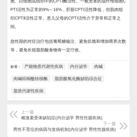
胞、白细胞或组织中的CPTⅠ酶活性。一般患者的成纤维细胞C
PTⅠ活性为正常的9%～16%，肝脏CPTⅠ活性降低，但肌肉组
织CPTⅡ活性正常。患儿父母的CPTⅠ活性介于异常和正常之
间。
急性期的对症治疗包括葡萄糖输注、避免饥饿和增加喂养次数
等，避免长链脂肪酸食物有一定疗效。
产能物质代谢性疾病
内分泌学
肉碱
标签：
肉碱棕榈酰转移酶
脂肪酸氧化酶缺陷综合征
脂质代谢性疾病
上一篇
雌激素受体缺陷症(内分泌学 男性性腺疾病)
下一篇
男性不育症的病因与发病机制(内分泌学 男性性腺疾病)