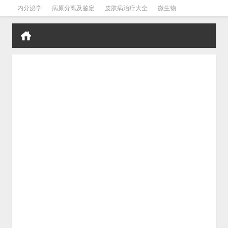
内分泌学
病原分离及鉴定
皮肤病治疗大全
微生物
皮肤病学
男科学
血液病学
心血管
口腔医学
禁戒毒品