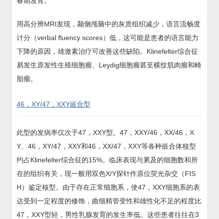
春期发育。
用高分辨MRI发现，颞侧颅脑中的灰质组织减少，语言流畅度
计分（verbal fluency scores）低，这可能是患者的语言能力
下降的原因，雄激素治疗可改善这些缺陷。Klinefelter综合征
易发生原发性生殖细胞瘤、Leydig细胞瘤甚至横纹肌肉瘤和畸
胎瘤。
46，XY/47，XXY嵌合型
此型的发病率仅次于47，XXY型。47，XXY/46，XX/46，X
Y、46，XY/47，XXY和46，XX/47，XXY等各种嵌合体核型
约占Klinefelter综合征的15%。临床表现与累及的细胞数和所
在的组织有关，现一般用双色X/Y探针作原位荧光杂交（FIS
H）鉴定核型。由于存在正常细胞系，使47，XXY细胞系的表
达受到一定程度的修饰，曲细精管变性和雄性化不足的程度比
47，XXY型轻，男性乳腺发育的发生率低。这些患者往往在3