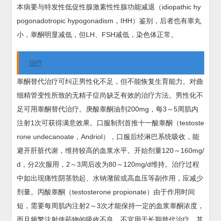
本病要与特发性低促性腺激素性性腺功能减退（idiopathic hy
pogonadotropic hypogonadism，IHH）鉴别，后者也有睾丸
小，睾酮明显减低，但LH、FSH减低，染色体正常。
治疗
睾酮替代治疗可纠正男性化不足，但不能恢复生育能力。对曲
细精管变性所致的无精子症尚缺乏有效的治疗方法。男性化不
足可用睾酮替代治疗。庚酸睾酮油剂200mg，每3～5周肌内
注射1次可获得满意效果。口服制剂首推十一酸睾酮（testoste
rone undecanoate，Andriol），口服后经淋巴系统吸收，能
避开肝脏代谢，维持较高的血浆水平。开始剂量120～160mg/
d，分2次服用，2～3周后改为80～120mg/d维持。治疗过程
中如出现痛性阴茎勃起、水钠潴留或高血压等副作用，应减少
剂量。丙酸睾酮（testosterone propionate）由于作用时间
短，需要每周肌内注射2～3次才能保持一定的血浆睾酮浓度，
而且频繁注射使药物的吸收不良，不宜用于长期替代治疗。其