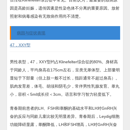
倍性在Klinefelter综合征中常见。目前认为，最重要的致病原
因是高龄妊娠，遗传因素是性染色体不分离的重要原因。放射
照射和病毒感染有无致病作用尚不清楚。
病因与症状表现
47，XXY型
男性表型，47，XXY型约占Klinefelter综合征的80%。身材高
于同龄人，平均身高在175cm左右，呈类无睾体型。上部量明
显短于下部量（但上肢一般不过长，指距通常不超过身高）。
肌肉发育差，体毛、胡须和阴毛少，常伴男性乳腺发育。睾丸
小，容积＜5ml或长径＜3cm。语言和学习智力轻度低下。
青春期前患者的LH、FSH和睾酮的基础水平和LH对GnRH兴
奋的反应与同龄儿童比较无明显差异。青春期后，Leydig细胞
功能障碍显露，睾酮降低，LH和FSH增高，LH对GnRH兴奋