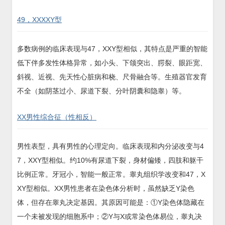
49，XXXXY型
多数病例的临床表现与47，XXY型相似，其特点是严重的智能
低下伴多发性体格异常，如小头、下颌突出、腭裂、眼距宽、
斜视、近视、先天性心脏病和桡、尺骨融合等。生殖器官发育
不全（如阴茎过小、尿道下裂、分叶阴囊和隐睾）等。
XX男性综合征（性相反）
男性表型，具有男性的心理定向。临床表现和内分泌改变与4
7，XXY型相似。约10%有尿道下裂，身材偏矮，四肢和躯干
比例正常。牙冠小，智能一般正常。睾丸组织学改变和47，X
XY型相似。XX男性患者在染色体分析时，虽然缺乏Y染色
体，但存在睾丸决定基因。其原因可能是：①Y染色体隐藏在
一个未被发现的细胞系中；②Y与X或常染色体易位，睾丸决