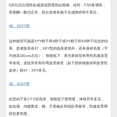
0岁以后出现性欲减退或阴茎勃起困难。此时，FSH多增高，
而睾酮一般仍正常，部分患者有精子生成障碍和不育症。
48，XXYY型
这种核型可能是XYY精子和X卵子或YY精子和XX卵子结合的结
果。患者除具有47，XXY型的临床表现外，还有身材高瘦（平
均身高181cm左右）、智能低下、类无睾体型和男性乳腺发育
等表现，皮纹异常和外周血管病变（如下肢静脉曲张和血管性
皮炎）较47，XXY多见。
48，XXXY型
此型由于多2个X染色体，智能低下更明显，体格异常多见，
如短颈，内眦赘皮，桡、尺骨融合和指趾弯曲等，性腺发育障
碍也更明显。