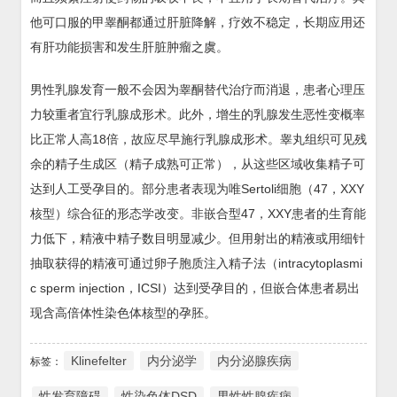
他可口服的甲睾酮都通过肝脏降解，疗效不稳定，长期应用还
有肝功能损害和发生肝脏肿瘤之虞。
男性乳腺发育一般不会因为睾酮替代治疗而消退，患者心理压
力较重者宜行乳腺成形术。此外，增生的乳腺发生恶性变概率
比正常人高18倍，故应尽早施行乳腺成形术。睾丸组织可见残
余的精子生成区（精子成熟可正常），从这些区域收集精子可
达到人工受孕目的。部分患者表现为唯Sertoli细胞（47，XXY
核型）综合征的形态学改变。非嵌合型47，XXY患者的生育能
力低下，精液中精子数目明显减少。但用射出的精液或用细针
抽取获得的精液可通过卵子胞质注入精子法（intracytoplasmi
c sperm injection，ICSI）达到受孕目的，但嵌合体患者易出
现含高倍体性染色体核型的孕胚。
Klinefelter
内分泌学
内分泌腺疾病
标签：
性发育障碍
性染色体DSD
男性性腺疾病