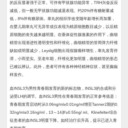
的反应显著强于正常。可伴有甲状腺功能异常，TRH兴奋反应
减低，但一般无甲状腺功能减退表现。约20%伴有糖耐量减
低，8%伴有糖尿病。睾丸的组织学改变随年龄增长而加重，
在婴儿期睾丸可无异常或仅表现为精原细胞数目减少，以后精
原细胞的丧失越来越明显。在垂体促性腺激素的作用下，曲细
精管出现渐进性透明变性和纤维化，曲细精管的管周弹力纤维
缺如或明显减少，Leydig细胞出现假腺瘤样增生，睾丸发育停
滞，小而坚实。至老年期，纤维化更加明显，曲细精管的形态
已难以辨认。此外，患者可伴有各种神经精神症状，甚至癫痫
样发作。
血INSL3为男性青春期发育的新的标志物，INSL3的合成和分
泌受LH的调节。血INSL3男性在青春期发育的正常参考值是：
青春期发育启动时从0.06ng/ml±0.01ng/ml增至Tanner2期的0.
32ng/ml±0.16ng/ml，13～14岁≥0.55ng/ ml。Klinefelter综合
征患者的血INSL3明显下降。如经治疗后升高，提示已进入青