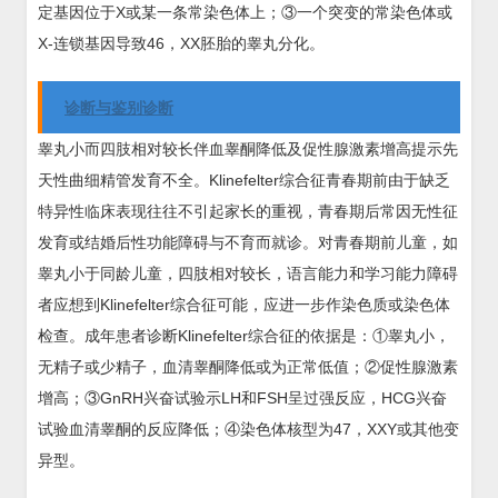
定基因位于X或某一条常染色体上；③一个突变的常染色体或
X-连锁基因导致46，XX胚胎的睾丸分化。
诊断与鉴别诊断
睾丸小而四肢相对较长伴血睾酮降低及促性腺激素增高提示先
天性曲细精管发育不全。Klinefelter综合征青春期前由于缺乏
特异性临床表现往往不引起家长的重视，青春期后常因无性征
发育或结婚后性功能障碍与不育而就诊。对青春期前儿童，如
睾丸小于同龄儿童，四肢相对较长，语言能力和学习能力障碍
者应想到Klinefelter综合征可能，应进一步作染色质或染色体
检查。成年患者诊断Klinefelter综合征的依据是：①睾丸小，
无精子或少精子，血清睾酮降低或为正常低值；②促性腺激素
增高；③GnRH兴奋试验示LH和FSH呈过强反应，HCG兴奋
试验血清睾酮的反应降低；④染色体核型为47，XXY或其他变
异型。