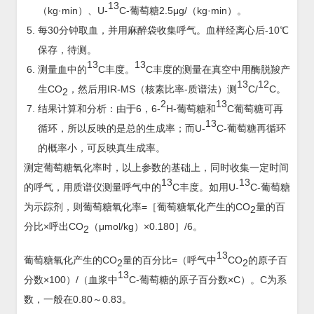
13
（kg·min）、U-
C-葡萄糖2.5μg/（kg·min）。
每30分钟取血，并用麻醉袋收集呼气。血样经离心后-10℃
保存，待测。
13
13
测量血中的
C丰度。
C丰度的测量在真空中用酶脱羧产
13
12
生CO
，然后用IR-MS（核素比率-质谱法）测
C/
C。
2
2
13
结果计算和分析：由于6，6-
H-葡萄糖和
C葡萄糖可再
13
循环，所以反映的是总的生成率；而U-
C-葡萄糖再循环
的概率小，可反映真生成率。
测定葡萄糖氧化率时，以上参数的基础上，同时收集一定时间
13
13
的呼气，用质谱仪测量呼气中的
C丰度。如用U-
C-葡萄糖
为示踪剂，则葡萄糖氧化率=［葡萄糖氧化产生的CO
量的百
2
分比×呼出CO
（μmol/kg）×0.180］/6。
2
13
葡萄糖氧化产生的CO
量的百分比=（呼气中
CO
的原子百
2
2
13
分数×100）/（血浆中
C-葡萄糖的原子百分数×C）。C为系
数，一般在0.80～0.83。