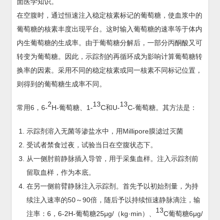
面医学知识。
在空腹时，通过恒速注入稳定核素标记的葡萄糖，使血浆中的
葡萄糖的核素丰度出现平台。这时输入葡萄糖的速率等于体内
内生葡萄糖的生成率。由于葡萄糖分解后，一部分丙酮酸又可
转变为葡萄糖。因此，示踪剂的再循环成为影响计算葡萄糖转
换率的因素。采用不同的稳定核素或同一核素不同标记位置，
则得到的葡萄糖生成率不同。
2
13
13
常用6，6-
H-葡萄糖、1-
C和U-
C-葡萄糖。其方法是：
示踪剂溶入无菌等渗盐水中，用Millipore膜滤过灭菌
受试者禁食过夜，试验当日在空腹状态下。
从一侧肘前静脉插入导管，用于采集血样。注入示踪剂前
留取血样，作为本底。
在另一侧前臂静脉注入示踪剂。首先予以初始剂量，为持
续注入速率的50～90倍，随后予以持续恒速静脉滴注，输
13
注率：6，6-2H-葡萄糖25μg/（kg·min）、
C葡萄糖6μg/