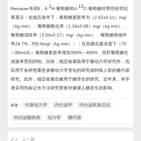
2
13
Reinauer等用6，6-
H-葡萄糖和U-
C-葡萄糖对男性研究结
果显示：在稳态条件下，葡萄糖更新率为（2.42±0.11）mg/
（kg·min），葡萄糖氧化率（1.34±0.08）mg/（kg·min），
葡萄糖清除率（3.04±0.17）mg/（kg·min），葡萄糖再循环
率24.7%〔约0.6mg/（kg·min）〕；在高胰岛素浓度下（70
～80mU/L）葡萄糖更新率增加300%～400%，而肝葡萄糖生
成速率受到抑制。目前，稳定核素除用于糖动力学研究外，也
应用于各种危重患者糖动力学变化的研究或特殊人群的糖代谢
研究。此外，稳定核素也被用于糖异生的研究。近年来，有学
者采用氘标记水方法研究禁食对健康人糖异生的影响。
代谢动力学
内分泌学
内分泌疾病总论
标签：
内分泌腺疾病
动力学
糖代谢
上一篇