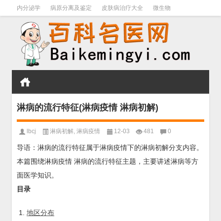
内分泌学
病原分离及鉴定
皮肤病治疗大全
微生物
皮肤病学
男科学
血液病学
心血管
口腔医学
禁戒毒品
淋病的流行特征(淋病疫情 淋病初解)
lbcj
淋病初解
,
淋病疫情
12-03
481
0
导语：淋病的流行特征属于淋病疫情下的淋病初解分支内容。
本篇围绕淋病疫情 淋病的流行特征主题，主要讲述淋病等方
面医学知识。
目录
地区分布