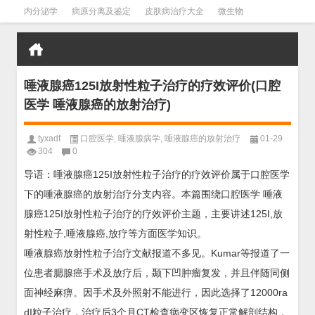
内分泌学
病原分离及鉴定
皮肤病治疗大全
微生物
皮肤病学
男科学
血液病学
心血管
口腔医学
禁戒毒品
唾液腺癌125I放射性粒子治疗的疗效评价(口腔
医学 唾液腺癌的放射治疗)
tyxadf
口腔医学
,
唾液腺病学
,
唾液腺癌的放射治疗
01-29
304
0
导语：唾液腺癌125I放射性粒子治疗的疗效评价属于口腔医学
下的唾液腺癌的放射治疗分支内容。本篇围绕口腔医学 唾液
腺癌125I放射性粒子治疗的疗效评价主题，主要讲述125I,放
射性粒子,唾液腺癌,放疗等方面医学知识。
唾液腺癌放射性粒子治疗文献报道不多见。Kumar等报道了一
位患者腮腺癌手术及放疗后，颞下凹肿瘤复发，并且伴随同侧
面神经麻痹。因手术及外照射不能进行，因此选择了12000ra
dI粒子治疗，治疗后3个月CT检查病变区恢复正常解剖结构，