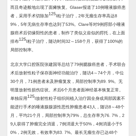
而且奇迹般地出现了面瘫恢复。Glaser报道了10例唾液腺癌患
125
者，采用手术切除加
I粒子治疗，2年无瘤生存率高达8
9%，5年无病生存率也达到了53%。Clare等对9例腭部小唾液
腺癌术后切缘阳性的患者，制作了类似义齿似的腭托，在上面
125
排布
I粒子治疗，随访时间32～158个月，获得了100%的
局部控制率。
北京大学口腔医院张建国等总结了79例腮腺癌患者，手术联合
术后放射性粒子保存面神经功能治疗，随访4～74个月，中位
30个月，71例患者未及肿瘤复发，局部控制率为89. 9%。无
明显放射性损伤症状。术后6个月患者面神经基本恢复正常。
125
单独应用
I放射性粒子组织间植入治疗因全身或局部因素不
能进行手术的唾液腺腺源性恶性肿瘤患者43人，随访8～48个
月，平均21个月，局部控制率为79%，总生存率为76. 7%，2
9人获得了肿瘤完全消退，7例消退大于50%，4例消退小于5
0%，2例无效，有效率为83. 7%。最长无瘤生存已达48个