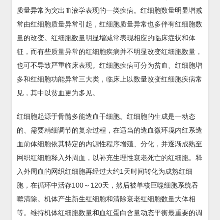
质量异常为突出血液学表现的一类疾病。红细胞数量明显增减
常由红细胞质量异常引起，红细胞质量异常也多伴有红细胞数
量的改变。红细胞数量明显增减常表现相应的临床症状和体
征，而有些质量异常的红细胞疾病并不明显改变红细胞数量，
也可不导致严重临床表现。红细胞疾病可分为贫血、红细胞增
多和红细胞功能异常三大类，临床上以数量改变红细胞疾病常
见，其中以贫血更为多见。
红细胞起源于骨髓多能造血干细胞。红细胞的生成是一动态
的、需要精细调节的复杂过程，在适当的造血微环境内红系造
血前体细胞依其特定的内源性程序增殖、分化，并逐渐成熟至
网织红细胞释入外周血，以补充生理性衰老死亡的红细胞。释
入外周血的网织红细胞再经过大约1天时间转化为成熟红细
胞，在循环中活存100～120天，然后被单核巨噬细胞系统吞
噬清除。机体产生新生红细胞和清除衰老红细胞数量大体相
等。维持机体红细胞数量和血红蛋白含量动态平衡最重要的调