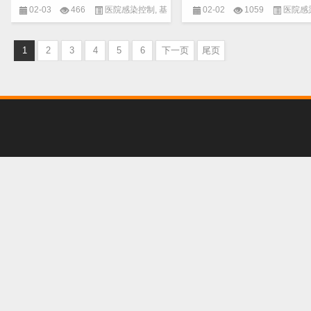
02-03
466
医院感染控制
,
基
02-02
1059
医院感
本概念
,
微生物
基本概念
,
微生物
1
2
3
4
5
6
下一页
尾页