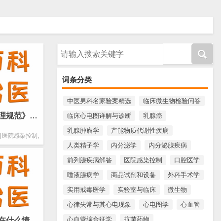
请输入搜索内容
词条分类
中医男科名家验案精选
临床微生物检验问答
根据《医院感染管理规范》需要每周进行的监测项目有哪些？(微生物 基本概念)
临床心电图详解与诊断
乳腺癌
乳腺肿瘤学
产能物质代谢性疾病
医院感染控制
,
人类精子学
内分泌学
内分泌腺疾病
生物
前列腺疾病解答
医院感染控制
口腔医学
唾液腺病学
商品试剂和设备
外科手术学
实用戒毒医学
实验室与临床
微生物
心律失常与其心电现象
心电图学
心血管
心血管综合征学
抗菌药物
环氧乙烷气体灭菌在什么情况下可以选用？(微生物 基本概念)