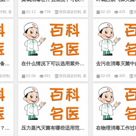
控制
,
基
02-12
738
医院感染控制
,
基
02-10
425
本概念
,
微生物
本概念
,
微生
紫外线消毒有什么样的设备？(微生物 基本概念)
在什么情况下可以选用紫外线消毒？(微生物 基本概念)
染控制
,
02-06
991
医院感染控制
,
基
02-05
305
本概念
,
微生物
本概念
,
微生
压力蒸汽灭菌器分为几类？(微生物 基本概念)
压力蒸汽灭菌有哪些适用范围？(微生物 基本概念)