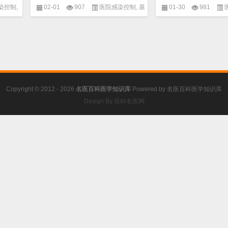
染控制
,
02-01
907
医院感染控制
,
基
01-30
981
本概念
,
微生物
本概念
,
微生
Copyright © 2012 - 2026
名医百科医学知识库
Powered by
名医百科医学知识库
Design By 百科名医网