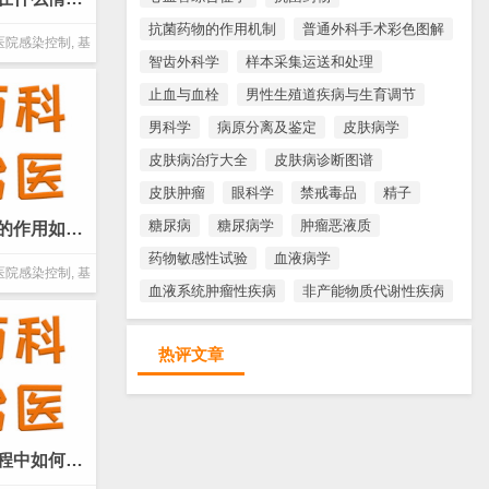
抗菌药物的作用机制
普通外科手术彩色图解
医院感染控制
,
基
智齿外科学
样本采集运送和处理
物
止血与血栓
男性生殖道疾病与生育调节
男科学
病原分离及鉴定
皮肤病学
皮肤病治疗大全
皮肤病诊断图谱
皮肤肿瘤
眼科学
禁戒毒品
精子
糖尿病
糖尿病学
肿瘤恶液质
去污在消毒灭菌中的作用如何？(微生物 基本概念)
药物敏感性试验
血液病学
医院感染控制
,
基
血液系统肿瘤性疾病
非产能物质代谢性疾病
物
热评文章
在物理消毒工作过程中如何做好个人防护？(微生物 基本概念)