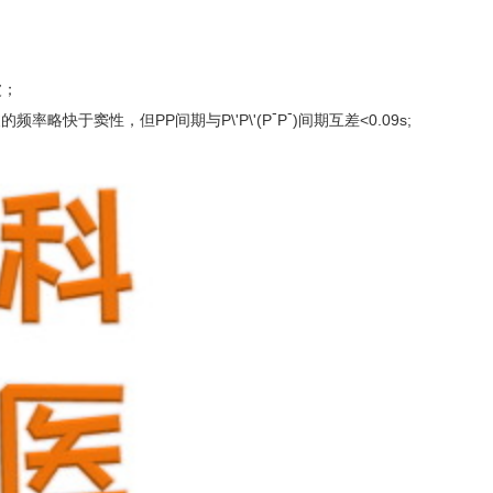
波；
-
-
的频率略快于窦性，但PP间期与P\'P\'(P
P
)间期互差<0.09s;