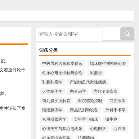
请输入搜索内容
词条分类
知识。
中医男科名家验案精选
临床微生物检验问答
文着重讨论干
临床心电图详解与诊断
乳腺癌
乳腺肿瘤学
产能物质代谢性疾病
人类精子学
内分泌学
内分泌腺疾病
现象。
前列腺疾病解答
医院感染控制
口腔医学
房并逆传至窦
唾液腺病学
商品试剂和设备
外科手术学
实用戒毒医学
实验室与临床
微生物
心律失常与其心电现象
心电图学
心血管
心血管综合征学
抗菌药物