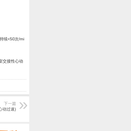
<50次/mi
室交接性心动
下一篇
心动过速)