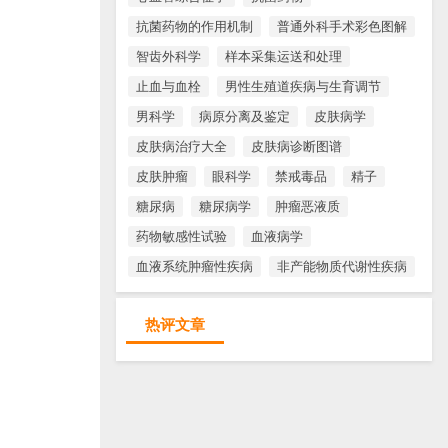
抗菌药物的作用机制
普通外科手术彩色图解
智齿外科学
样本采集运送和处理
止血与血栓
男性生殖道疾病与生育调节
男科学
病原分离及鉴定
皮肤病学
皮肤病治疗大全
皮肤病诊断图谱
皮肤肿瘤
眼科学
禁戒毒品
精子
糖尿病
糖尿病学
肿瘤恶液质
药物敏感性试验
血液病学
血液系统肿瘤性疾病
非产能物质代谢性疾病
热评文章