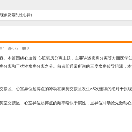
离现象及紊乱性心律)
-07
672
0
容。本篇围绕心血管 心脏窦房分离主题，主要讲述窦房分离等方面医学
房分离和干扰性窦房分离之分。前者即通常所说的三度窦房传导阻滞，本
交接区、心室异位起搏点的冲动在窦房交接区发生≥3次连续的绝对干扰
房室交接区、心室异位起搏点的频率略快于窦性，且异位冲动抢先激动心