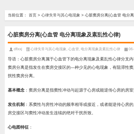
当前位置：
首页
>
心律失常与其心电现象
>
心脏窦房分离(心血管 电分
心脏窦房分离(心血管 电分离现象及紊乱性心律)
dflxxj
心律失常与其心电现象
,
心血管
,
电分离现象及紊乱性心律
06
导语：心脏窦房分离属于心血管下的电分离现象及紊乱性心律分支内
窦房分离是指发生在窦房交接区的—种少见的心电现象，有阻滞性窦
扰性窦房分离。
基本概念
：窦房分离是指窦性冲动与起源于心房或能逆传心房的房室
发生机制
：系窦性与房性冲动的频率相等或接近，或者能逆传心房的
房交接区与窦性冲动发生连续的绝对干扰所致。
心电图特征
：