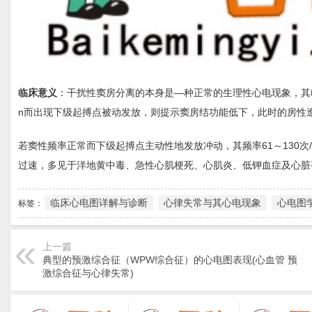
临床意义
：干扰性窦房分离的本身是—种正常的生理性心电现象，其临
n而出现下级起搏点被动发放，则提示窦房结功能低下，此时的房性
若窦性频率正常而下级起搏点主动性地发放冲动，其频率61～130次
过速，多见于洋地黄中毒、急性心肌梗死、心肌炎、低钾血症及心脏
临床心电图详解与诊断
心律失常与其心电现象
心电图
标签：
上一篇
典型的预激综合征（WPW综合征）的心电图表现(心血管 预
激综合征与心律失常)