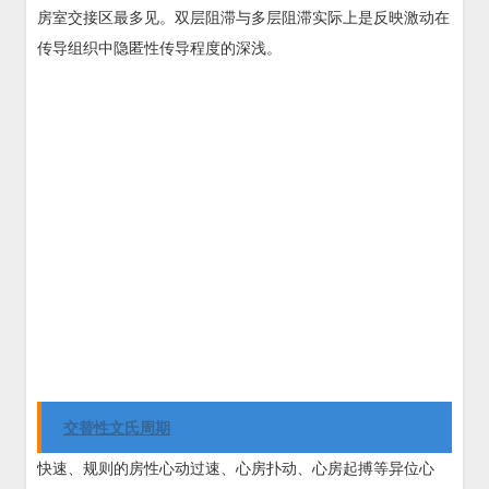
房室交接区最多见。双层阻滞与多层阻滞实际上是反映激动在
传导组织中隐匿性传导程度的深浅。
交替性文氏周期
快速、规则的房性心动过速、心房扑动、心房起搏等异位心