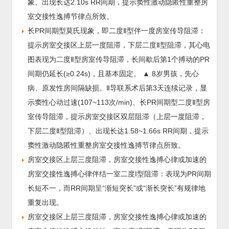
象、出现长达2.10s RR间期，提示窦性激动隐匿性重整房
室交接性逸搏节律点所致。
长PR间期型莫氏现象，即二度Ⅱ型伴一度房室传导阻滞：
提示房室交接区上层一度阻滞，下层二度Ⅱ型阻滞，其心电
图表现为二度Ⅱ型房室传导阻滞，长间歇后第1个搏动的PR
间期仍延长(≥0.24s)，且基本固定。
▲ 8岁男孩，先心
病、原发性房间隔缺损。Ⅱ导联系术后第3天连续记录，显
示窦性心动过速(107~113次/min)、长PR间期型二度Ⅱ型房
室传导阻滞，提示房室交接区双层阻滞（上层一度阻滞，
下层二度Ⅱ型阻滞）、出现长达1.58~1.66s RR间期，提示
窦性激动隐匿性重整房室交接性逸搏节律点所致。
房室交接区上层三度阻滞，房室交接性逸搏心律或加速的
房室交接性逸搏心律伴结一室二度I型阻滞：表现为PR间期
长短不一，而RR间期呈“渐短突长”或“渐长突长”有规律地
重复出现。
房室交接区上层三度阻滞，房室交接性逸搏心律或加速的