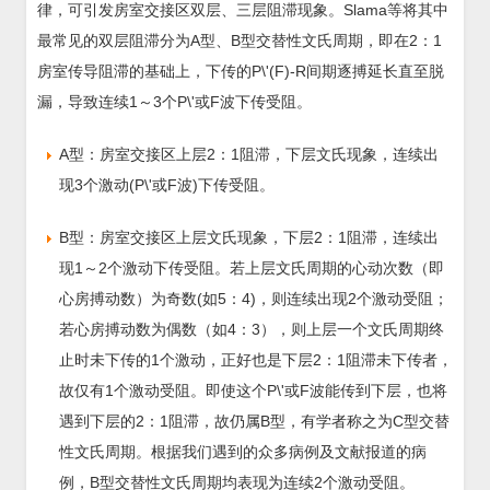
律，可引发房室交接区双层、三层阻滞现象。Slama等将其中
最常见的双层阻滞分为A型、B型交替性文氏周期，即在2：1
房室传导阻滞的基础上，下传的P\'(F)-R间期逐搏延长直至脱
漏，导致连续1～3个P\'或F波下传受阻。
A型：房室交接区上层2：1阻滞，下层文氏现象，连续出
现3个激动(P\'或F波)下传受阻。
B型：房室交接区上层文氏现象，下层2：1阻滞，连续出
现1～2个激动下传受阻。若上层文氏周期的心动次数（即
心房搏动数）为奇数(如5：4)，则连续出现2个激动受阻；
若心房搏动数为偶数（如4：3），则上层一个文氏周期终
止时未下传的1个激动，正好也是下层2：1阻滞未下传者，
故仅有1个激动受阻。即使这个P\'或F波能传到下层，也将
遇到下层的2：1阻滞，故仍属B型，有学者称之为C型交替
性文氏周期。根据我们遇到的众多病例及文献报道的病
例，B型交替性文氏周期均表现为连续2个激动受阻。