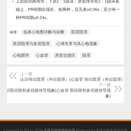
上层双径路传导，下层2：1阻滞：房室传导在2：1阻滞基
础上，PR间期出现长、短两种，且互差≥0.06s，至少有一
种PR间期≥0.24s。
临床心电图详解与诊断
双层阻滞
标签：
双层阻滞与多层阻滞
心律失常与其心电现象
心电图学
心血管
房室交接区
阻滞
上一篇
认识传出阻滞（外出阻滞）(心血管 传出阻滞（外出阻滞）)
下一篇
认识双径路和多径路传导现象(心血管 双径路和多径路传导现
象)
Copyright © 2012 - 2026
名医百科医学知识库
Powered by
名医百科医学知识库