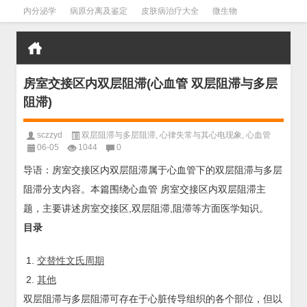
内分泌学
病原分离及鉴定
皮肤病治疗大全
微生物
皮肤病学
男科学
血液病学
心血管
口腔医学
禁戒毒品
房室交接区内双层阻滞(心血管 双层阻滞与多层
阻滞)
sczzyd
双层阻滞与多层阻滞
,
心律失常与其心电现象
,
心血管
06-05
1044
0
导语：房室交接区内双层阻滞属于心血管下的双层阻滞与多层
阻滞分支内容。本篇围绕心血管 房室交接区内双层阻滞主
题，主要讲述房室交接区,双层阻滞,阻滞等方面医学知识。
目录
交替性文氏周期
其他
双层阻滞与多层阻滞可存在于心脏传导组织的各个部位，但以