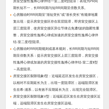
房室交接性逸搏心律伴结一室二度Ⅱ型阻滞：表现为PR间
期长短不一，长RR间期与短RR间期呈倍数关系。
心房颤动时RR间期呈“渐短突长”或“渐长突长”有规律地重
复出现：提示房室交接区存在双层阻滞，即房室交接区上
层三度阻滞，使房室交接区异位节律点免遭f波的隐匿性重
整，房室交接性逸搏心律或加速的房室交接性逸搏心律伴
结-室二度Ⅰ型阻滞。
心房颤动时RR间期规则或基本规则，长RR间期与短RR间
期呈倍数关系：提示房室交接区上层三度阻滞，房室交接
性逸搏心律或加速的房室交接性逸搏心律伴结-室二度Ⅱ型
～高度阻滞。
房室交接区裂隙现象Ⅰ型：近端延迟区发生在房室交接区，
以相对不应期延长为主，出现一度阻滞区；远端阻滞区发
生在希-浦系，以有效不应期延长为主，出现完全阻滞区。
房室交接区裂隙现象V型：近端延迟区发生在房室交接区近
端，远端阻滞区发生在房室交接区远端。