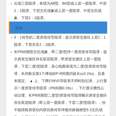
出现三层阻滞，表现为AB型、BA型或上层一度阻滞、中层
2：1阻滞、下层文氏现象或上层一度阻滞、中层文氏现
象、下层2：1阻滞。
其他
4：1传导的二度房室传导阻滞：提示房室交接区上层2：1
阻滞，下层亦呈2：1阻滞。
长PR间期型文氏现象，即二度Ⅰ型伴一度房室传导阻滞：提
示房室交接区存在双层阻滞，即房室交接区上层一度阻
滞，下层二度I型阻滞，其心电图表现为二度Ⅰ型房室传导阻
滞，长间歇后第1个搏动的P-R间期仍延长(≥0.24s)，且基
本固定。
▲ 上、下两行MV5导联系不同时刻记录。上行显
示一度房室传导阻滞（PR间期0.28s），下行显示窦性心
动过缓、长PR间期型二度型Ⅰ房室传导阻滞艉示房室交接区
存在双层阻滞（即上层一度阻滞，下层二度I型阻滞），但
不能排除房室结内双径路传导伴慢径路顿挫型5:3文氏现