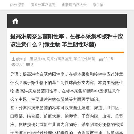
内分泌学
病原分离及鉴定
皮肤病治疗大全
微生物
皮肤病学
男科学
血液病学
心血管
口腔医学
禁戒毒品
提高淋病奈瑟菌阳性率，在标本采集和接种中应
该注意什么？(微生物 革兰阴性球菌)
glyxqj
微生物
,
病原分离及鉴定
,
革兰阴性球菌
03-15
266
0
导语：提高淋病奈瑟菌阳性率，在标本采集和接种中应该注意
什么？属于微生物下的革兰阴性球菌分支内容。本篇围绕微生
物 提高淋病奈瑟菌阳性率，在标本采集和接种中应该注意什
么？主题，主要讲述淋病奈瑟菌等方面医学知识。
答：分离淋病奈瑟菌的标本可以来自生殖道、尿道、肛门区、
口咽部、结合膜、前庭大腺、输卵管、子宫内膜、血液、关节
液、皮肤损伤处或新生儿胃内容物等。采集阴道分泌物的棉拭
子应该是已经经过处理中和毒性的，否则应该更换。尿道标本