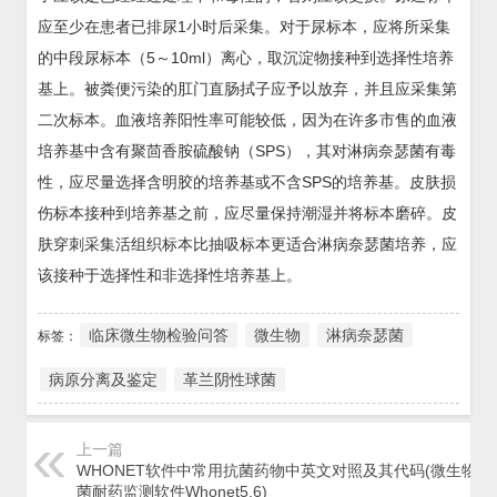
应至少在患者已排尿1小时后采集。对于尿标本，应将所采集
的中段尿标本（5～10ml）离心，取沉淀物接种到选择性培养
基上。被粪便污染的肛门直肠拭子应予以放弃，并且应采集第
二次标本。血液培养阳性率可能较低，因为在许多市售的血液
培养基中含有聚茴香胺硫酸钠（SPS），其对淋病奈瑟菌有毒
性，应尽量选择含明胶的培养基或不含SPS的培养基。皮肤损
伤标本接种到培养基之前，应尽量保持潮湿并将标本磨碎。皮
肤穿刺采集活组织标本比抽吸标本更适合淋病奈瑟菌培养，应
该接种于选择性和非选择性培养基上。
临床微生物检验问答
微生物
淋病奈瑟菌
标签：
病原分离及鉴定
革兰阴性球菌
上一篇
WHONET软件中常用抗菌药物中英文对照及其代码(微生物 细
菌耐药监测软件Whonet5.6)