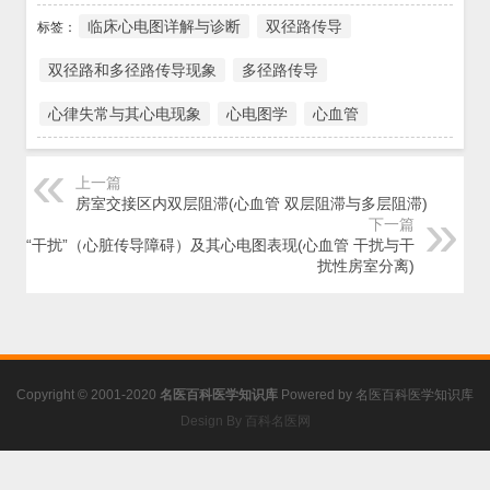
临床心电图详解与诊断
双径路传导
标签：
双径路和多径路传导现象
多径路传导
心律失常与其心电现象
心电图学
心血管
上一篇
房室交接区内双层阻滞(心血管 双层阻滞与多层阻滞)
下一篇
认识“干扰”（心脏传导障碍）及其心电图表现(心血管 干扰与干
扰性房室分离)
Copyright © 2001-2020
名医百科医学知识库
Powered by
名医百科医学知识库
Design By 百科名医网