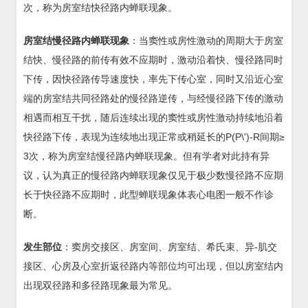
次，称为房室结快径路内蝉联现象。
房室结慢径路内蝉联现象
：当窦性或房性激动的周期大于房室
结快、慢径路的前传有效不应期时，激动沿着快、慢径路同时
下传，因快径路传导速度快，率先下传心室，同时又沿近心室
端的房室结共同径路处的慢径路逆传，与经慢径路下传的激动
相遇而相互干扰，随后连续出现的窦性或房性激动持续地沿着
快径路下传，表现为连续地出现正常或稍延长的P(P\')-R间期≥
3次，称为房室结慢径路内蝉联现象。但有学者对此持有异
议，认为真正的慢径路内蝉联现象仅见于极少数慢径路不应期
长于快径路不应期时，此型蝉联现象体表心电图一般不作诊
断。
发生部位
：窦房交接区、房室间、房室结、希氏束、异-肌交
接区、心房及心室折返径路内等部位均可出现，但以房室结内
出现双径路和多径路现象最为常见。