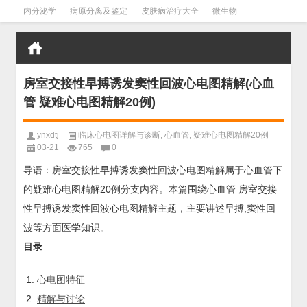
内分泌学
病原分离及鉴定
皮肤病治疗大全
微生物
皮肤病学
男科学
血液病学
心血管
口腔医学
禁戒毒品
房室交接性早搏诱发窦性回波心电图精解(心血
管 疑难心电图精解20例)
ynxdtj
临床心电图详解与诊断
,
心血管
,
疑难心电图精解20例
03-21
765
0
导语：房室交接性早搏诱发窦性回波心电图精解属于心血管下
的疑难心电图精解20例分支内容。本篇围绕心血管 房室交接
性早搏诱发窦性回波心电图精解主题，主要讲述早搏,窦性回
波等方面医学知识。
目录
心电图特征
精解与讨论