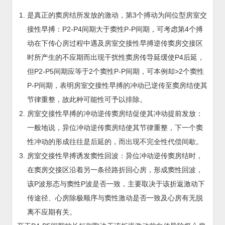
是真正的窦房结所发放的激动，第3个搏动为间位型房室交
接性早搏：P2-P4间期大于窦性P-P间期，可考虑第4个搏
动在下传心房过程中遇及房室交接性早搏逆传窦房交接区
时所产生的不应期而出现干扰性窦房传导延缓使P4后延，
但P2-P5间期应等于2个窦性P-P间期，可本例却>2个窦性
P-P间期，表明房室交接性早搏的冲动已逆传至窦房结使其
节律重整，故此种可能性可予以排除。
房室交接性早搏的冲动逆传窦房结促使其冲动提前发放：
一般地说，异位冲动逆传窦房结使其节律重整，下一个窦
性冲动的形成往往是后延的，而出现不完全性代偿间歇。
房室交接性早搏诱发窦性回波：异位冲动逆传窦房结时，
在窦房交接区沿着另一条径路折回心房，形成窦性回波，
该P波形态与窦性P波是否一致，主要取决于该折返激动下
传途径、心房除极顺序与窦性激动是否一致及心房有无脱
离不应期有关。