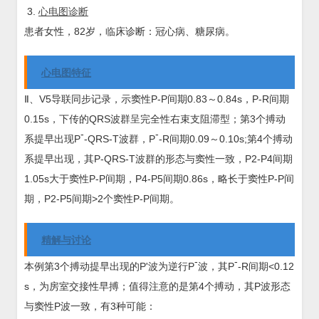
心电图诊断
患者女性，82岁，临床诊断：冠心病、糖尿病。
心电图特征
Ⅱ、V5导联同步记录，示窦性P-P间期0.83～0.84s，P-R间期
0.15s，下传的QRS波群呈完全性右束支阻滞型；第3个搏动
-
-
系提早出现P
-QRS-T波群，P
-R间期0.09～0.10s;第4个搏动
系提早出现，其P-QRS-T波群的形态与窦性一致，P2-P4间期
1.05s大于窦性P-P间期，P4-P5间期0.86s，略长于窦性P-P间
期，P2-P5间期>2个窦性P-P间期。
精解与讨论
-
-
本例第3个搏动提早出现的P'波为逆行P
波，其P
-R间期<0.12
s，为房室交接性早搏；值得注意的是第4个搏动，其P波形态
与窦性P波一致，有3种可能：