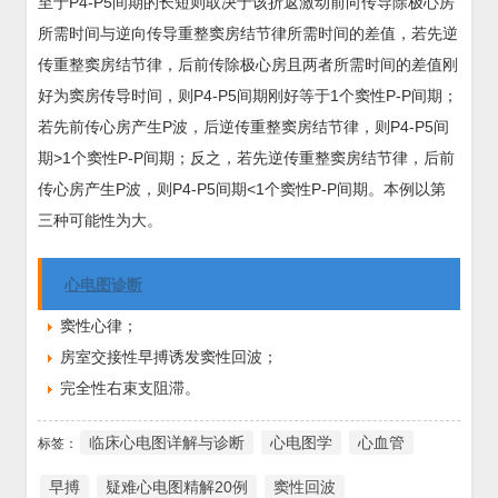
至于P4-P5间期的长短则取决于该折返激动前向传导除极心房
所需时间与逆向传导重整窦房结节律所需时间的差值，若先逆
传重整窦房结节律，后前传除极心房且两者所需时间的差值刚
好为窦房传导时间，则P4-P5间期刚好等于1个窦性P-P间期；
若先前传心房产生P波，后逆传重整窦房结节律，则P4-P5间
期>1个窦性P-P间期；反之，若先逆传重整窦房结节律，后前
传心房产生P波，则P4-P5间期<1个窦性P-P间期。本例以第
三种可能性为大。
心电图诊断
窦性心律；
房室交接性早搏诱发窦性回波；
完全性右束支阻滞。
临床心电图详解与诊断
心电图学
心血管
标签：
早搏
疑难心电图精解20例
窦性回波