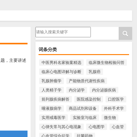
请输入搜索内容
词条分类
主题，主要讲述
中医男科名家验案精选
临床微生物检验问答
临床心电图详解与诊断
乳腺癌
乳腺肿瘤学
产能物质代谢性疾病
人类精子学
内分泌学
内分泌腺疾病
前列腺疾病解答
医院感染控制
口腔医学
唾液腺病学
商品试剂和设备
外科手术学
实用戒毒医学
实验室与临床
微生物
心律失常与其心电现象
心电图学
心血管
心血管综合征学
抗菌药物