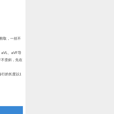
剪取，一丝不
aVL、aVF导
齐不歪斜，先在
每行的长度以1