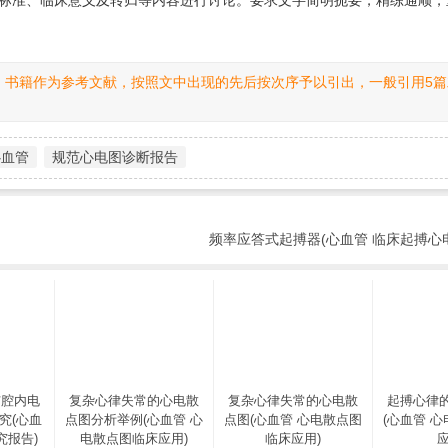
标准、临床意义及转归等内容进行讨论。要求文字简明扼要，精练通顺，
、书籍作为参考文献，按照文中出现的先后按次序予以引出，一般引用5篇
心血管
规范心电图诊断报告
频率应答式起搏器(心血管 临床起搏心
与腔内电
复杂心律失常的心电散
复杂心律失常的心电散
起搏心律
究(心血
点图分析举例(心血管 心
点图(心血管 心电散点图
(心血管 
究报告)
电散点图临床应用)
临床应用)
应