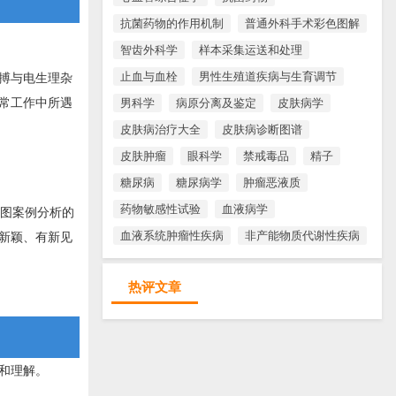
抗菌药物的作用机制
普通外科手术彩色图解
智齿外科学
样本采集运送和处理
止血与血栓
男性生殖道疾病与生育调节
搏与电生理杂
常工作中所遇
男科学
病原分离及鉴定
皮肤病学
皮肤病治疗大全
皮肤病诊断图谱
皮肤肿瘤
眼科学
禁戒毒品
精子
糖尿病
糖尿病学
肿瘤恶液质
药物敏感性试验
血液病学
电图案例分析的
血液系统肿瘤性疾病
非产能物质代谢性疾病
新颖、有新见
热评文章
和理解。