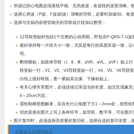
所描记的心电图必须基线平稳、无伪差波，各波段的波形清晰、
选择心房波（P波、F波或f波）清晰的导联，必要时加做S5、食道
选择与文稿内容密切相关的导联或片段加以整理：
12导联剪贴时包括1个完整的心动周期，即包含P-QRS-T-
最好保持每一片段大小一致，尤其是每行的高度应该一致，以
苟。
酌情横贴，如肢体导联（Ⅰ、Ⅱ、Ⅲ、aVR、aVL、aVF）贴上行
联竖贴一行，V1、V2、V3导联竖贴一行，V4、V5、V6
白纸上面好暗线，逐一紧贴其左缘、下缘粘贴上。
有关心律失常图片，必须连续记录适当的长度，如文氏现象至少
6～20cm为宜。
需绘制梯形图解者，应在长行心电图下方1～2mm处，按照绘
切勿直接在图片上写上各种符号，如导联、数字等，可在图片
图片复印时，必须选择高质量的复印机，选择合适的复印浓度，
文题命名及撰写格式