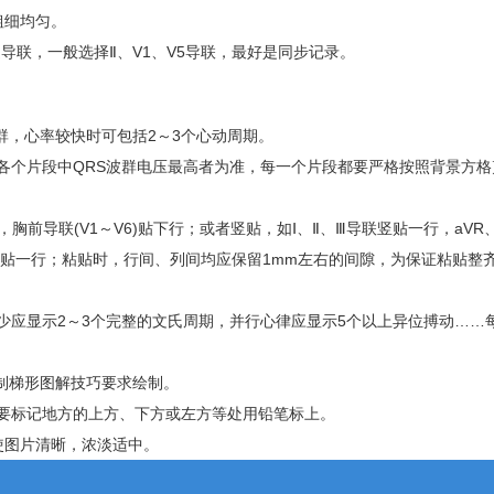
粗细均匀。
导联，一般选择Ⅱ、V1、V5导联，最好是同步记录。
U波群，心率较快时可包括2～3个心动周期。
各个片段中QRS波群电压最高者为准，每一个片段都要严格按照背景方格
，胸前导联(V1～V6)贴下行；或者竖贴，如Ⅰ、Ⅱ、Ⅲ导联竖贴一行，aVR、
导联竖贴一行；粘贴时，行间、列间均应保留1mm左右的间隙，为保证粘贴整
应显示2～3个完整的文氏周期，并行心律应显示5个以上异位搏动……
制梯形图解技巧要求绘制。
要标记地方的上方、下方或左方等处用铅笔标上。
使图片清晰，浓淡适中。