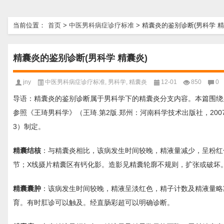
当前位置：
首页
>
中医男科病症诊疗标准
>
精囊炎的鉴别诊断(男科学 精
精囊炎的鉴别诊断(男科学 精囊炎)
jny
中医男科病症诊疗标准
,
男科学
,
精囊炎
12-01
850
0
导语：精囊炎的鉴别诊断属于男科学下的精囊炎分支内容。本篇围绕
参照《王琦男科学》（王琦.第2版.郑州：河南科学技术出版社，20
3）制定。
精囊结核
：与精囊炎相比，该病发生时间较晚，精液量减少，呈粉红
节；X线摄片精囊区有钙化影。造影见精囊轮廓不规则，扩张或破坏
精囊囊肿
：该病发生时间较晚，精液呈淡红色，精子计数及精液量略
育。有时肛诊可以触及。经直肠彩超可以明确诊断。