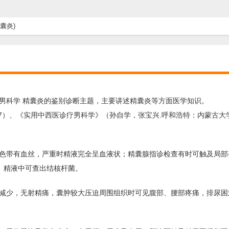
囊炎)
男科学 精囊炎的鉴别诊断主题，主要讲述精囊炎等方面医学知识。
07）、《实用中西医诊疗男科学》（孙自学，张宝兴.呼和浩特：内蒙古大学
色带有血丝，严重时精液完全呈血液状；精囊腺指诊检查有时可触及局部
。精液中可查出结核杆菌。
减少，无射精痛，囊肿较大压迫周围组织时可见腹部、腰部疼痛，排尿困