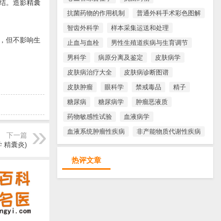
结。造影精囊
抗菌药物的作用机制
普通外科手术彩色图解
智齿外科学
样本采集运送和处理
，但不影响生
止血与血栓
男性生殖道疾病与生育调节
男科学
病原分离及鉴定
皮肤病学
皮肤病治疗大全
皮肤病诊断图谱
皮肤肿瘤
眼科学
禁戒毒品
精子
糖尿病
糖尿病学
肿瘤恶液质
药物敏感性试验
血液病学
血液系统肿瘤性疾病
非产能物质代谢性疾病
下一篇
 精囊炎)
热评文章