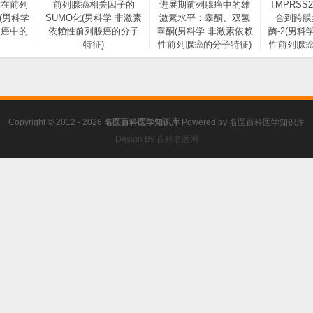
体在前列
前列腺癌相关因子的
进展期前列腺癌中的雄
TMPRSS
(男科学
SUMO化(男科学 非激素
激素水平：睾酮、双氢
合到跨膜
腺癌中的
依赖性前列腺癌的分子
睾酮(男科学 非激素依赖
酶-2(男科
特征)
性前列腺癌的分子特征)
性前列腺癌
Copyright © 2012 - 2026
名医百科医学知识库
Powered by
名医百科医学知识库
Design By 百科名医网