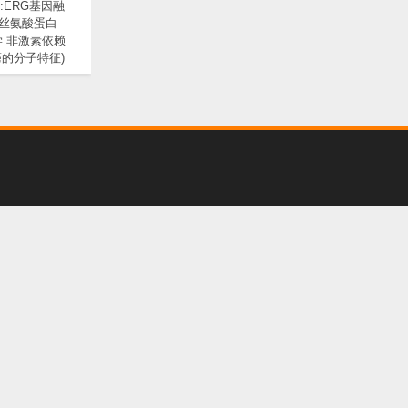
2:ERG基因融
丝氨酸蛋白
学 非激素依赖
的分子特征)