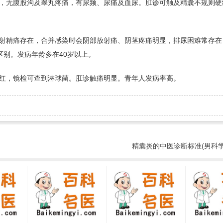
，无腹股沟及睾丸疼痛，有尿频、尿痛及血尿。肛诊可触及精囊不规则硬
射精痛存在，合并感染时会阴部放射痛、阴茎疼痛明显，排尿困难常存在
区别。发病年龄多在40岁以上。
红，镜检可查到淋球菌。肛诊触痛明显。青年人发病率高。
精囊炎的中医诊断标准(男科学