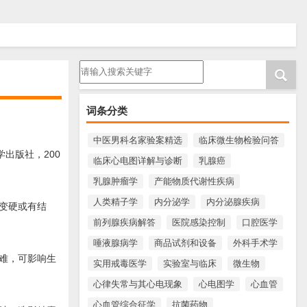
请输入搜索内容
词条分类
中医男科名家验案精选
临床微生物检验问答
出版社，200
临床心电图详解与诊断
乳腺癌
乳腺肿瘤学
产能物质代谢性疾病
人类精子学
内分泌学
内分泌腺疾病
变硬或有结
前列腺疾病解答
医院感染控制
口腔医学
唾液腺病学
商品试剂和设备
外科手术学
难，可影响生
实用戒毒医学
实验室与临床
微生物
心律失常与其心电现象
心电图学
心血管
心血管综合征学
抗菌药物