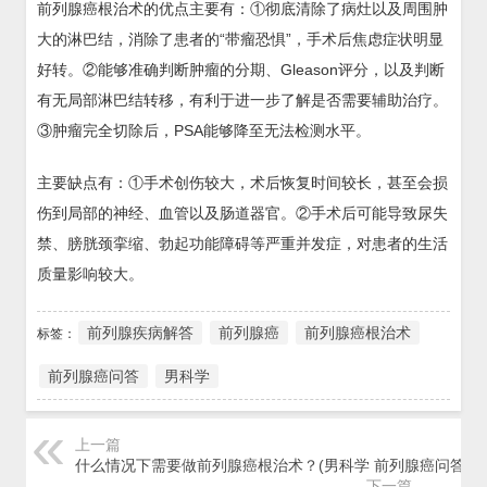
前列腺癌根治术的优点主要有：①彻底清除了病灶以及周围肿
大的淋巴结，消除了患者的“带瘤恐惧”，手术后焦虑症状明显
好转。②能够准确判断肿瘤的分期、Gleason评分，以及判断
有无局部淋巴结转移，有利于进一步了解是否需要辅助治疗。
③肿瘤完全切除后，PSA能够降至无法检测水平。
主要缺点有：①手术创伤较大，术后恢复时间较长，甚至会损
伤到局部的神经、血管以及肠道器官。②手术后可能导致尿失
禁、膀胱颈挛缩、勃起功能障碍等严重并发症，对患者的生活
质量影响较大。
前列腺疾病解答
前列腺癌
前列腺癌根治术
标签：
前列腺癌问答
男科学
上一篇
什么情况下需要做前列腺癌根治术？(男科学 前列腺癌问答)
下一篇