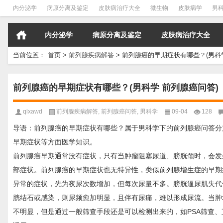
内分泌学
病原分离及鉴定
皮肤病治疗大全
微生物
皮肤病学
男
内分泌学
病原分离及鉴定
皮肤病治疗大全
当前位置：
首页
>
前列腺疾病解答
>
前列腺癌的早期症状有哪些？(男科学
前列腺癌的早期症状有哪些？(男科学 前列腺癌问答)
qlxawd
前列腺疾病解答
,
前列腺癌问答
,
男科学
09-04
128
导语：前列腺癌的早期症状有哪些？属于男科学下的前列腺癌问答分
早期症状等方面医学知识。
前列腺癌早期通常没有症状，只有当肿瘤阻塞尿道、膀胱颈时，会发
部症状。前列腺癌的早期症状也无特异性，类似前列腺增生症的早期
异常的症状，先为夜尿次数增加，但每次尿量不多。膀胱逼尿肌失代
胱结石或感染，则尿频愈加明显，且伴有尿痛，难以形成尿流。当肿
不明显，但是通过一般筛查手段还是可以检测出来的，如PSA筛查、直