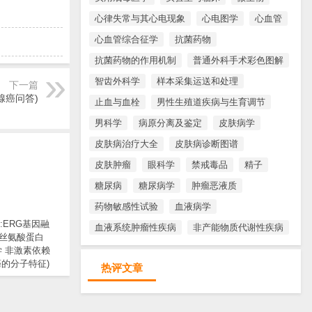
心律失常与其心电现象
心电图学
心血管
心血管综合征学
抗菌药物
抗菌药物的作用机制
普通外科手术彩色图解
智齿外科学
样本采集运送和处理
下一篇
腺癌问答)
止血与血栓
男性生殖道疾病与生育调节
男科学
病原分离及鉴定
皮肤病学
皮肤病治疗大全
皮肤病诊断图谱
皮肤肿瘤
眼科学
禁戒毒品
精子
糖尿病
糖尿病学
肿瘤恶液质
药物敏感性试验
血液病学
2:ERG基因融
血液系统肿瘤性疾病
非产能物质代谢性疾病
丝氨酸蛋白
学 非激素依赖
的分子特征)
热评文章