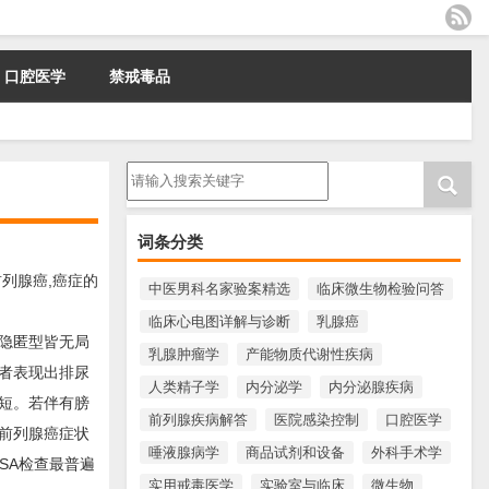
口腔医学
禁戒毒品
请输入搜索内容
词条分类
列腺癌,癌症的
中医男科名家验案精选
临床微生物检验问答
临床心电图详解与诊断
乳腺癌
隐匿型皆无局
乳腺肿瘤学
产能物质代谢性疾病
者表现出排尿
人类精子学
内分泌学
内分泌腺疾病
短。若伴有膀
前列腺疾病解答
医院感染控制
口腔医学
前列腺癌症状
唾液腺病学
商品试剂和设备
外科手术学
SA检查最普遍
实用戒毒医学
实验室与临床
微生物