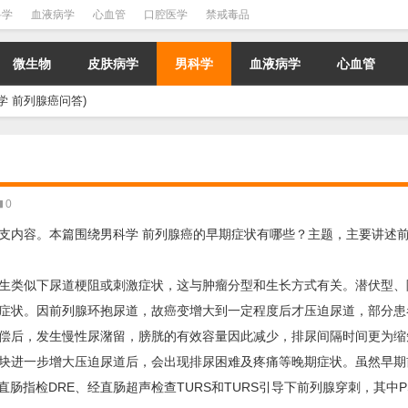
科学
血液病学
心血管
口腔医学
禁戒毒品
微生物
皮肤病学
男科学
血液病学
心血管
 前列腺癌问答)
0
支内容。本篇围绕男科学 前列腺癌的早期症状有哪些？主题，主要讲述前
生类似下尿道梗阻或刺激症状，这与肿瘤分型和生长方式有关。潜伏型、
症状。因前列腺环抱尿道，故癌变增大到一定程度后才压迫尿道，部分患
偿后，发生慢性尿潴留，膀胱的有效容量因此减少，排尿间隔时间更为缩
块进一步增大压迫尿道后，会出现排尿困难及疼痛等晚期症状。虽然早期
肠指检DRE、经直肠超声检查TURS和TURS引导下前列腺穿刺，其中P