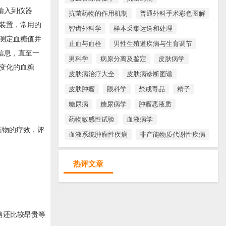
并输入到仪器
抗菌药物的作用机制
普通外科手术彩色图解
装置，常用的
智齿外科学
样本采集运送和处理
重新测定血糖值并
止血与血栓
男性生殖道疾病与生育调节
糖信息，直至一
男科学
病原分离及鉴定
皮肤病学
变化的血糖
皮肤病治疗大全
皮肤病诊断图谱
皮肤肿瘤
眼科学
禁戒毒品
精子
糖尿病
糖尿病学
肿瘤恶液质
药物敏感性试验
血液病学
药物的疗效，评
血液系统肿瘤性疾病
非产能物质代谢性疾病
热评文章
格还比较昂贵等