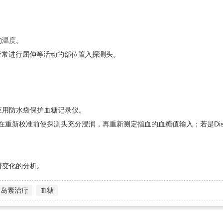
的温度。
开经常进行屈伸等活动的部位置入探测头。
应用防水袋保护血糖记录仪。
，在重新校准前使探测头充分浸润，再重新测定指血的血糖值输入；若是Disn
谱变化的分析。
胰岛素治疗
血糖