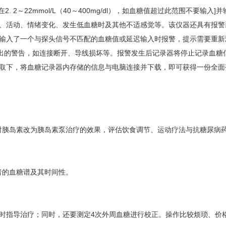
2～22mmol/L（40～400mg/dl），如血糖值超过此范围不要输入]
餐、活动、情绪变化、发生低血糖时及其他不适感觉等。该仪器还具有报警
rror”报警是指当输入了一个与探头信号不匹配的血糖值或延迟输入时报警，提示需要
信号而发出的警告，如连接断开、导线损坏等。报警发生后记录器将停止记录血
取下，将血糖记录器内存储的信息与电脑连接并下载，即可获得一份全面
射胰岛素改为胰岛素泵治疗的效果，评估饮食调节、运动疗法与抗糖尿病
者的血糖谱及其时间性。
。
及时指导治疗；同时，还要测定4次外周血糖进行校正。操作比较烦琐、价