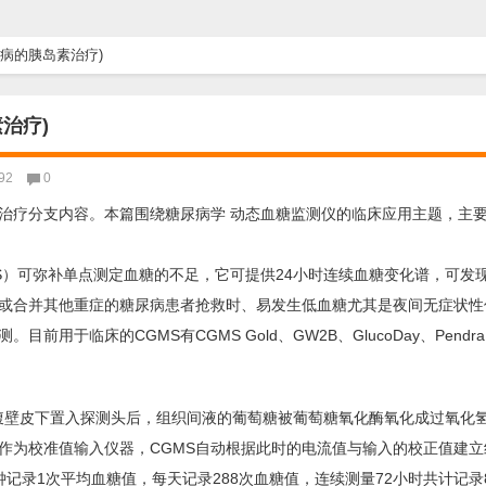
病的胰岛素治疗)
治疗)
92
0
治疗分支内容。本篇围绕糖尿病学 动态血糖监测仪的临床应用主题，主
system，CGMS）可弥补单点测定血糖的不足，它可提供24小时连续血糖变化谱，
高或合并其他重症的糖尿病患者抢救时、易发生低血糖尤其是夜间无症状性
床的CGMS有CGMS Gold、GW2B、GlucoDay、Pendra、G
是在腹壁皮下置入探测头后，组织间液的葡萄糖被葡萄糖氧化酶氧化成过氧化
作为校准值输入仪器，CGMS自动根据此时的电流值与输入的校正值建立
钟记录1次平均血糖值，每天记录288次血糖值，连续测量72小时共计记录