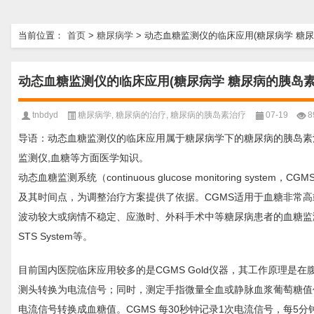
当前位置：
首页
>
糖尿病学
>
动态血糖监测仪的临床应用(糖尿病学 糖尿
动态血糖监测仪的临床应用(糖尿病学 糖尿病的胰岛素
tnbdyd
糖尿病学
,
糖尿病的治疗
,
糖尿病的胰岛素治疗
07-19
8
导语：动态血糖监测仪的临床应用属于糖尿病学下的糖尿病的胰岛素
监测仪,血糖等方面医学知识。
动态血糖监测系统（continuous glucose monitoring 
及其时间点，为调整治疗方案提供了依据。CGMS适用于血糖非常
波动较大或病情不稳定、应激时、外科手术中等糖尿病患者的血糖监测。目前用于临
STS System等。
目前国内医院临床应用较多的是CGMS Gold仪器，其工作原理
测头转换为电流信号；同时，测定手指微量全血或静脉血浆葡萄糖值
电流信号转换成血糖值。CGMS 每30秒钟记录1次电流信号，每5分