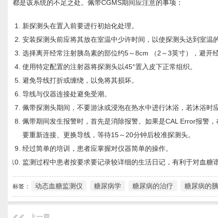
都是该系统的不足之处。佩带CGMS期间应注意的事项：
新探测头在置入前要进行初始化处理。
安装探测头前应将其放在室温中少许时间，以使探测头达到室温
选择离开经常注射胰岛素的部位约5～8cm （2～3英寸），避
使用特定配置的注射器将探测头以45°置入皮下正常组织。
避免导线打折或缠绕，以免将其损坏。
导线与仪器连接处避免受潮。
佩带探测头期间，不要游泳或浸泡在热水中进行沐浴，若沐浴时
佩带期间发生报警时，首先是消除报警。如果是CAL Error报警
要重新连接、更换导线，等待15～20分钟后校准探测头。
经过简单的培训，患者应掌握对仪器简单的操作。
监测过程中患者按要求要记录较详细的生活日记，有利于对血糖
动态血糖监测仪
糖尿病学
糖尿病的治疗
糖尿病的
标签：
上一篇