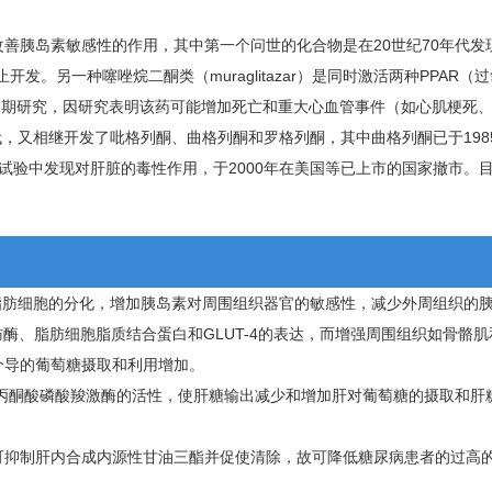
结构，具有改善胰岛素敏感性的作用，其中第一个问世的化合物是在20世纪70年代
止开发。另一种噻唑烷二酮类（muraglitazar）是同时激活两种PPAR
完成Ⅲ期研究，因研究表明该药可能增加死亡和重大心血管事件（如心肌梗死、
代，又相继开发了吡格列酮、曲格列酮和罗格列酮，其中曲格列酮已于198
试验中发现对肝脏的毒性作用，于2000年在美国等已上市的国家撤市。
进脂肪细胞的分化，增加胰岛素对周围组织器官的敏感性，减少外周组织的
肪酶、脂肪细胞脂质结合蛋白和GLUT-4的表达，而增强周围组织如骨骼
介导的葡萄糖摄取和利用增加。
醇丙酮酸磷酸羧激酶的活性，使肝糖输出减少和增加肝对葡萄糖的摄取和肝
可抑制肝内合成内源性甘油三酯并促使清除，故可降低糖尿病患者的过高