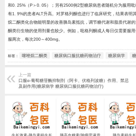
和0. 25%（P＞0. 05）；另有2500例2型糖尿病患者随机分为
有1. 9%的患者ALT升高。对罗格列酮也进行了临床研究，结果
烷二酮类化合物能明显的改善胰岛素抵抗，调节糖代谢和脂质代谢的
酮类衍生物的使用剂量也较少。例如，吡格列酮成人每日仅需要服用一次
服两次，每次200～400mg。
噻唑烷二酮类
糖尿病口服抗糖药物治疗
糖尿病学
标签：
上一篇
口服α-葡萄糖苷酶抑制剂（阿卡、伏格列波糖）作用、禁忌
及副作用(糖尿病学 糖尿病口服抗糖药物治疗)
生长激素-胰岛素样生长
胰高血糖素(肿瘤恶液质
胰岛素样生