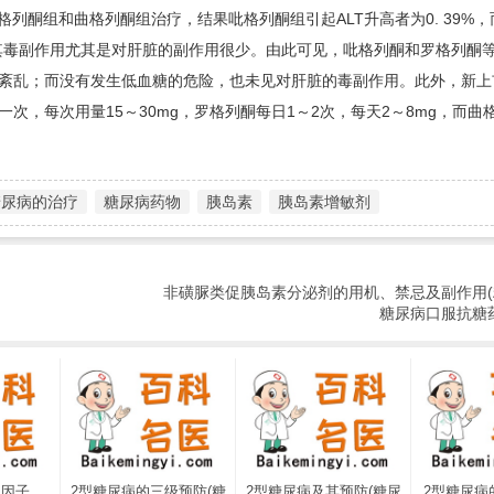
服用吡格列酮组和曲格列酮组治疗，结果吡格列酮组引起ALT升高者为0. 39%
表明其毒副作用尤其是对肝脏的副作用很少。由此可见，吡格列酮和罗格列酮
紊乱；而没有发生低血糖的危险，也未见对肝脏的毒副作用。此外，新上
，每次用量15～30mg，罗格列酮每日1～2次，每天2～8mg，而曲
糖尿病的治疗
糖尿病药物
胰岛素
胰岛素增敏剂
非磺脲类促胰岛素分泌剂的用机、禁忌及副作用
糖尿病口服抗糖
长因子
2型糖尿病的三级预防(糖
2型糖尿病及其预防(糖尿
2型糖尿病