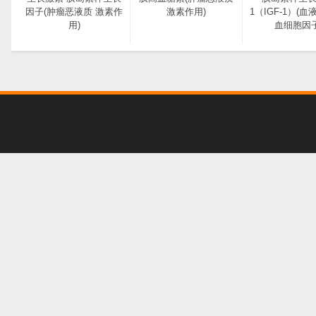
因子(肿瘤恶液质 激素作
激素作用)
1（IGF-1）(血
用)
血细胞因子