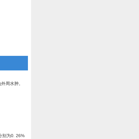
为外周水肿。
为0. 26%