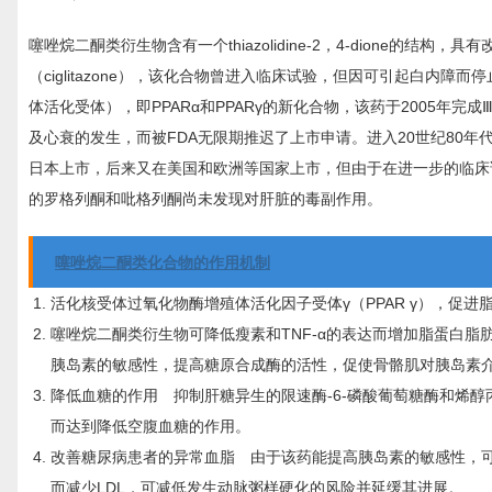
噻唑烷二酮类衍生物含有一个thiazolidine-2，4-dione的
（ciglitazone），该化合物曾进入临床试验，但因可引起白内障而停
体活化受体），即PPARα和PPARγ的新化合物，该药于2005年
及心衰的发生，而被FDA无限期推迟了上市申请。进入20世纪80年
日本上市，后来又在美国和欧洲等国家上市，但由于在进一步的临床
的罗格列酮和吡格列酮尚未发现对肝脏的毒副作用。
噻唑烷二酮类化合物的作用机制
活化核受体过氧化物酶增殖体活化因子受体γ（PPAR γ），促
噻唑烷二酮类衍生物可降低瘦素和TNF-α的表达而增加脂蛋白脂
胰岛素的敏感性，提高糖原合成酶的活性，促使骨骼肌对胰岛素
降低血糖的作用 抑制肝糖异生的限速酶-6-磷酸葡萄糖酶和烯
而达到降低空腹血糖的作用。
改善糖尿病患者的异常血脂 由于该药能提高胰岛素的敏感性，
而减少LDL，可减低发生动脉粥样硬化的风险并延缓其进展。