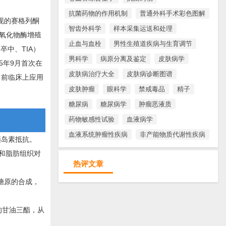
抗菌药物的作用机制
普通外科手术彩色图解
发现的赛格列酮
智齿外科学
样本采集运送和处理
（过氧化物酶增殖
止血与血栓
男性生殖道疾病与生育调节
卒中、TIA）
男科学
病原分离及鉴定
皮肤病学
5年9月首次在
皮肤病治疗大全
皮肤病诊断图谱
目前临床上应用
皮肤肿瘤
眼科学
禁戒毒品
精子
糖尿病
糖尿病学
肿瘤恶液质
药物敏感性试验
血液病学
血液系统肿瘤性疾病
非产能物质代谢性疾病
胰岛素抵抗。
肌和脂肪组织对
热评文章
糖原的合成，
的甘油三酯，从