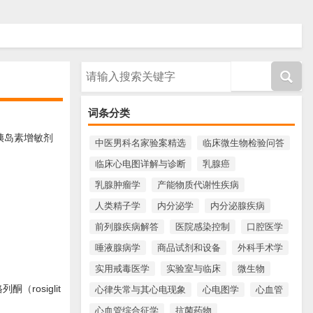
请输入搜索内容
词条分类
胰岛素增敏剂
中医男科名家验案精选
临床微生物检验问答
临床心电图详解与诊断
乳腺癌
乳腺肿瘤学
产能物质代谢性疾病
人类精子学
内分泌学
内分泌腺疾病
前列腺疾病解答
医院感染控制
口腔医学
唾液腺病学
商品试剂和设备
外科手术学
实用戒毒医学
实验室与临床
微生物
rosiglit
心律失常与其心电现象
心电图学
心血管
心血管综合征学
抗菌药物