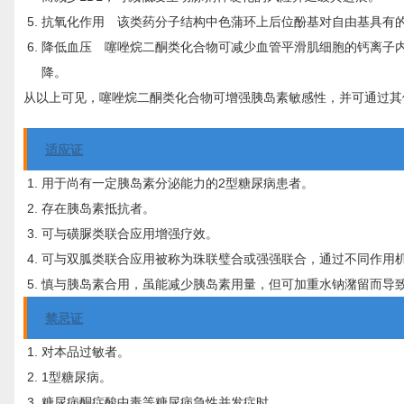
抗氧化作用 该类药分子结构中色蒲环上后位酚基对自由基具有的
降低血压 噻唑烷二酮类化合物可减少血管平滑肌细胞的钙离子
降。
从以上可见，噻唑烷二酮类化合物可增强胰岛素敏感性，并可通过其
适应证
用于尚有一定胰岛素分泌能力的2型糖尿病患者。
存在胰岛素抵抗者。
可与磺脲类联合应用增强疗效。
可与双胍类联合应用被称为珠联璧合或强强联合，通过不同作用
慎与胰岛素合用，虽能减少胰岛素用量，但可加重水钠潴留而导
禁忌证
对本品过敏者。
1型糖尿病。
糖尿病酮症酸中毒等糖尿病急性并发症时。