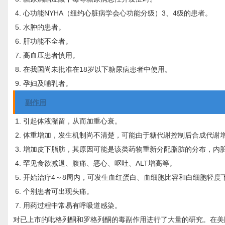
心功能NYHA（纽约心脏病学会心功能分级）3、4级的患者。
水肿的患者。
肝功能不全者。
高血压患者慎用。
在我国尚未批准在18岁以下糖尿病患者中使用。
孕妇及哺乳者。
副作用
引起体液潴留，从而加重心衰。
体重增加，发生机制尚不清楚，可能由于糖代谢控制后合成代谢
增加皮下脂肪，其原因可能是该类药物重新分配脂肪的分布，内
罕见食欲减退、腹痛、恶心、呕吐、ALT增高等。
开始治疗4～8周内，可发生血红蛋白、血细胞比容和白细胞轻度
个别患者可出现头痛。
用药过程中常易有呼吸道感染。
对已上市的吡格列酮和罗格列酮的毒副作用进行了大量的研究。在美国研