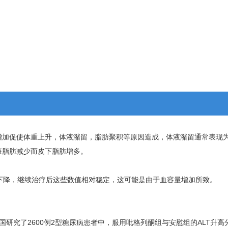
增加促使体重上升，体液潴留，脂肪聚积等原因造成，体液潴留通常表现
脏脂肪减少而皮下脂肪增多。
下降，继续治疗后这些数值相对稳定，这可能是由于血容量增加所致。
究了2600例2型糖尿病患者中，服用吡格列酮组与安慰组的ALT升高分别