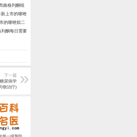
，而曲格列酮组
等新上市的噻唑
市的噻唑烷二
格列酮每日需要
下一篇
(糖尿病学
药物治疗)
的第一级预防